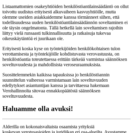
Listaamattomien osakeyhtiöiden henkilöstöantilainsäädäntö on ollut
toivottu uudistus erityisesti alkuvaiheen kasvuyhtiöille, mutta
olemme useiden asiakkaidemme kanssa törmänneet siihen, että
todellisuudessa uuden henkilöstöantilainsäädännön soveltaminen ei
ole täysin ongelmatonta. Tällä hetkellä lain soveltamisen rajoihin
liittyy vielä runsaasti tulkinnallisuutta ja ratkaisuja tukevaa
oikeuskäytäntöä ei juurikaan ole.
Erityisesti koska kyse on työntekijöiden henkilökohtaisen tulon
verottamisesta ja työntekijöille kohdistuvasta verovastuusta, on
henkilöstöantia toteutettaessa erittäin tärkeää varmistua säännöksen
soveltuvuudesta ja mahdollisista veroseuraamuksista.
Suosittelemmekin kaikissa tapauksissa jo henkilöstöannin
suunnittelun vaiheessa varmistamaan lain soveltuvuuden
edellytykset asiantuntijan kanssa ja tarvittaessa hakemaan
Verohallinnolta sitovaa ennakkopäätöstä säännöksen
soveltuvuudesta.
Haluamme olla avuksi!
Alderilla on kokonaisvaltaista osaamista yrityksiä
koskevan verotusasioiden ja juridiikan eri osa-alueilta. Avustamme