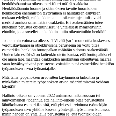
henkilöstöannissa oikeus merkitä eri määrä osakkeita.
Henkilöstöannin luonne ja säännöksen tavoite huomioiden
henkilöstön enemmistön täyttyminen ei hallituksen esityksen
mukaan edellytä, että kaikkien antiin oikeutettujen tulisi voida
merkitä annissa sama määrä osakkeita. Eri osakemäärien tulee
kuitenkin perustua objektiivisesti ja yhtäläisesti määriteltyihin
ehtoihin, joita sovelletaan kaikkiin antiin oikeutettuihin henkilöihin.
Jo aiemmin voimassa olleessa TVL 66 §:n 1 momenttia koskevassa
verotuskäytännössä objektiivisena perusteena on voitu pitää
esimerkiksi henkilön bruttopalkan määrään sidottua osakemäärää.
Uuden lain esitöissä on kuitenkin otettu kantaa, että bruttopalkka ei
ole ainoa tapa määrittää osakkeiden merkintään oikeuttavaa määrää,
vaan hyväksyttävänä perusteena voitaisiin pitää esimerkiksi henkilön
työpanoksen arvoa työnantajalle.
Mitä tämä työpanoksen arvo sitten käytännössä tarkoittaa ja
minkälaisia mittareita työpanoksen arvon määrittämisessä voidaan
käyttää?
Hallinto-oikeus on vuonna 2022 antamassa ratkaisussaan (ei
lainvoimainen) todennut, että hallinto-oikeus pitää perusteltuna
lähtökohtana esimerkiksi sitä, että yleisesti arvioituna työntekijän
työpanoksen arvo yhtiölle kasvaa työntekijän työsuhteen kuluessa,
mihin nähden on yhtä lailla perusteltua se, että työntekijöiden