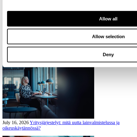
Allow all
Allow selection
August 04, 2026
Svalner Atlas Talent Day tarjoaa opiskelijoille
mahdollisuuden saada etumatkaa uralleen
Deny
July 16, 2026
Yritysjärjestelyt: mitä uutta lainvalmistelussa ja
oikeuskäytännössä?