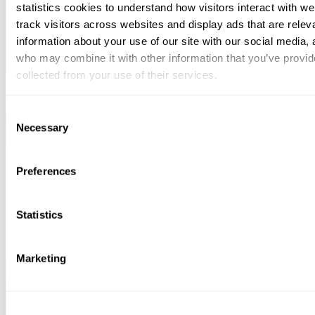
statistics cookies to understand how visitors interact with w
track visitors across websites and display ads that are rele
information about your use of our site with our social media, 
who may combine it with other information that you’ve provid
collected from your use of their services.
August 04, 2026
Svalner Atlas Finland avusti Monterroa MORS
Softwaren enemmistöosuuden hankinnassa
You can at any time change or withdraw your consent, by clic
Consent
bottom of the webpage.
Necessary
Selection
Preferences
Statistics
Marketing