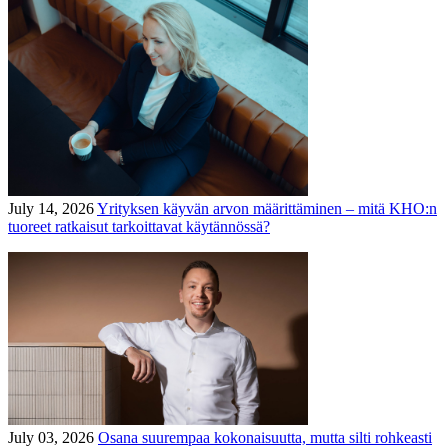
July 14, 2026
Yrityksen käyvän arvon määrittäminen – mitä KHO:n
tuoreet ratkaisut tarkoittavat käytännössä?
July 03, 2026
Osana suurempaa kokonaisuutta, mutta silti rohkeasti