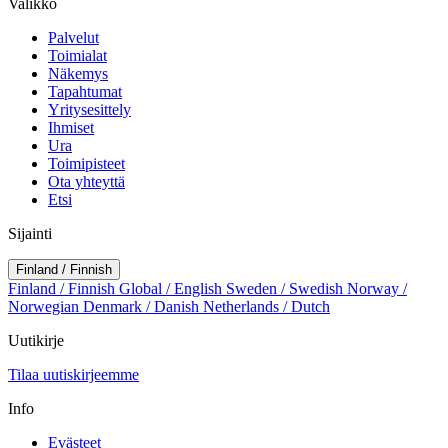
Valikko
Palvelut
Toimialat
Näkemys
Tapahtumat
Yritysesittely
Ihmiset
Ura
Toimipisteet
Ota yhteyttä
Etsi
Sijainti
Finland / Finnish
Finland / Finnish
Global / English
Sweden / Swedish
Norway /
Norwegian
Denmark / Danish
Netherlands / Dutch
Uutikirje
Tilaa uutiskirjeemme
Info
Evästeet