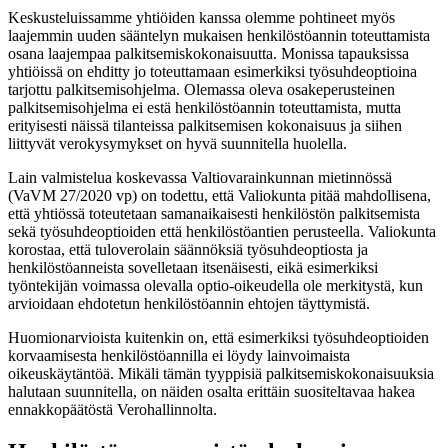
Keskusteluissamme yhtiöiden kanssa olemme pohtineet myös
laajemmin uuden sääntelyn mukaisen henkilöstöannin toteuttamista
osana laajempaa palkitsemiskokonaisuutta. Monissa tapauksissa
yhtiöissä on ehditty jo toteuttamaan esimerkiksi työsuhdeoptioina
tarjottu palkitsemisohjelma. Olemassa oleva osakeperusteinen
palkitsemisohjelma ei estä henkilöstöannin toteuttamista, mutta
erityisesti näissä tilanteissa palkitsemisen kokonaisuus ja siihen
liittyvät verokysymykset on hyvä suunnitella huolella.
Lain valmistelua koskevassa Valtiovarainkunnan mietinnössä
(VaVM 27/2020 vp) on todettu, että Valiokunta pitää mahdollisena,
että yhtiössä toteutetaan samanaikaisesti henkilöstön palkitsemista
sekä työsuhdeoptioiden että henkilöstöantien perusteella. Valiokunta
korostaa, että tuloverolain säännöksiä työsuhdeoptiosta ja
henkilöstöanneista sovelletaan itsenäisesti, eikä esimerkiksi
työntekijän voimassa olevalla optio-oikeudella ole merkitystä, kun
arvioidaan ehdotetun henkilöstöannin ehtojen täyttymistä.
Huomionarvioista kuitenkin on, että esimerkiksi työsuhdeoptioiden
korvaamisesta henkilöstöannilla ei löydy lainvoimaista
oikeuskäytäntöä. Mikäli tämän tyyppisiä palkitsemiskokonaisuuksia
halutaan suunnitella, on näiden osalta erittäin suositeltavaa hakea
ennakkopäätöstä Verohallinnolta.