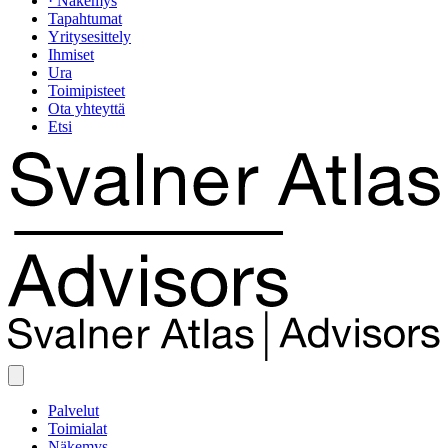
· Näkemys
Tapahtumat
Yritysesittely
Ihmiset
Ura
Toimipisteet
Ota yhteyttä
Etsi
Palvelut
Toimialat
Näkemys