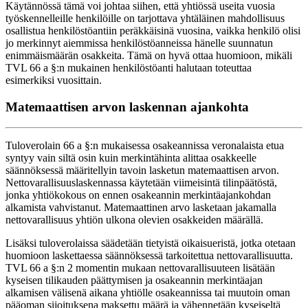
Käytännössä tämä voi johtaa siihen, että yhtiössä useita vuosia
työskennelleille henkilöille on tarjottava yhtäläinen mahdollisuus
osallistua henkilöstöantiin peräkkäisinä vuosina, vaikka henkilö olisi
jo merkinnyt aiemmissa henkilöstöanneissa hänelle suunnatun
enimmäismäärän osakkeita. Tämä on hyvä ottaa huomioon, mikäli
TVL 66 a §:n mukainen henkilöstöanti halutaan toteuttaa
esimerkiksi vuosittain.
Matemaattisen arvon laskennan ajankohta
Tuloverolain 66 a §:n mukaisessa osakeannissa veronalaista etua
syntyy vain siltä osin kuin merkintähinta alittaa osakkeelle
säännöksessä määritellyin tavoin lasketun matemaattisen arvon.
Nettovarallisuuslaskennassa käytetään viimeisintä tilinpäätöstä,
jonka yhtiökokous on ennen osakeannin merkintäajankohdan
alkamista vahvistanut. Matemaattinen arvo lasketaan jakamalla
nettovarallisuus yhtiön ulkona olevien osakkeiden määrällä.
Lisäksi tuloverolaissa säädetään tietyistä oikaisueristä, jotka otetaan
huomioon laskettaessa säännöksessä tarkoitettua nettovarallisuutta.
TVL 66 a §:n 2 momentin mukaan nettovarallisuuteen lisätään
kyseisen tilikauden päättymisen ja osakeannin merkintäajan
alkamisen välisenä aikana yhtiölle osakeannissa tai muutoin oman
pääoman sijoituksena maksettu määrä ja vähennetään kyseiseltä