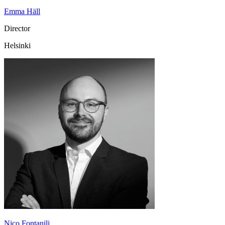
Emma Häll
Director
Helsinki
Nico Fontanili