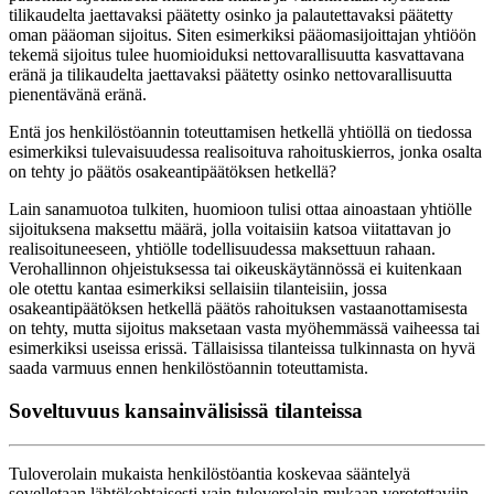
tilikaudelta jaettavaksi päätetty osinko ja palautettavaksi päätetty
oman pääoman sijoitus. Siten esimerkiksi pääomasijoittajan yhtiöön
tekemä sijoitus tulee huomioiduksi nettovarallisuutta kasvattavana
eränä ja tilikaudelta jaettavaksi päätetty osinko nettovarallisuutta
pienentävänä eränä.
Entä jos henkilöstöannin toteuttamisen hetkellä yhtiöllä on tiedossa
esimerkiksi tulevaisuudessa realisoituva rahoituskierros, jonka osalta
on tehty jo päätös osakeantipäätöksen hetkellä?
Lain sanamuotoa tulkiten, huomioon tulisi ottaa ainoastaan yhtiölle
sijoituksena maksettu määrä, jolla voitaisiin katsoa viitattavan jo
realisoituneeseen, yhtiölle todellisuudessa maksettuun rahaan.
Verohallinnon ohjeistuksessa tai oikeuskäytännössä ei kuitenkaan
ole otettu kantaa esimerkiksi sellaisiin tilanteisiin, jossa
osakeantipäätöksen hetkellä päätös rahoituksen vastaanottamisesta
on tehty, mutta sijoitus maksetaan vasta myöhemmässä vaiheessa tai
esimerkiksi useissa erissä. Tällaisissa tilanteissa tulkinnasta on hyvä
saada varmuus ennen henkilöstöannin toteuttamista.
Soveltuvuus kansainvälisissä tilanteissa
Tuloverolain mukaista henkilöstöantia koskevaa sääntelyä
sovelletaan lähtökohtaisesti vain tuloverolain mukaan verotettaviin