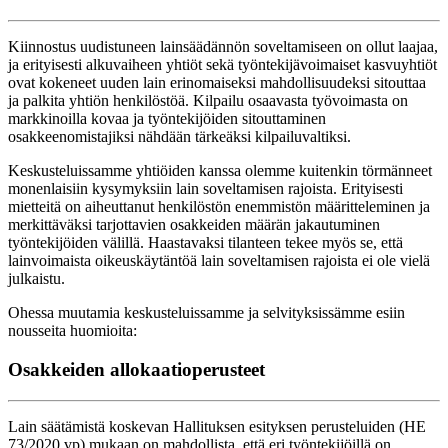
Kiinnostus uudistuneen lainsäädännön soveltamiseen on ollut laajaa,
ja erityisesti alkuvaiheen yhtiöt sekä työntekijävoimaiset kasvuyhtiöt
ovat kokeneet uuden lain erinomaiseksi mahdollisuudeksi sitouttaa
ja palkita yhtiön henkilöstöä. Kilpailu osaavasta työvoimasta on
markkinoilla kovaa ja työntekijöiden sitouttaminen
osakkeenomistajiksi nähdään tärkeäksi kilpailuvaltiksi.
Keskusteluissamme yhtiöiden kanssa olemme kuitenkin törmänneet
monenlaisiin kysymyksiin lain soveltamisen rajoista. Erityisesti
mietteitä on aiheuttanut henkilöstön enemmistön määritteleminen ja
merkittäväksi tarjottavien osakkeiden määrän jakautuminen
työntekijöiden välillä. Haastavaksi tilanteen tekee myös se, että
lainvoimaista oikeuskäytäntöä lain soveltamisen rajoista ei ole vielä
julkaistu.
Ohessa muutamia keskusteluissamme ja selvityksissämme esiin
nousseita huomioita:
Osakkeiden allokaatioperusteet
Lain säätämistä koskevan Hallituksen esityksen perusteluiden (HE
73/2020 vp) mukaan on mahdollista, että eri työntekijöillä on