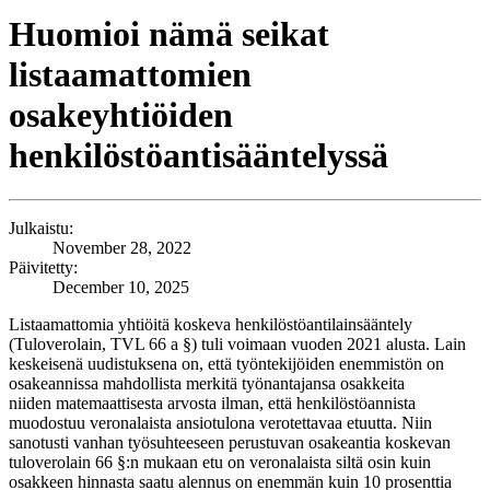
Huomioi nämä seikat
listaamattomien
osakeyhtiöiden
henkilöstöantisääntelyssä
Julkaistu:
November 28, 2022
Päivitetty:
December 10, 2025
Listaamattomia yhtiöitä koskeva henkilöstöantilainsääntely
(Tuloverolain, TVL 66 a §) tuli voimaan vuoden 2021 alusta. Lain
keskeisenä uudistuksena on, että työntekijöiden enemmistön on
osakeannissa mahdollista merkitä työnantajansa osakkeita
niiden matemaattisesta arvosta ilman, että henkilöstöannista
muodostuu veronalaista ansiotulona verotettavaa etuutta. Niin
sanotusti vanhan työsuhteeseen perustuvan osakeantia koskevan
tuloverolain 66 §:n mukaan etu on veronalaista siltä osin kuin
osakkeen hinnasta saatu alennus on enemmän kuin 10 prosenttia