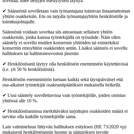
soveltaa, tulee tiettyjen edellytysten täyttyä:
✔ Säännöstä sovelletaan vain työnantajana toimivan listaamattoman
yhtiön osakkeisiin. Etu on tarjolla työnantajayhtiön henkilöstölle ja
toimitusjohtajalle.
Säännöstä voidaan soveltaa siis ainoastaan sellaisen yhtiön
osakkeisiin, jonka kanssa työntekijällä on työsuhde. Näin ollen
sääntely ei sovellu muiden konsernin yhtiöiden tai esimerkiksi
konsernin emoyhtiön osakkeiden antiin. Lisäksi säännös ei sovellu
hallituksen tai hallintoneuvoston jäseniin
✔ Henkilöstöanti täytyy olla henkilöstön enemmistön käytettävissä
(i.e. yli 50 % henkilöstöstä).
Henkilöstön enemmistöön luetaan kaikki sekä täysipäiväiset että
osa-aikaiset työntekijät osakeantipäätöksen mukaisella hetkellä.
✔ Uusi sääntely sovellettavissa vain työntekijöille, joiden omistus
yhtiössä alle 10 %.
✔ Henkilöstöannissa merkittäväksi tarjottujen osakkeiden määrä ei
tarvitse olla kaikille työntekijöille sama.
Lain valmisteluun liittyvän hallituksen esityksen (HE 73/2020 vp)
mukaisesti henkilöstöannin luonne ja säännöksen tavoite