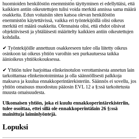
huomioiden henkilöstön enemmistön täyttyminen ei edellyttäisi, että
kaikkien antiin oikeutettujen tulisi voida merkitä annissa sama määrä
osakkeita. Edun voitaisiin siten katsoa olevan henkilöstön
enemmistön käytettävissä, vaikka eri työntekijöillä olisi oikeus
merkitä eri määrä osakkeita. Olennaista olisi, että ehdot olisivat
objektiivisesti ja yhtäläisesti määritelty kaikkien antiin oikeutettujen
kohdalla.
✔ Työntekijöille annettuun osakkeeseen tulee olla liitetty oikeus
osinkoon tai oikeus yhtiön varoihin sen purkautuessa taikka
äänioikeus yhtiökokouksessa.
✔ Yhtiön tulee harjoittaa elinkeinotulon verottamisesta annetun lain
tarkoittamaa elinkeinotoimintaa ja olla säännöllisesti palkkoja
maksava ja kuulua ennakkoperintärekisteriin. Säännös ei sovellu, jos
yhtiön omaisuus muodostuu pääosin EVL 12 a §:ssä tarkoitetusta
muusta omaisuudesta.
Ulkomaisen yhtiön, joka ei kuulu ennakkoperintärekisteriin,
tulee osoittaa, ettei sillä ole ennakkoperintälain 26 §:ssä
mainittuja laiminlyöntejä.
Lopuksi