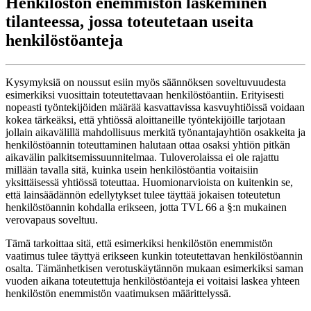
Henkilöstön enemmistön laskeminen
tilanteessa, jossa toteutetaan useita
henkilöstöanteja
Kysymyksiä on noussut esiin myös säännöksen soveltuvuudesta
esimerkiksi vuosittain toteutettavaan henkilöstöantiin. Erityisesti
nopeasti työntekijöiden määrää kasvattavissa kasvuyhtiöissä voidaan
kokea tärkeäksi, että yhtiössä aloittaneille työntekijöille tarjotaan
jollain aikavälillä mahdollisuus merkitä työnantajayhtiön osakkeita ja
henkilöstöannin toteuttaminen halutaan ottaa osaksi yhtiön pitkän
aikavälin palkitsemissuunnitelmaa. Tuloverolaissa ei ole rajattu
millään tavalla sitä, kuinka usein henkilöstöantia voitaisiin
yksittäisessä yhtiössä toteuttaa. Huomionarvioista on kuitenkin se,
että lainsäädännön edellytykset tulee täyttää jokaisen toteutetun
henkilöstöannin kohdalla erikseen, jotta TVL 66 a §:n mukainen
verovapaus soveltuu.
Tämä tarkoittaa sitä, että esimerkiksi henkilöstön enemmistön
vaatimus tulee täyttyä erikseen kunkin toteutettavan henkilöstöannin
osalta. Tämänhetkisen verotuskäytännön mukaan esimerkiksi saman
vuoden aikana toteutettuja henkilöstöanteja ei voitaisi laskea yhteen
henkilöstön enemmistön vaatimuksen määrittelyssä.