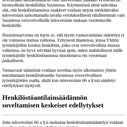
luonnollisiin henkilöihin Suomessa. Käytännössä tämä tarkoittaa
sitä, että henkilöstöannissa osakkeet voidaan tarjota merkittäväksi
tuloverolain tarkoittamalla tavalla verotuksellisesti edullisemmin vain
Suomessa verovelvollisille tuloverolain mukaan verotettaville
henkilöille.
Huomionarvoista on myös se, että täysin vastaavanlaista sääntelyä ei
ole voimassa muissa valtiossa. Erityisesti tilanteissa, joissa Yhtiön
työntekijöihin kuuluu henkilöitä, jotka ovat verovelvollisia muissa
valtioissa, on hyvä selvittää hyvissä ajoin, miten mahdollisesti näille
työntekijöille henkilöstöannissa muodostava etu verotetaan
paikallisesti.
Vastaavasti säännöstä voidaan soveltaa myös ulkomaisen yhtiön
toteuttamaan henkilöstöantiin Suomessa verovelvollisen
työntekijöiden osalta, sikäli kun tuloverolain 66 a §:ssä säädetyt
edellytykset täyttyvät.
Henkilöstöantilainsäädännön
soveltamisen keskeiset edellytykset
Jotta tuloverolain 66 a §:n mukaista henkilöstöantisääntelyä voidaan