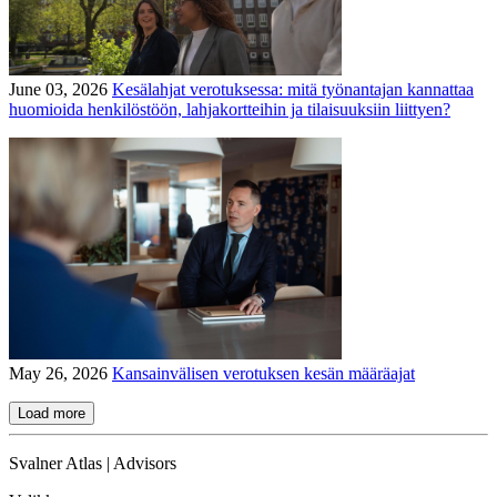
June 03, 2026
Kesälahjat verotuksessa: mitä työnantajan kannattaa
huomioida henkilöstöön, lahjakortteihin ja tilaisuuksiin liittyen?
May 26, 2026
Kansainvälisen verotuksen kesän määräajat
Load more
Svalner Atlas | Advisors