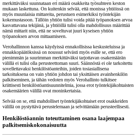
merkittäväksi suunnataan eri määrä osakkeita työsuhteen keston
mukaan laskettuna. On kuitenkin selvää, että monissa yhtiöissä on
myös muunlaisia mittareita, perustuen esimerkiksi työntekijän
kokemustasoon. Tällöin yhtiön tulisi voida pitää työpanoksen arvoa
kasvattavana tekijänä, ja yhtiöillä tulisi olla mahdollisuus määrittää
nämä mittarit niin, että ne soveltuvat juuri kyseisen yhtiön
työpanoksen arvon mittaamiseen.
Verohallinnon kanssa käydyissä ennakollisissa keskusteluissa ja
ennakkopäätöksissä on noussut selvästi myös esille se, että ero
pienimmän ja suurimman merkittäväksi tarjottavan osakemäärän
välillä ei tulisi olla perusteettoman suuri. Säännöstä ei ole tarkoitettu
sovellettavaksi henkilöstöanteihin, joiden tosiasiallisena
tarkoituksena on vain yhtiön johdon tai yksittäisen avainhenkilön
palkitseminen, ja tähän vedoten myös Verohallinto tulkitsee
kriittisesti henkilöstöantisuunnitelmia, jossa erot työntekijäkohtaisten
osakemäärien välillä ovat moninkertaisia.
Selvää on se, että mahdolliset työntekijäkohtaiset erot osakkeiden
välillä on pystyttävä perustelemaan ja selvittämään perusteellisesti.
Henkilöstöannin toteuttaminen osana laajempaa
palkitsemiskokonaisuutta