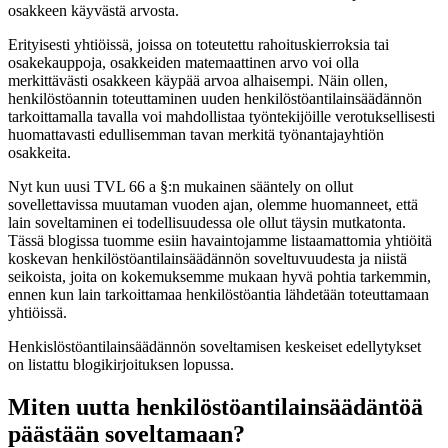
osakkeen käyvästä arvosta.
Erityisesti yhtiöissä, joissa on toteutettu rahoituskierroksia tai
osakekauppoja, osakkeiden matemaattinen arvo voi olla
merkittävästi osakkeen käypää arvoa alhaisempi. Näin ollen,
henkilöstöannin toteuttaminen uuden henkilöstöantilainsäädännön
tarkoittamalla tavalla voi mahdollistaa työntekijöille verotuksellisesti
huomattavasti edullisemman tavan merkitä työnantajayhtiön
osakkeita.
Nyt kun uusi TVL 66 a §:n mukainen sääntely on ollut
sovellettavissa muutaman vuoden ajan, olemme huomanneet, että
lain soveltaminen ei todellisuudessa ole ollut täysin mutkatonta.
Tässä blogissa tuomme esiin havaintojamme listaamattomia yhtiöitä
koskevan henkilöstöantilainsäädännön soveltuvuudesta ja niistä
seikoista, joita on kokemuksemme mukaan hyvä pohtia tarkemmin,
ennen kun lain tarkoittamaa henkilöstöantia lähdetään toteuttamaan
yhtiöissä.
Henkislöstöantilainsäädännön soveltamisen keskeiset edellytykset
on listattu blogikirjoituksen lopussa.
Miten uutta henkilöstöantilainsäädäntöä
päästään soveltamaan?