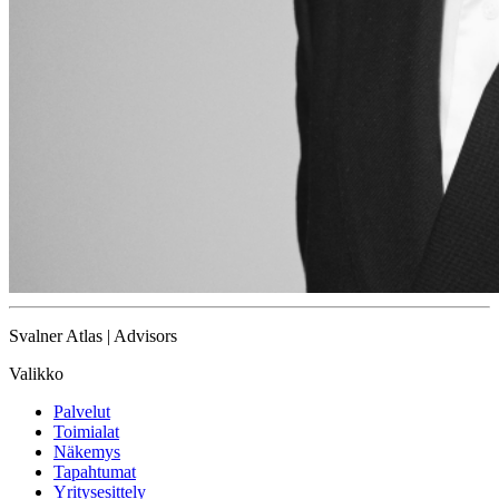
Svalner Atlas | Advisors
Valikko
Palvelut
Toimialat
Näkemys
Tapahtumat
Yritysesittely