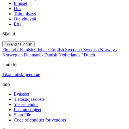
Ihmiset
Ura
Toimipisteet
Ota yhteyttä
Etsi
Sijainti
Finland / Finnish
Finland / Finnish
Global / English
Sweden / Swedish
Norway /
Norwegian
Denmark / Danish
Netherlands / Dutch
Uutikirje
Tilaa uutiskirjeemme
Info
Evästeet
Tietosuojaseloste
Yleiset ehdot
Laskutusohjeet
ShareFile
Code of conduct for vendors