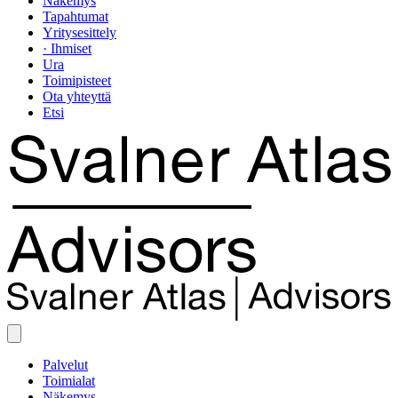
Näkemys
Tapahtumat
Yritysesittely
· Ihmiset
Ura
Toimipisteet
Ota yhteyttä
Etsi
Palvelut
Toimialat
Näkemys