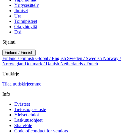
Yritysesittely
Ihmiset
Ura
Toimipisteet
Ota yhteyttä
Etsi
Sijainti
Finland / Finnish
Finland / Finnish
Global / English
Sweden / Swedish
Norway /
Norwegian
Denmark / Danish
Netherlands / Dutch
Uutikirje
Tilaa uutiskirjeemme
Info
Evästeet
Tietosuojaseloste
Yleiset ehdot
Laskutusohjeet
ShareFile
Code of conduct for vendors