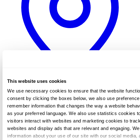
This website uses cookies
Global / English
Sweden / Swedish
Norway / Norwegian
Denmark
We use necessary cookies to ensure that the website function
/ Danish
Netherlands / Dutch
consent by clicking the boxes below, we also use preference
remember information that changes the way a website behav
Etusivu
as your preferred language. We also use statistics cookies 
Emil Rasmussen
visitors interact with websites and marketing cookies to trac
websites and display ads that are relevant and engaging. We
information about your use of our site with our social media, 
Senior Consultant