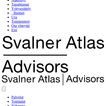
Näkemys
Tapahtumat
Yritysesittely
· Ihmiset
Ura
Toimipisteet
Ota yhteyttä
Etsi
Palvelut
Toimialat
Näkemys