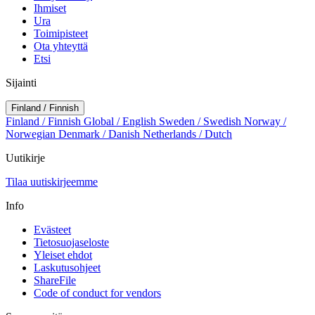
Ihmiset
Ura
Toimipisteet
Ota yhteyttä
Etsi
Sijainti
Finland / Finnish
Finland / Finnish
Global / English
Sweden / Swedish
Norway /
Norwegian
Denmark / Danish
Netherlands / Dutch
Uutikirje
Tilaa uutiskirjeemme
Info
Evästeet
Tietosuojaseloste
Yleiset ehdot
Laskutusohjeet
ShareFile
Code of conduct for vendors