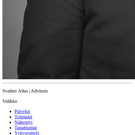
Svalner Atlas | Advisors
Valikko
Palvelut
Toimialat
Näkemys
Tapahtumat
Yritysesittely