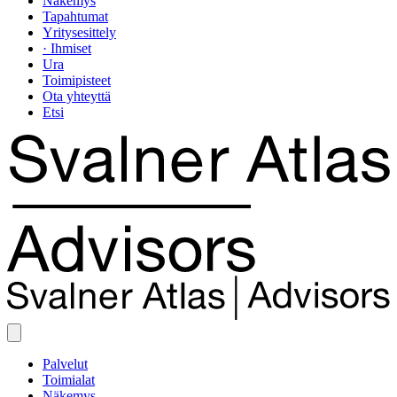
Näkemys
Tapahtumat
Yritysesittely
· Ihmiset
Ura
Toimipisteet
Ota yhteyttä
Etsi
Palvelut
Toimialat
Näkemys