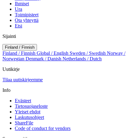
Ihmiset
Ura
Toimipisteet
Ota yhteyttä
Etsi
Sijainti
Finland / Finnish
Finland / Finnish
Global / English
Sweden / Swedish
Norway /
Norwegian
Denmark / Danish
Netherlands / Dutch
Uutikirje
Tilaa uutiskirjeemme
Info
Evästeet
Tietosuojaseloste
Yleiset ehdot
Laskutusohjeet
ShareFile
Code of conduct for vendors