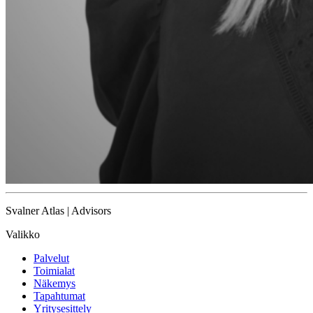
Svalner Atlas | Advisors
Valikko
Palvelut
Toimialat
Näkemys
Tapahtumat
Yritysesittely