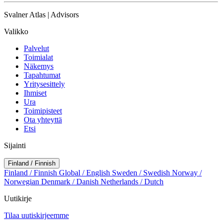
Svalner Atlas | Advisors
Valikko
Palvelut
Toimialat
Näkemys
Tapahtumat
Yritysesittely
Ihmiset
Ura
Toimipisteet
Ota yhteyttä
Etsi
Sijainti
Finland / Finnish
Finland / Finnish
Global / English
Sweden / Swedish
Norway /
Norwegian
Denmark / Danish
Netherlands / Dutch
Uutikirje
Tilaa uutiskirjeemme