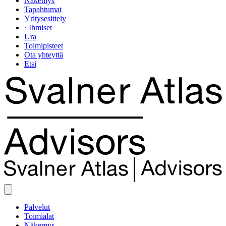
Näkemys
Tapahtumat
Yritysesittely
· Ihmiset
Ura
Toimipisteet
Ota yhteyttä
Etsi
Palvelut
Toimialat
Näkemys