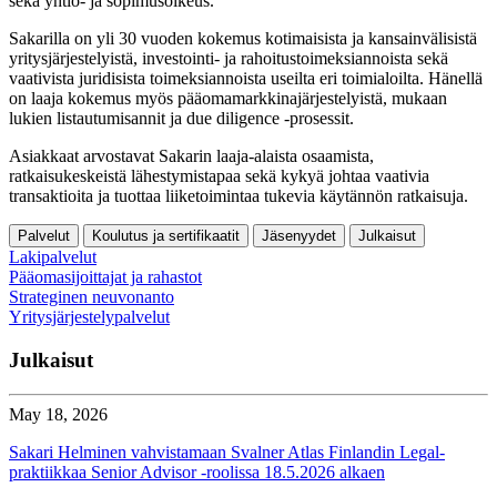
sekä yhtiö- ja sopimusoikeus.
Sakarilla on yli 30 vuoden kokemus kotimaisista ja kansainvälisistä
yritysjärjestelyistä, investointi- ja rahoitustoimeksiannoista sekä
vaativista juridisista toimeksiannoista useilta eri toimialoilta. Hänellä
on laaja kokemus myös pääomamarkkinajärjestelyistä, mukaan
lukien listautumisannit ja due diligence -prosessit.
Asiakkaat arvostavat Sakarin laaja-alaista osaamista,
ratkaisukeskeistä lähestymistapaa sekä kykyä johtaa vaativia
transaktioita ja tuottaa liiketoimintaa tukevia käytännön ratkaisuja.
Palvelut
Koulutus ja sertifikaatit
Jäsenyydet
Julkaisut
Lakipalvelut
Pääomasijoittajat ja rahastot
Strateginen neuvonanto
Yritysjärjestelypalvelut
Julkaisut
May 18, 2026
Sakari Helminen vahvistamaan Svalner Atlas Finlandin Legal-
praktiikkaa Senior Advisor -roolissa 18.5.2026 alkaen