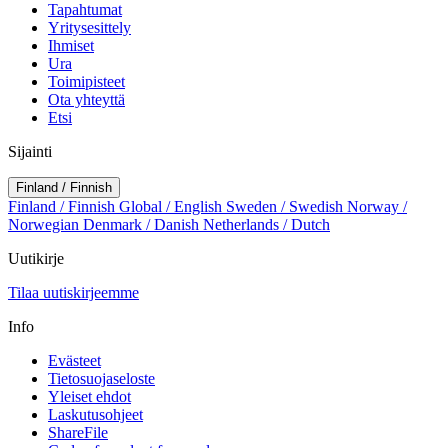
Tapahtumat
Yritysesittely
Ihmiset
Ura
Toimipisteet
Ota yhteyttä
Etsi
Sijainti
Finland / Finnish
Finland / Finnish
Global / English
Sweden / Swedish
Norway /
Norwegian
Denmark / Danish
Netherlands / Dutch
Uutikirje
Tilaa uutiskirjeemme
Info
Evästeet
Tietosuojaseloste
Yleiset ehdot
Laskutusohjeet
ShareFile