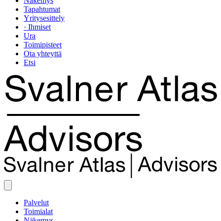
Näkemys
Tapahtumat
Yritysesittely
· Ihmiset
Ura
Toimipisteet
Ota yhteyttä
Etsi
Palvelut
Toimialat
Näkemys