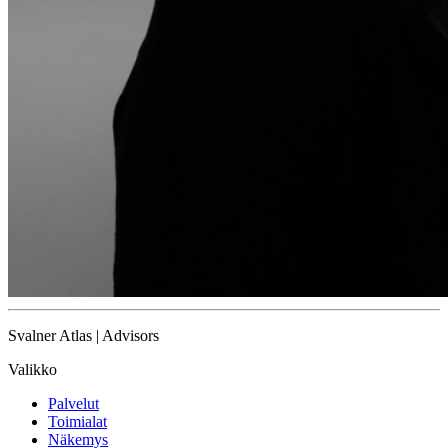
Svalner Atlas | Advisors
Valikko
Palvelut
Toimialat
Näkemys