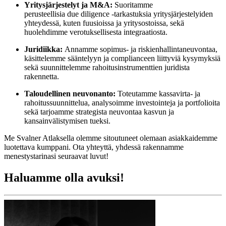
Yritysjärjestelyt ja M&A:
Suoritamme
perusteellisia due diligence -tarkastuksia yritysjärjestelyiden
yhteydessä, kuten fuusioissa ja yritysostoissa, sekä
huolehdimme verotuksellisesta integraatiosta.
Juridiikka:
Annamme sopimus- ja riskienhallintaneuvontaa,
käsittelemme sääntelyyn ja complianceen liittyviä kysymyksiä
sekä suunnittelemme rahoitusinstrumenttien juridista
rakennetta.
Taloudellinen neuvonanto:
Toteutamme kassavirta- ja
rahoitussuunnittelua, analysoimme investointeja ja portfolioita
sekä tarjoamme strategista neuvontaa kasvun ja
kansainvälistymisen tueksi.
Me Svalner Atlaksella olemme sitoutuneet olemaan asiakkaidemme
luotettava kumppani. Ota yhteyttä, yhdessä rakennamme
menestystarinasi seuraavat luvut!
Haluamme olla avuksi!