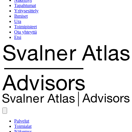
Näkemys
Tapahtumat
Yritysesittely
Ihmiset
Ura
Toimipisteet
Ota yhteyttä
Etsi
Palvelut
Toimialat
Näkemys