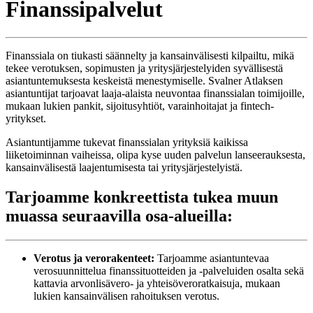
Finanssipalvelut
Finanssiala on tiukasti säännelty ja kansainvälisesti kilpailtu, mikä
tekee verotuksen, sopimusten ja yritysjärjestelyiden syvällisestä
asiantuntemuksesta keskeistä menestymiselle. Svalner Atlaksen
asiantuntijat tarjoavat laaja-alaista neuvontaa finanssialan toimijoille,
mukaan lukien pankit, sijoitusyhtiöt, varainhoitajat ja fintech-
yritykset.
Asiantuntijamme tukevat finanssialan yrityksiä kaikissa
liiketoiminnan vaiheissa, olipa kyse uuden palvelun lanseerauksesta,
kansainvälisestä laajentumisesta tai yritysjärjestelyistä.
Tarjoamme konkreettista tukea muun
muassa seuraavilla osa-alueilla:
Verotus ja verorakenteet:
Tarjoamme asiantuntevaa
verosuunnittelua finanssituotteiden ja -palveluiden osalta sekä
kattavia arvonlisävero- ja yhteisöveroratkaisuja, mukaan
lukien kansainvälisen rahoituksen verotus.