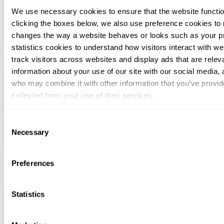
We use necessary cookies to ensure that the website functio
clicking the boxes below, we also use preference cookies to
changes the way a website behaves or looks such as your p
February 13, 2026
Avustimme Medu Groupia Medifin Healthcare
statistics cookies to understand how visitors interact with w
Oy:n hankinnassa
track visitors across websites and display ads that are rele
information about your use of our site with our social media, 
who may combine it with other information that you’ve provid
collected from your use of their services.
You can at any time change or withdraw your consent, by clic
Consent
bottom of the webpage.
Necessary
Selection
January 07, 2026
Svalner Atlas Finland avusti BOS Power Groupia
taloudellisessa ja verotuksellisessa due diligencessä PCBI Oy:n
Preferences
hankinnassa
Statistics