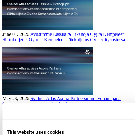
June 01, 2026
Avustimme Lassila & Tikanoja Oyj:tä Kempeleen
Siirtokuljetus Oy:n ja Kempeleen Jätekuljetus Oy:n yritysostossa
May 29, 2026
Svalner Atlas Aspira Partnersin neuvonantajana
Censusin perustamisen yhteydessä
This website uses cookies