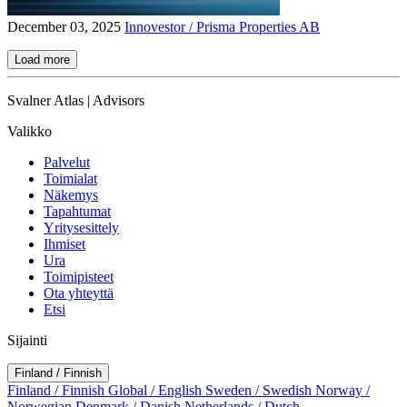
December 03, 2025
Innovestor / Prisma Properties AB
Load more
Svalner Atlas | Advisors
Valikko
Palvelut
Toimialat
Näkemys
Tapahtumat
Yritysesittely
Ihmiset
Ura
Toimipisteet
Ota yhteyttä
Etsi
Sijainti
Finland / Finnish
Finland / Finnish
Global / English
Sweden / Swedish
Norway /
Norwegian
Denmark / Danish
Netherlands / Dutch