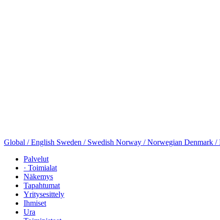
Global / English
Sweden / Swedish
Norway / Norwegian
Denmark /
Palvelut
· Toimialat
Näkemys
Tapahtumat
Yritysesittely
Ihmiset
Ura