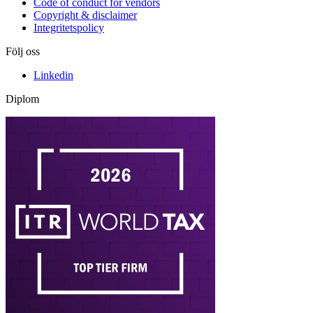
Code of conduct for vendors
Copyright & disclaimer
Integritetspolicy
Följ oss
Linkedin
Diplom