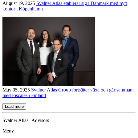
August 19, 2025
Svalner Atlas etablerar sig i Danmark med nytt
kontor i Köpenhamn
May 05, 2025
Svalner Atlas Group fortsätter växa och går samman
med Fiscales i Finland
Load more
Svalner Atlas | Advisors
Meny