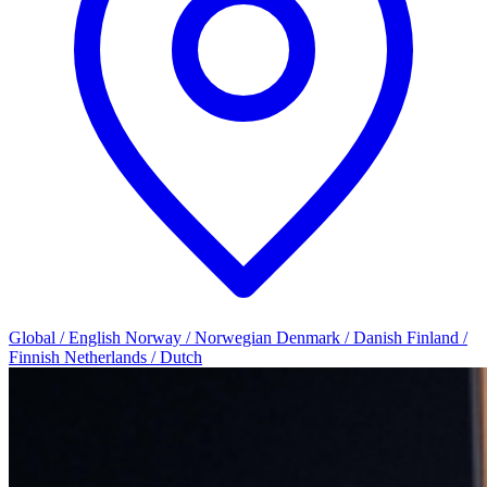
Global / English
Norway / Norwegian
Denmark / Danish
Finland /
Finnish
Netherlands / Dutch