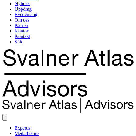
Nyheter
Uppdrag
Evenemang
Om oss
Karriär
Kontor
Kontakt
Sök
Expertis
Medarbetare