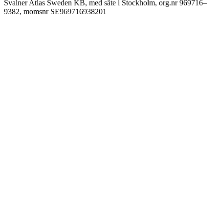
Svalner Atlas Sweden KB, med säte i Stockholm, org.nr 969716–
9382, momsnr SE969716938201