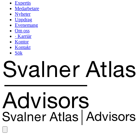
Expertis
Medarbetare
Nyheter
Uppdrag
Evenemang
Om oss
· Karriär
Kontor
Kontakt
Sök