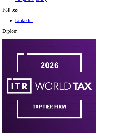
Följ oss
Linkedin
Diplom