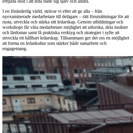
erbjuda stöd i att leda både sig själv och andra.
I en föränderlig värld, strävar vi efter att ge alla – från
nyexaminerade medarbetare till delägare – rätt förutsättningar för att
rusta, utveckla och stärka sitt ledarskap. Genom utbildningar och
workshops får våra medarbetare möjlighet att utforska, dela insikter
och lärdomar samt få praktiska verktyg och strategier i syfte att
utveckla ett hållbart ledarskap. Tillsammans ger det oss en möjlighet
att forma en ledarkultur som stärker både samarbete och
engagemang.