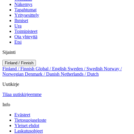
Näkemys
Tapahtumat
Yritysesittely
Ihmiset
Ura
Toimipisteet
Ota yhteyttä
Etsi
Sijainti
Finland / Finnish
Finland / Finnish
Global / English
Sweden / Swedish
Norway /
Norwegian
Denmark / Danish
Netherlands / Dutch
Uutikirje
Tilaa uutiskirjeemme
Info
Evästeet
Tietosuojaseloste
Yleiset ehdot
Laskutusohjeet