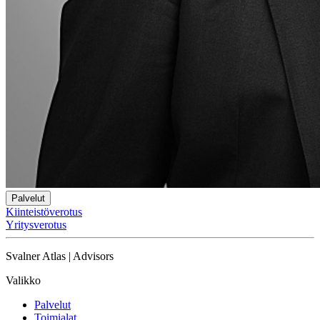
Palvelut
Kiinteistöverotus
Yritysverotus
Svalner Atlas | Advisors
Valikko
Palvelut
Toimialat