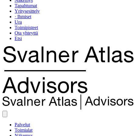
Näkemys
Tapahtumat
Yritysesittely
· Ihmiset
Ura
Toimipisteet
Ota yhteyttä
Etsi
Palvelut
Toimialat
Näkemys