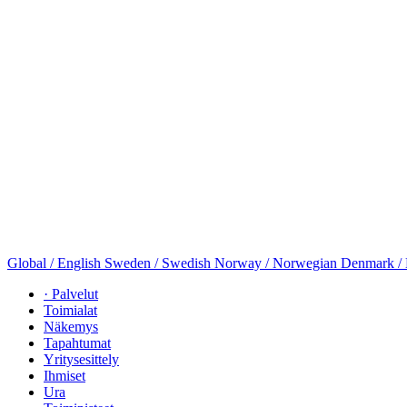
Global / English
Sweden / Swedish
Norway / Norwegian
Denmark /
· Palvelut
Toimialat
Näkemys
Tapahtumat
Yritysesittely
Ihmiset
Ura