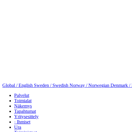
Global / English
Sweden / Swedish
Norway / Norwegian
Denmark /
Palvelut
Toimialat
Näkemys
Tapahtumat
Yritysesittely
· Ihmiset
Ura