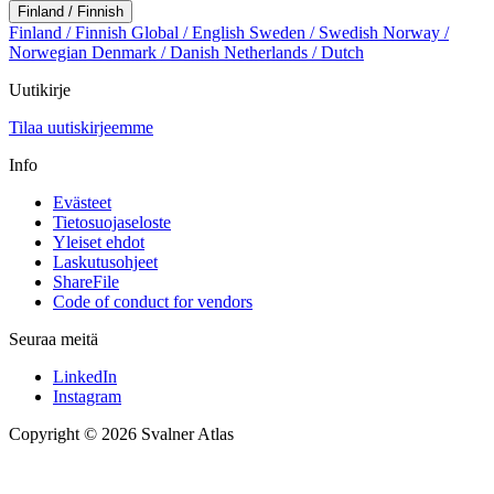
Finland / Finnish
Finland / Finnish
Global / English
Sweden / Swedish
Norway /
Norwegian
Denmark / Danish
Netherlands / Dutch
Uutikirje
Tilaa uutiskirjeemme
Info
Evästeet
Tietosuojaseloste
Yleiset ehdot
Laskutusohjeet
ShareFile
Code of conduct for vendors
Seuraa meitä
LinkedIn
Instagram
Copyright © 2026 Svalner Atlas