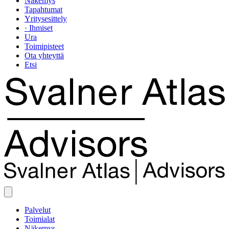
Näkemys
Tapahtumat
Yritysesittely
· Ihmiset
Ura
Toimipisteet
Ota yhteyttä
Etsi
Palvelut
Toimialat
Näkemys