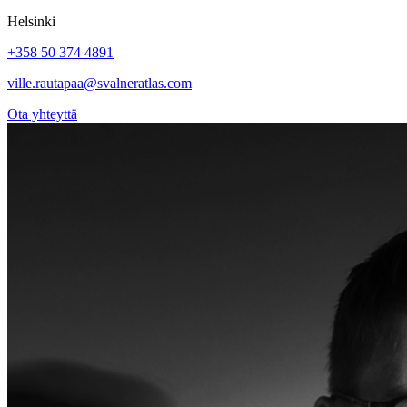
Helsinki
+358 50 374 4891
ville.rautapaa@svalneratlas.com
Ota yhteyttä