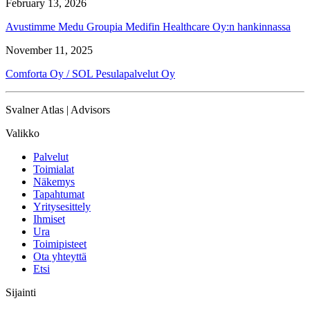
February 13, 2026
Avustimme Medu Groupia Medifin Healthcare Oy:n hankinnassa
November 11, 2025
Comforta Oy / SOL Pesulapalvelut Oy
Svalner Atlas | Advisors
Valikko
Palvelut
Toimialat
Näkemys
Tapahtumat
Yritysesittely
Ihmiset
Ura
Toimipisteet
Ota yhteyttä
Etsi
Sijainti