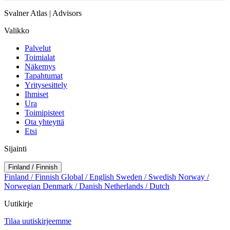
Svalner Atlas | Advisors
Valikko
Palvelut
Toimialat
Näkemys
Tapahtumat
Yritysesittely
Ihmiset
Ura
Toimipisteet
Ota yhteyttä
Etsi
Sijainti
Finland / Finnish
Finland / Finnish
Global / English
Sweden / Swedish
Norway /
Norwegian
Denmark / Danish
Netherlands / Dutch
Uutikirje
Tilaa uutiskirjeemme