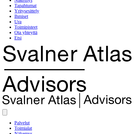
Näkemys
Tapahtumat
Yritysesittely
Ihmiset
Ura
Toimipisteet
Ota yhteyttä
Etsi
Palvelut
Toimialat
Näkemys