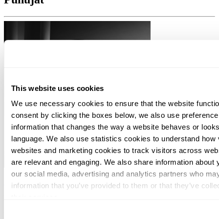
This website uses cookies
We use necessary cookies to ensure that the website function
consent by clicking the boxes below, we also use preferenc
information that changes the way a website behaves or looks
language. We also use statistics cookies to understand how vi
websites and marketing cookies to track visitors across webs
are relevant and engaging. We also share information about y
our social media, advertising and analytics partners who may
Sini Paljärvi
information that you’ve provided to them or that they’ve coll
their services.
Director
Consent
Helsinki