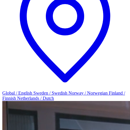
Global / English
Sweden / Swedish
Norway / Norwegian
Finland /
Finnish
Netherlands / Dutch