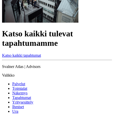
Katso kaikki tulevat
tapahtumamme
Katso kaikki tapahtumat
Svalner Atlas | Advisors
Valikko
Palvelut
Toimialat
Näkemys
Tapahtumat
Yritysesittely
Ihmiset
Ura