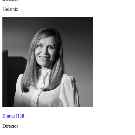
Helsinki
Emma Häll
Director