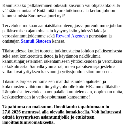
Kannustaako palkitseminen oikeasti kasvuun vai ohjataanko sillä
väärään suuntaan? Entä mitä tuore tutkimusdata kertoo johdon
kannustimista Suomessa juuri nyt?
Tervetuloa mukaan aamiaistilaisuuteen, jossa pureudumme johdon
palkitsemisen ajankohtaisiin kysymyksiin yhdessä laki- ja
veroasiantuntijoidemme sekä
Reward Agencyn
perustajan ja
omistajan
Samuli Sistosen
kanssa.
Tilaisuudessa kuulet tuoretta tutkimustietoa johdon palkitsemisesta
sekä saat konkreettista tietoa ja käytännön näkökulmia
kannustinjärjestelmien rakentamiseen yhtiöoikeuden ja verotuksen
näkökulmasta. Samalla ymmärrät, miten palkitsemisjärjestelmät
vaikuttavat yrityksen kasvuun ja yritysjohdon sitoutumiseen.
Tilaisuus tarjoaa erinomaisen mahdollisuuden ajatusten ja
kokemusten vaihtoon niin yritysjohdolle kuin HR-ammattilaisille.
Lämpimästi tervetuloa aamupalalle kuuntelemaan, oppimaan uutta,
keskustelemaan ja verkostoitumaan kanssamme!
Tapahtuma on maksuton. Ilmoittaudu tapahtumaan to
27.8.2026 mennessä alla olevalla lomakkeella. Voit halutessasi
esittää kysymyksen asiantuntijoille jo etukäteen
ilmoittautumislomakkeella.