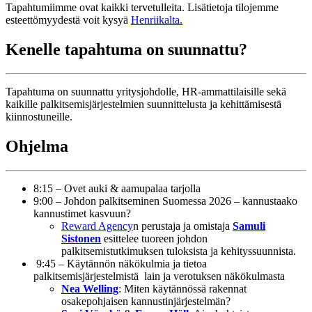
Tapahtumiimme ovat kaikki tervetulleita. Lisätietoja tilojemme
esteettömyydestä voit kysyä
Henriikalta.
Kenelle tapahtuma on suunnattu?
Tapahtuma on suunnattu yritysjohdolle, HR-ammattilaisille sekä
kaikille palkitsemisjärjestelmien suunnittelusta ja kehittämisestä
kiinnostuneille.
Ohjelma
8:15 – Ovet auki & aamupalaa tarjolla
9:00 – Johdon palkitseminen Suomessa 2026 – kannustaako
kannustimet kasvuun?
Reward Agency
n perustaja ja omistaja
Samuli
Sistonen
esittelee tuoreen johdon
palkitsemistutkimuksen tuloksista ja kehityssuunnista.
9:45 – Käytännön näkökulmia ja tietoa
palkitsemisjärjestelmistä lain ja verotuksen näkökulmasta
Nea Welling
: Miten käytännössä rakennat
osakepohjaisen kannustinjärjestelmän?