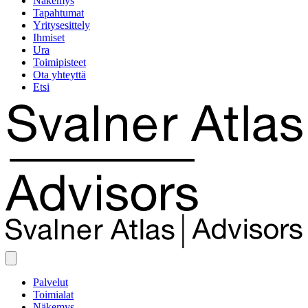
Näkemys
Tapahtumat
Yritysesittely
Ihmiset
Ura
Toimipisteet
Ota yhteyttä
Etsi
Palvelut
Toimialat
Näkemys