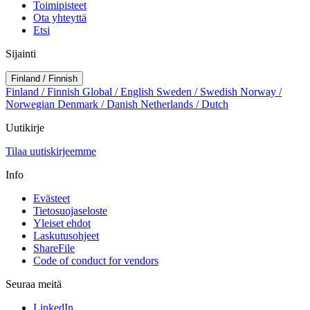
Toimipisteet
Ota yhteyttä
Etsi
Sijainti
Finland / Finnish
Finland / Finnish
Global / English
Sweden / Swedish
Norway /
Norwegian
Denmark / Danish
Netherlands / Dutch
Uutikirje
Tilaa uutiskirjeemme
Info
Evästeet
Tietosuojaseloste
Yleiset ehdot
Laskutusohjeet
ShareFile
Code of conduct for vendors
Seuraa meitä
LinkedIn