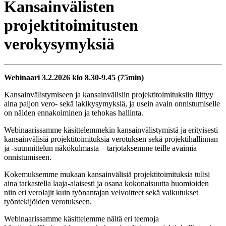
Kansainvälisten
projektitoimitusten
verokysymyksiä
Webinaari 3.2.2026 klo 8.30-9.45 (75min)
Kansainvälistymiseen ja kansainvälisiin projektitoimituksiin liittyy
aina paljon vero- sekä lakikysymyksiä, ja usein avain onnistumiselle
on näiden ennakoiminen ja tehokas hallinta.
Webinaarissamme käsittelemmekin kansainvälistymistä ja erityisesti
kansainvälisiä projektitoimituksia verotuksen sekä projektihallinnan
ja -suunnittelun näkökulmasta – tarjotaksemme teille avaimia
onnistumiseen.
Kokemuksemme mukaan kansainvälisiä projektitoimituksia tulisi
aina tarkastella laaja-alaisesti ja osana kokonaisuutta huomioiden
niin eri verolajit kuin työnantajan velvoitteet sekä vaikutukset
työntekijöiden verotukseen.
Webinaarissamme käsittelemme näitä eri teemoja