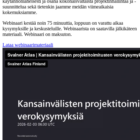
käytännönläheisesti ja osana kokonaisvaltaista projektinhallintaa ja -
suunnittelua sekä tietenkin jaamme meidän viimeaikaisia
kokemuksiamme.
Webinaari kestää noin 75 minuuttia, loppuun on varattu aikaa
kysymyksille ja keskusteluille. Webinaarista on saatavilla jälkikäteen
materiaali. Webinaari on maksuton.
Lataa webinaarimateriaali