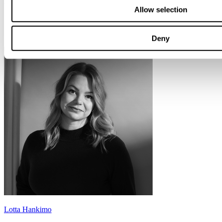
Emma Häll
Allow selection
Director
Helsinki
Deny
Lotta Hankimo