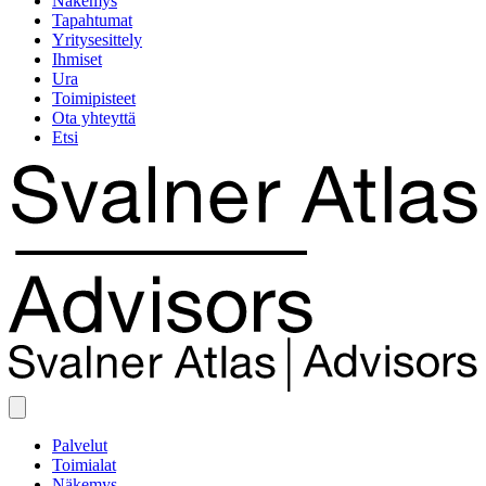
Näkemys
Tapahtumat
Yritysesittely
Ihmiset
Ura
Toimipisteet
Ota yhteyttä
Etsi
Palvelut
Toimialat
Näkemys