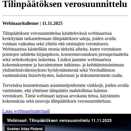
Tilinpäätöksen verosuunnittelu
Webinaaritallenne | 11.11.2025
Tilinpäätöksen verosuunnittelua käsittelevässä webinaarissa
keskitytään tarkastelemaan tilinpäätöksen saloja, joiden avulla
voidaan vaikuttaa sekä yhtiön että omistajien verotukseen.
Webinaarissa käsitellään monia tärkeitä aiheita, kuten verotuksen
poistojen suhdetta kirjanpitoon, konserniavustuksen perusperiaatteita
sekä nettokorkojen laskentaa. Lisäksi jaamme webinaarissa
kokemuksemme ja havaintomme tutkimus- ja kehittämistoiminnan
yhdistelmävähennyksen hyödyntämisestä sekä Verohallinnon
vaatimuksista lisäselvitysten, laskennan ja dokumentoinnin osalta.
Tervetuloa kuuntelemaan asiantuntijoidemme vinkkejä, joiden avulla
varmistatte, että yhtiönne tilinpäätös mahdollistaa halutun
verotuksen. Tämä webinaari tarjoaa arvokasta tietoa, käytännön
kokemuksia sekä neuvoja tilinpäätöksen verosuunnitteluun.
Lataa webinaarimateriaali