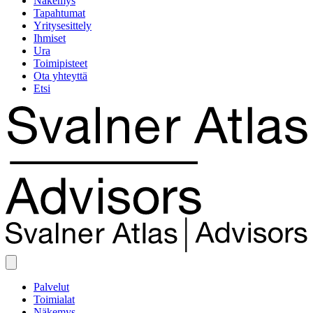
Näkemys
Tapahtumat
Yritysesittely
Ihmiset
Ura
Toimipisteet
Ota yhteyttä
Etsi
Palvelut
Toimialat
Näkemys