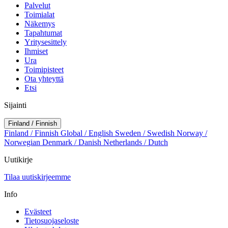
Palvelut
Toimialat
Näkemys
Tapahtumat
Yritysesittely
Ihmiset
Ura
Toimipisteet
Ota yhteyttä
Etsi
Sijainti
Finland / Finnish
Finland / Finnish
Global / English
Sweden / Swedish
Norway /
Norwegian
Denmark / Danish
Netherlands / Dutch
Uutikirje
Tilaa uutiskirjeemme
Info
Evästeet
Tietosuojaseloste