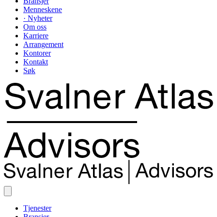
Bransjer
Menneskene
· Nyheter
Om oss
Karriere
Arrangement
Kontorer
Kontakt
Søk
Tjenester
Bransjer