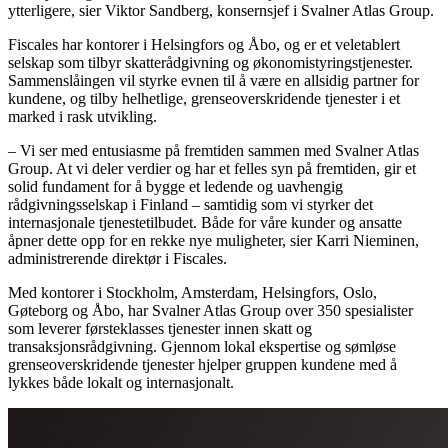
ytterligere, sier Viktor Sandberg, konsernsjef i Svalner Atlas Group.
Fiscales har kontorer i Helsingfors og Åbo, og er et veletablert
selskap som tilbyr skatterådgivning og økonomistyringstjenester.
Sammenslåingen vil styrke evnen til å være en allsidig partner for
kundene, og tilby helhetlige, grenseoverskridende tjenester i et
marked i rask utvikling.
– Vi ser med entusiasme på fremtiden sammen med Svalner Atlas
Group. At vi deler verdier og har et felles syn på fremtiden, gir et
solid fundament for å bygge et ledende og uavhengig
rådgivningsselskap i Finland – samtidig som vi styrker det
internasjonale tjenestetilbudet. Både for våre kunder og ansatte
åpner dette opp for en rekke nye muligheter, sier Karri Nieminen,
administrerende direktør i Fiscales.
Med kontorer i Stockholm, Amsterdam, Helsingfors, Oslo,
Gøteborg og Åbo, har Svalner Atlas Group over 350 spesialister
som leverer førsteklasses tjenester innen skatt og
transaksjonsrådgivning. Gjennom lokal ekspertise og sømløse
grenseoverskridende tjenester hjelper gruppen kundene med å
lykkes både lokalt og internasjonalt.