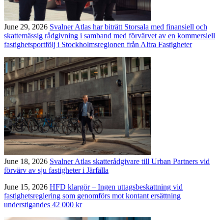
June 29, 2026
Svalner Atlas har biträtt Storsala med finansiell och
skattemässig rådgivning i samband med förvärvet av en kommersiell
fastighetsportfölj i Stockholmsregionen från Altra Fastigheter
June 18, 2026
Svalner Atlas skatterådgivare till Urban Partners vid
förvärv av sju fastigheter i Järfälla
June 15, 2026
HFD klargör – Ingen uttagsbeskattning vid
fastighetsreglering som genomförs mot kontant ersättning
understigandes 42 000 kr