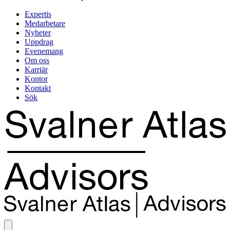
Expertis
Medarbetare
Nyheter
Uppdrag
Evenemang
Om oss
Karriär
Kontor
Kontakt
Sök