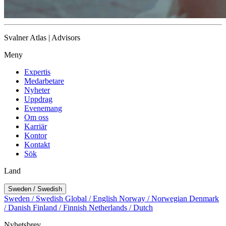
Svalner Atlas | Advisors
Meny
Expertis
Medarbetare
Nyheter
Uppdrag
Evenemang
Om oss
Karriär
Kontor
Kontakt
Sök
Land
Sweden / Swedish
Sweden / Swedish
Global / English
Norway / Norwegian
Denmark
/ Danish
Finland / Finnish
Netherlands / Dutch
Nyhetsbrev