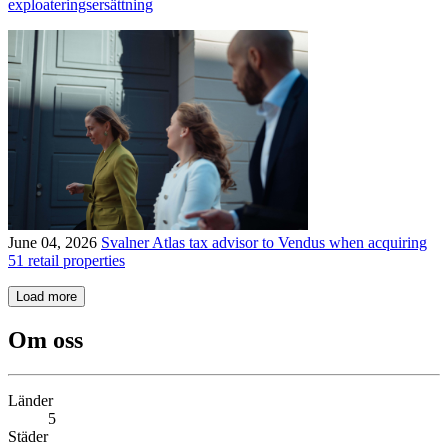
exploateringsersättning
June 04, 2026
Svalner Atlas tax advisor to Vendus when acquiring
51 retail properties
Load more
Om oss
Länder
5
Städer