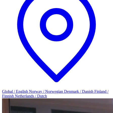
Global / English
Norway / Norwegian
Denmark / Danish
Finland /
Finnish
Netherlands / Dutch