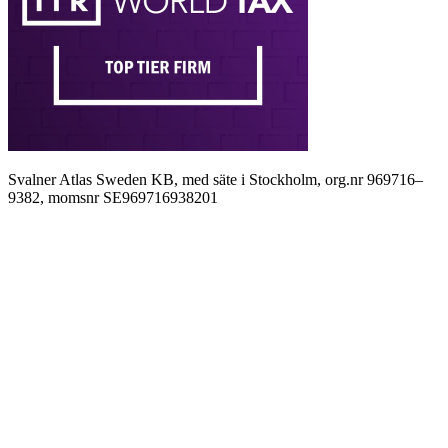
Svalner Atlas Sweden KB, med säte i Stockholm, org.nr 969716–
9382, momsnr SE969716938201