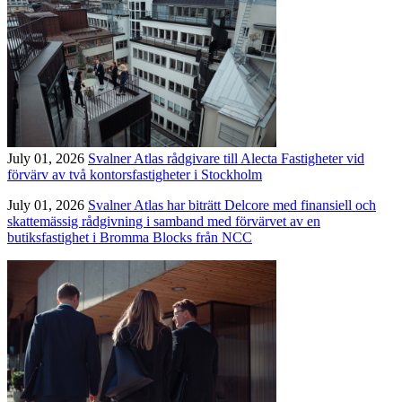
July 01, 2026
Svalner Atlas rådgivare till Alecta Fastigheter vid
förvärv av två kontorsfastigheter i Stockholm
July 01, 2026
Svalner Atlas har biträtt Delcore med finansiell och
skattemässig rådgivning i samband med förvärvet av en
butiksfastighet i Bromma Blocks från NCC