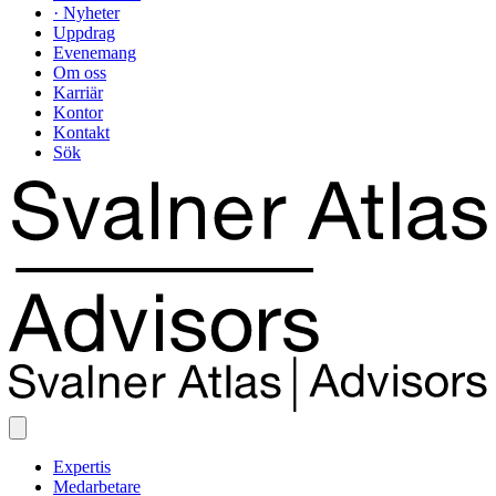
· Nyheter
Uppdrag
Evenemang
Om oss
Karriär
Kontor
Kontakt
Sök
Expertis
Medarbetare