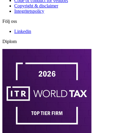
Code of conduct for vendors
Copyright & disclaimer
Integritetspolicy
Följ oss
Linkedin
Diplom