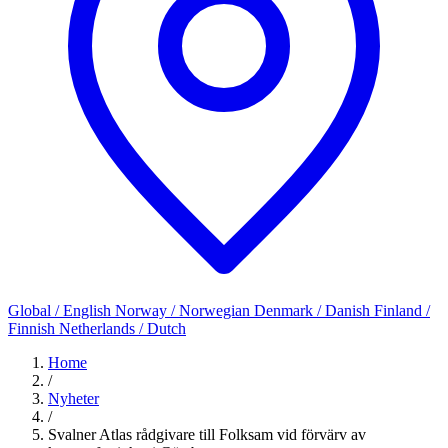
Global / English
Norway / Norwegian
Denmark / Danish
Finland /
Finnish
Netherlands / Dutch
Home
/
Nyheter
/
Svalner Atlas rådgivare till Folksam vid förvärv av