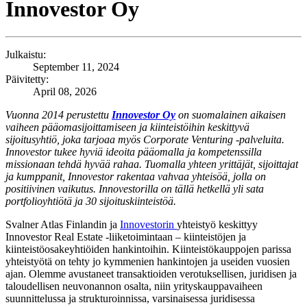
Innovestor Oy
Julkaistu:
September 11, 2024
Päivitetty:
April 08, 2026
Vuonna 2014 perustettu
Innovestor Oy
on suomalainen aikaisen
vaiheen pääomasijoittamiseen ja kiinteistöihin keskittyvä
sijoitusyhtiö, joka tarjoaa myös Corporate Venturing -palveluita.
Innovestor tukee hyviä ideoita pääomalla ja kompetenssilla
missionaan tehdä hyvää rahaa. Tuomalla yhteen yrittäjät, sijoittajat
ja kumppanit, Innovestor rakentaa vahvaa yhteisöä, jolla on
positiivinen vaikutus. Innovestorilla on tällä hetkellä yli sata
portfolioyhtiötä ja 30 sijoituskiinteistöä.
Svalner Atlas Finlandin ja
Innovestorin
yhteistyö keskittyy
Innovestor Real Estate -liiketoimintaan – kiinteistöjen ja
kiinteistöosakeyhtiöiden hankintoihin. Kiinteistökauppojen parissa
yhteistyötä on tehty jo kymmenien hankintojen ja useiden vuosien
ajan. Olemme avustaneet transaktioiden verotuksellisen, juridisen ja
taloudellisen neuvonannon osalta, niin yrityskauppavaiheen
suunnittelussa ja strukturoinnissa, varsinaisessa juridisessa