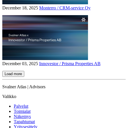
December 18, 2025
Monterro / CRM-service Oy
December 03, 2025
Innovestor / Prisma Properties AB
Load more
Svalner Atlas | Advisors
Valikko
Palvelut
Toimialat
Näkemys
Tapahtumat
Yritysesittely