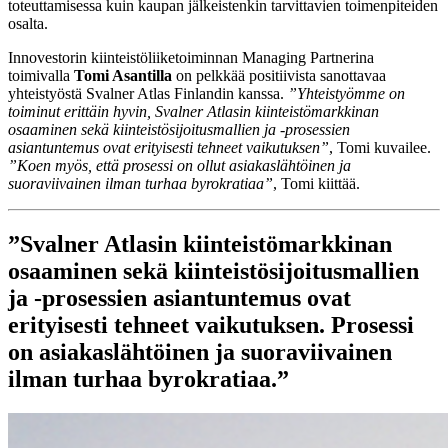
toteuttamisessa kuin kaupan jälkeistenkin tarvittavien toimenpiteiden
osalta.
Innovestorin kiinteistöliiketoiminnan Managing Partnerina
toimivalla
Tomi Asantilla
on pelkkää positiivista sanottavaa
yhteistyöstä Svalner Atlas Finlandin kanssa.
”Yhteistyömme on
toiminut erittäin hyvin, Svalner Atlasin kiinteistömarkkinan
osaaminen sekä kiinteistösijoitusmallien ja -prosessien
asiantuntemus ovat erityisesti tehneet vaikutuksen”
, Tomi kuvailee.
”Koen myös, että prosessi on ollut asiakaslähtöinen ja
suoraviivainen ilman turhaa byrokratiaa”
, Tomi kiittää.
”Svalner Atlasin kiinteistömarkkinan
osaaminen sekä kiinteistösijoitusmallien
ja -prosessien asiantuntemus ovat
erityisesti tehneet vaikutuksen. Prosessi
on asiakaslähtöinen ja suoraviivainen
ilman turhaa byrokratiaa.”