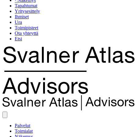
· Näkemys
Tapahtumat
Yritysesittely
Ihmiset
Ura
Toimipisteet
Ota yhteyttä
Etsi
Palvelut
Toimialat
Näkemys