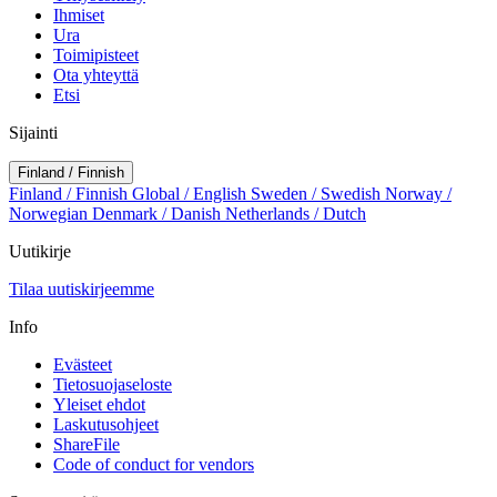
Ihmiset
Ura
Toimipisteet
Ota yhteyttä
Etsi
Sijainti
Finland / Finnish
Finland / Finnish
Global / English
Sweden / Swedish
Norway /
Norwegian
Denmark / Danish
Netherlands / Dutch
Uutikirje
Tilaa uutiskirjeemme
Info
Evästeet
Tietosuojaseloste
Yleiset ehdot
Laskutusohjeet
ShareFile
Code of conduct for vendors