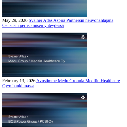
May 29, 2026
Svalner Atlas Aspira Partnersin neuvonantajana
Censusin perustamisen yhteydessä
February 13, 2026
Avustimme Medu Groupia Medifin Healthcare
Oy:n hankinnassa