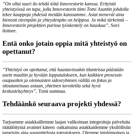
”On ollut suuri ilo tehdä töitä Innovestorin kanssa. Erityistä
yhteistyössä on tapa, jolla Innovestorin tiimi Tomi Asantin johdolla
tekee kauppoja yhdessä meidän kanssamme. Asiat menevät aina
hienosti eteenpäin ja yhteydenpito on helppoa. Ja mikä tärkeintä –
Innovestorin projektien parissa työskentely on hauskaa”
, Suvi
iloitsee.
Entä onko jotain oppia mitä yhteistyö on
opettanut?
”Yhteistyö on opettanut, että haastavissakin tilanteissa päästään
usein maaliin ja hyvään lopputulokseen, kun kaikkien prosessin
osapuolten ja olennaisten sidosryhmien välillä on fokus ja
sitoutuneisuus asiaan, yhteinen tavoitetila sekä hyvä
keskusteluyhteys”
, Tomi summaa.
Tehdäänkö seuraava projekti yhdessä?
Tarjoamme asiakkaillemme laajan valikoiman integroituja palveluita
räätälöityinä avaimet käteen -ratkaisuina asiakkaidemme yksilöllisiin
tarpeisiin aina suunnittelusta toteutukseen. Olemme intohimoinen ja