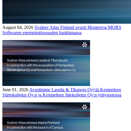
August 04, 2026
Svalner Atlas Finland avusti Monterroa MORS
Softwaren enemmistöosuuden hankinnassa
June 01, 2026
Avustimme Lassila & Tikanoja Oyj:tä Kempeleen
Siirtokuljetus Oy:n ja Kempeleen Jätekuljetus Oy:n yritysostossa