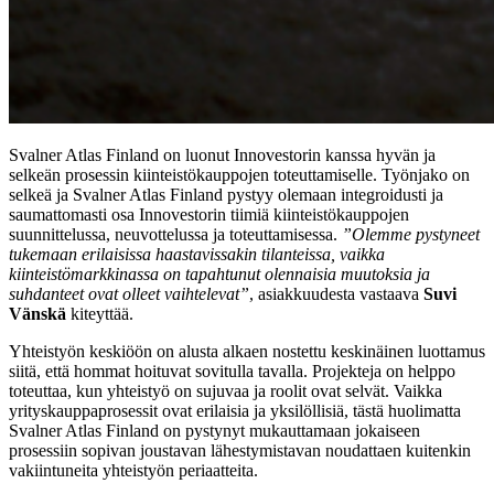
Svalner Atlas Finland on luonut Innovestorin kanssa hyvän ja
selkeän prosessin kiinteistökauppojen toteuttamiselle. Työnjako on
selkeä ja Svalner Atlas Finland pystyy olemaan integroidusti ja
saumattomasti osa Innovestorin tiimiä kiinteistökauppojen
suunnittelussa, neuvottelussa ja toteuttamisessa.
”Olemme pystyneet
tukemaan erilaisissa haastavissakin tilanteissa, vaikka
kiinteistömarkkinassa on tapahtunut olennaisia muutoksia ja
suhdanteet ovat olleet vaihtelevat”
, asiakkuudesta vastaava
Suvi
Vänskä
kiteyttää.
Yhteistyön keskiöön on alusta alkaen nostettu keskinäinen luottamus
siitä, että hommat hoituvat sovitulla tavalla. Projekteja on helppo
toteuttaa, kun yhteistyö on sujuvaa ja roolit ovat selvät. Vaikka
yrityskauppaprosessit ovat erilaisia ja yksilöllisiä, tästä huolimatta
Svalner Atlas Finland on pystynyt mukauttamaan jokaiseen
prosessiin sopivan joustavan lähestymistavan noudattaen kuitenkin
vakiintuneita yhteistyön periaatteita.