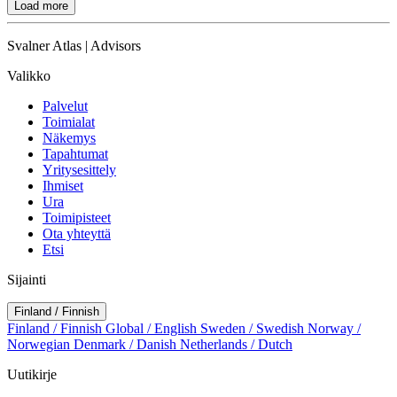
Load more
Svalner Atlas | Advisors
Valikko
Palvelut
Toimialat
Näkemys
Tapahtumat
Yritysesittely
Ihmiset
Ura
Toimipisteet
Ota yhteyttä
Etsi
Sijainti
Finland / Finnish
Finland / Finnish
Global / English
Sweden / Swedish
Norway /
Norwegian
Denmark / Danish
Netherlands / Dutch
Uutikirje