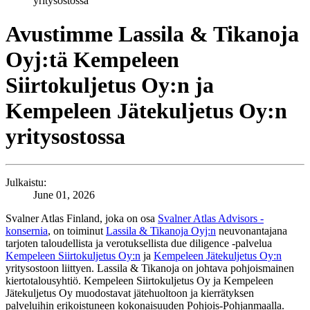
yritysostossa
Avustimme Lassila & Tikanoja
Oyj:tä Kempeleen
Siirtokuljetus Oy:n ja
Kempeleen Jätekuljetus Oy:n
yritysostossa
Julkaistu:
June 01, 2026
Svalner Atlas Finland, joka on osa
Svalner Atlas Advisors -
konsernia
, on toiminut
Lassila & Tikanoja Oyj:n
neuvonantajana
tarjoten taloudellista ja verotuksellista due diligence -palvelua
Kempeleen Siirtokuljetus Oy:n
ja
Kempeleen Jätekuljetus Oy:n
yritysostoon liittyen. Lassila & Tikanoja on johtava pohjoismainen
kiertotalousyhtiö. Kempeleen Siirtokuljetus Oy ja Kempeleen
Jätekuljetus Oy muodostavat jätehuoltoon ja kierrätyksen
palveluihin erikoistuneen kokonaisuuden Pohjois-Pohjanmaalla.