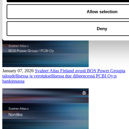
February 13, 2026
Avustimme Medu Groupia Medifin Healthcare
Allow selection
Oy:n hankinnassa
Deny
January 07, 2026
Svalner Atlas Finland avusti BOS Power Groupia
taloudellisessa ja verotuksellisessa due diligencessä PCBI Oy:n
hankinnassa