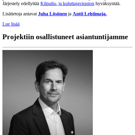
Järjestely edellyttää
Kilpailu- ja kuluttajaviraston
hyväksyntää.
Lisätietoja antavat
Juha Lösönen
ja
Antti Lehtimaja.
Lue lisää
Projektiin osallistuneet asiantuntijamme