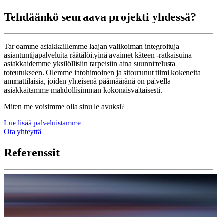
Tehdäänkö seuraava projekti yhdessä?
Tarjoamme asiakkaillemme laajan valikoiman integroituja
asiantuntijapalveluita räätälöityinä avaimet käteen -ratkaisuina
asiakkaidemme yksilöllisiin tarpeisiin aina suunnittelusta
toteutukseen. Olemme intohimoinen ja sitoutunut tiimi kokeneita
ammattilaisia, joiden yhteisenä päämääränä on palvella
asiakkaitamme mahdollisimman kokonaisvaltaisesti.
Miten me voisimme olla sinulle avuksi?
Lue lisää palveluistamme
Ota yhteyttä
Referenssit