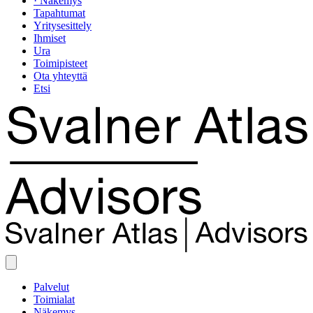
· Näkemys
Tapahtumat
Yritysesittely
Ihmiset
Ura
Toimipisteet
Ota yhteyttä
Etsi
Palvelut
Toimialat
Näkemys