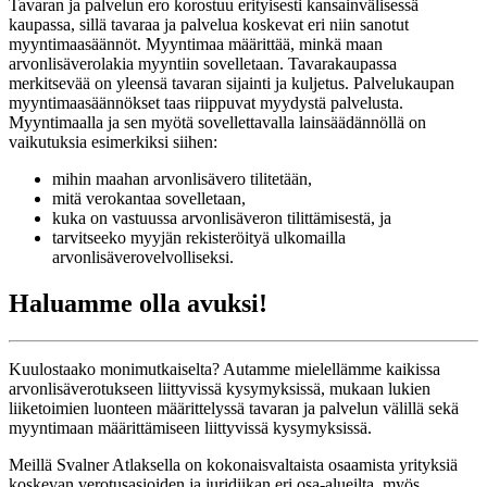
Tavaran ja palvelun ero korostuu erityisesti kansainvälisessä
kaupassa, sillä tavaraa ja palvelua koskevat eri niin sanotut
myyntimaasäännöt. Myyntimaa määrittää, minkä maan
arvonlisäverolakia myyntiin sovelletaan. Tavarakaupassa
merkitsevää on yleensä tavaran sijainti ja kuljetus. Palvelukaupan
myyntimaasäännökset taas riippuvat myydystä palvelusta.
Myyntimaalla ja sen myötä sovellettavalla lainsäädännöllä on
vaikutuksia esimerkiksi siihen:
mihin maahan arvonlisävero tilitetään,
mitä verokantaa sovelletaan,
kuka on vastuussa arvonlisäveron tilittämisestä, ja
tarvitseeko myyjän rekisteröityä ulkomailla
arvonlisäverovelvolliseksi.
Haluamme olla avuksi!
Kuulostaako monimutkaiselta? Autamme mielellämme kaikissa
arvonlisäverotukseen liittyvissä kysymyksissä, mukaan lukien
liiketoimien luonteen määrittelyssä tavaran ja palvelun välillä sekä
myyntimaan määrittämiseen liittyvissä kysymyksissä.
Meillä Svalner Atlaksella on kokonaisvaltaista osaamista yrityksiä
koskevan verotusasioiden ja juridiikan eri osa-alueilta, myös