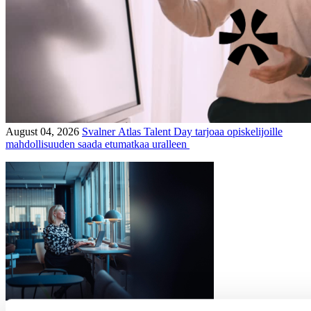
August 04, 2026
Svalner Atlas Talent Day tarjoaa opiskelijoille
mahdollisuuden saada etumatkaa uralleen
July 16, 2026
Yritysjärjestelyt: mitä uutta lainvalmistelussa ja