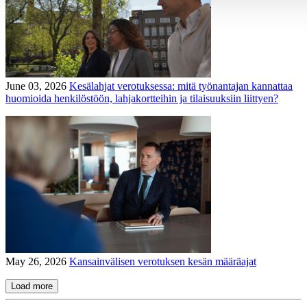
June 03, 2026
Kesälahjat verotuksessa: mitä työnantajan kannattaa
huomioida henkilöstöön, lahjakortteihin ja tilaisuuksiin liittyen?
May 26, 2026
Kansainvälisen verotuksen kesän määräajat
Load more