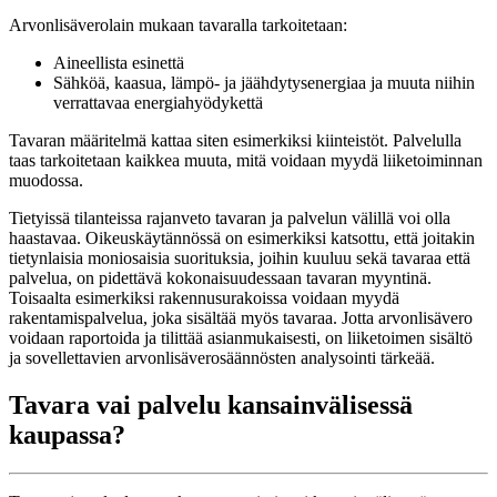
Arvonlisäverolain mukaan tavaralla tarkoitetaan:
Aineellista esinettä
Sähköä, kaasua, lämpö- ja jäähdytysenergiaa ja muuta niihin
verrattavaa energiahyödykettä
Tavaran määritelmä kattaa siten esimerkiksi kiinteistöt. Palvelulla
taas tarkoitetaan kaikkea muuta, mitä voidaan myydä liiketoiminnan
muodossa.
Tietyissä tilanteissa rajanveto tavaran ja palvelun välillä voi olla
haastavaa. Oikeuskäytännössä on esimerkiksi katsottu, että joitakin
tietynlaisia moniosaisia suorituksia, joihin kuuluu sekä tavaraa että
palvelua, on pidettävä kokonaisuudessaan tavaran myyntinä.
Toisaalta esimerkiksi rakennusurakoissa voidaan myydä
rakentamispalvelua, joka sisältää myös tavaraa. Jotta arvonlisävero
voidaan raportoida ja tilittää asianmukaisesti, on liiketoimen sisältö
ja sovellettavien arvonlisäverosäännösten analysointi tärkeää.
Tavara vai palvelu kansainvälisessä
kaupassa?