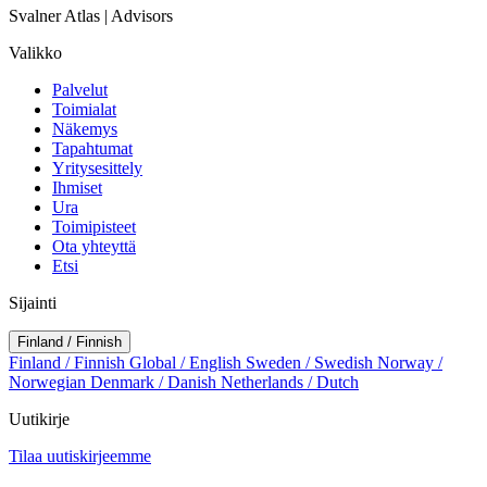
Svalner Atlas | Advisors
Valikko
Palvelut
Toimialat
Näkemys
Tapahtumat
Yritysesittely
Ihmiset
Ura
Toimipisteet
Ota yhteyttä
Etsi
Sijainti
Finland / Finnish
Finland / Finnish
Global / English
Sweden / Swedish
Norway /
Norwegian
Denmark / Danish
Netherlands / Dutch
Uutikirje
Tilaa uutiskirjeemme