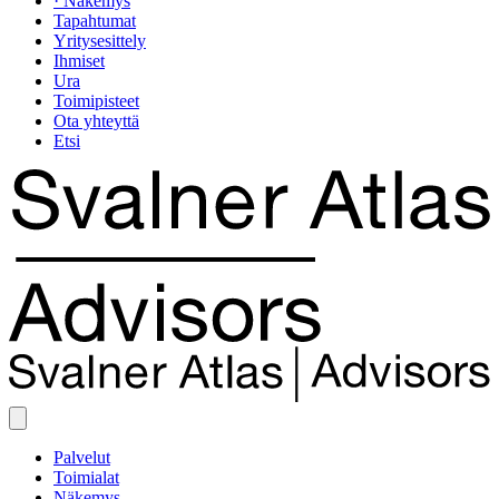
· Näkemys
Tapahtumat
Yritysesittely
Ihmiset
Ura
Toimipisteet
Ota yhteyttä
Etsi
Palvelut
Toimialat
Näkemys