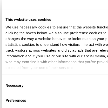
oikeuskäytännössä?
This website uses cookies
We use necessary cookies to ensure that the website functio
clicking the boxes below, we also use preference cookies to
changes the way a website behaves or looks such as your p
statistics cookies to understand how visitors interact with w
track visitors across websites and display ads that are rele
information about your use of our site with our social media, 
July 14, 2026
Yrityksen käyvän arvon määrittäminen – mitä KHO:n
who may combine it with other information that you’ve provid
tuoreet ratkaisut tarkoittavat käytännössä?
collected from your use of their services.
You can at any time change or withdraw your consent, by clic
Consent
bottom of the webpage.
Necessary
Selection
Preferences