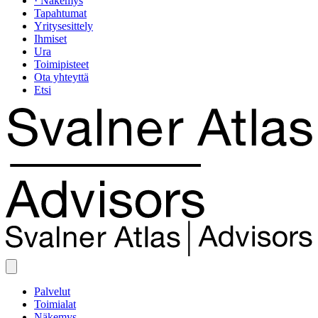
· Näkemys
Tapahtumat
Yritysesittely
Ihmiset
Ura
Toimipisteet
Ota yhteyttä
Etsi
Palvelut
Toimialat
Näkemys