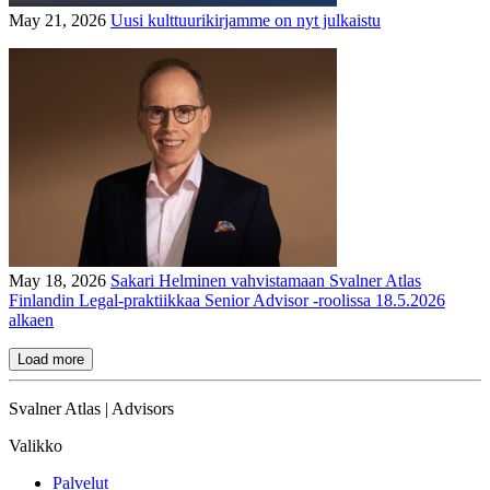
May 21, 2026
Uusi kulttuurikirjamme on nyt julkaistu
May 18, 2026
Sakari Helminen vahvistamaan Svalner Atlas
Finlandin Legal-praktiikkaa Senior Advisor -roolissa 18.5.2026
alkaen
Load more
Svalner Atlas | Advisors
Valikko
Palvelut