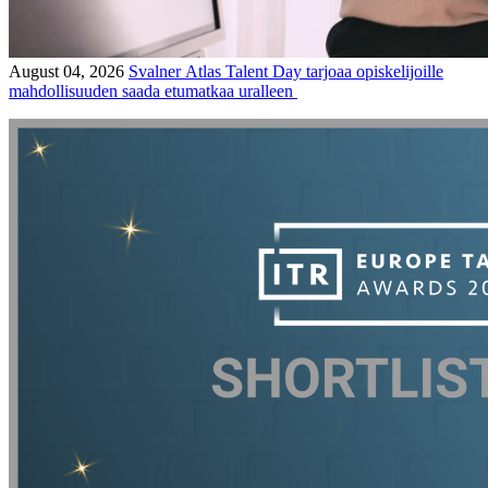
August 04, 2026
Svalner Atlas Talent Day tarjoaa opiskelijoille
mahdollisuuden saada etumatkaa uralleen