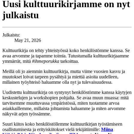
Uusi kulttuurikirjamme on nyt
julkaistu
Julkaistu:
May 21, 2026
Kulttuurikirja on tehty yhteistyössä koko henkilöstömme kanssa. Se
avaa arvomme ja tapamme toimia. Tutustumalla kulttuurikirjaamme
ymmärrät, mitä
#ihmeporukka
tarkoittaa.
Meillä oli jo aiemmin kulttuurikirja, mutta viime vuosien kasvu ja
muutokset loivat tarpeen pysähtyä ja miettiä asioita uudelleen,
millainen työyhteisö haluamme olla nyt ja tulevaisuudessa.
Uudistettu kulttuurikirja on syntynyt henkilöstömme kanssa käytyjen
keskustelujen ja workshopien pohjalta. Se avaa muun muassa: mitä
tarvitsemme muuttuvassa ympäristössä, miten tuotamme arvoa
asiakkaillemme, millaista johtamista haluamme ja miten arvomme
näkyvät arjen työssämme.
Suuri kiitos koko henkilöstöllemme kulttuurikirjan työstämiseen
osallistumisesta ja erityiskiitokset vielä tekijätiimille:
Miina