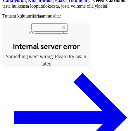
Vähäjylkkä
,
Nita Junnila
,
Saara Tikkanen
ja
Veera Vaarnamo
tästä huikeasta lopputuloksesta, josta voimme olla ylpeitä!
Tutustu kulttuurikirjaamme alta: