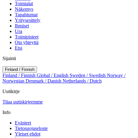
Toimialat
Näkemys
Tapahtumat
Yritysesittely
Ihmiset
Ura
Toimipisteet
Ota yhteyttä
Etsi
Sijainti
Finland / Finnish
Finland / Finnish
Global / English
Sweden / Swedish
Norway /
Norwegian
Denmark / Danish
Netherlands / Dutch
Uutikirje
Tilaa uutiskirjeemme
Info
Evästeet
Tietosuojaseloste
Yleiset ehdot