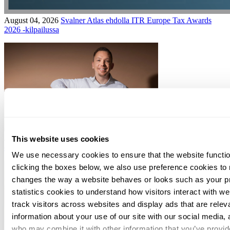
August 04, 2026
Svalner Atlas ehdolla ITR Europe Tax Awards
2026 -kilpailussa
July 03, 2026
Osana suurempaa kokonaisuutta, mutta silti rohkeasti
This website uses cookies
omanlaisemme
We use necessary cookies to ensure that the website functio
clicking the boxes below, we also use preference cookies to
changes the way a website behaves or looks such as your p
statistics cookies to understand how visitors interact with w
track visitors across websites and display ads that are rele
information about your use of our site with our social media, 
who may combine it with other information that you’ve provid