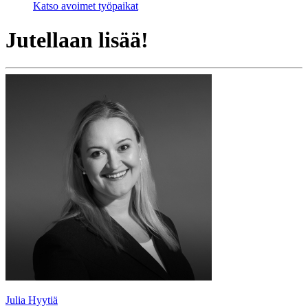
Katso avoimet työpaikat
Jutellaan lisää!
Julia Hyytiä