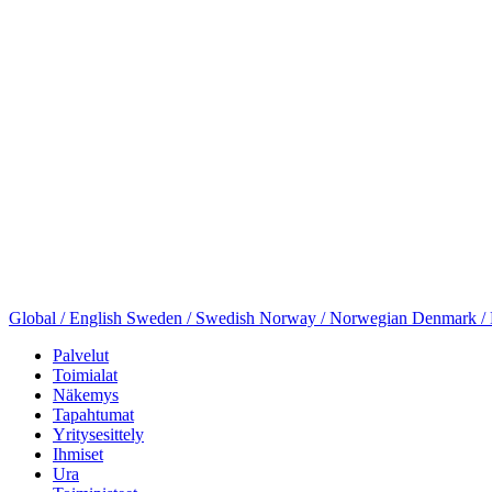
Global / English
Sweden / Swedish
Norway / Norwegian
Denmark /
Palvelut
Toimialat
Näkemys
Tapahtumat
Yritysesittely
Ihmiset
Ura