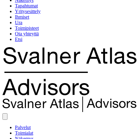
Näkemys
Tapahtumat
Yritysesittely
Ihmiset
Ura
Toimipisteet
Ota yhteyttä
Etsi
Palvelut
Toimialat
Näkemys