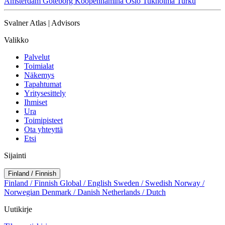
Amsterdam
Göteborg
Kööpenhamina
Oslo
Tukholma
Turku
Svalner Atlas | Advisors
Valikko
Palvelut
Toimialat
Näkemys
Tapahtumat
Yritysesittely
Ihmiset
Ura
Toimipisteet
Ota yhteyttä
Etsi
Sijainti
Finland / Finnish
Finland / Finnish
Global / English
Sweden / Swedish
Norway /
Norwegian
Denmark / Danish
Netherlands / Dutch
Uutikirje