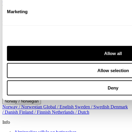
Marketing
Svalner Atlas | Advisors
Meny
Tjenester
Bransjer
Menneskene
Nyheter
Allow all
Om oss
Karriere
Arrangement
Kontorer
Allow selection
Kontakt
Søk
Deny
Location
Norway / Norwegian
Norway / Norwegian
Global / English
Sweden / Swedish
Denmark
/ Danish
Finland / Finnish
Netherlands / Dutch
Info