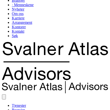
Bransjer
· Menneskene
Nyheter
Om oss
Karriere
Arrangement
Kontorer
Kontakt
Søk
Tjenester
Bransjer