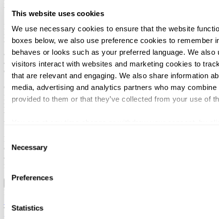
finansiell due diligence, verdivurdering og strategiske
beslutningsprosesser.
This website uses cookies
Han bistår private equity-selskaper, konsern og gründere i både
We use necessary cookies to ensure that the website function
nasjonale og grensekryssende transaksjoner, med solid erfaring fra
boxes below, we also use preference cookies to remember in
både kjøps- og salgsprosesser. Arbeidet hans omfatter typisk
behaves or looks such as your preferred language. We also 
analyser av resultatskvalitet (quality of earnings), vurdering av
arbeidskapital, transaksjonsstrukturering, verdivurderingsspørsmål
visitors interact with websites and marketing cookies to trac
og rådgivning knyttet til aksjekjøpsavtaler (SPA).
that are relevant and engaging. We also share information abo
media, advertising and analytics partners who may combine it
Christian er kjent for å kombinere sterke analytiske evner med en
pragmatisk og kommersiell tilnærming. Med erfaring fra både
provided to them or that they’ve collected from your use of th
rådgivning og operative finansroller, er han opptatt av å levere
tydelig innsikt og praktiske anbefalinger i komplekse
You can at any time change or withdraw your consent, by clic
transaksjonsmiljøer.
webpage.
Consent
Han har en praktisk og samarbeidende arbeidsform i alle oppdrag,
Necessary
og legger stor vekt på å bygge langsiktige kunderelasjoner. Christian
Selection
arbeider på tvers av en rekke bransjer, med hovedvekt på det norske
markedet.
Preferences
Tjenesteområder
Utdanning
Financial due diligence
Strategi og prosjektstøtte
Statistics
Transaksjon og strategi
Verdivurdering