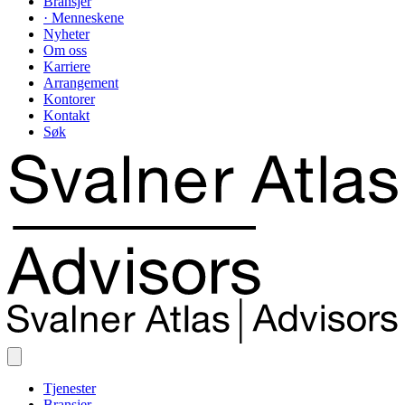
Bransjer
· Menneskene
Nyheter
Om oss
Karriere
Arrangement
Kontorer
Kontakt
Søk
Tjenester
Bransjer