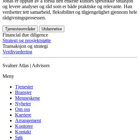
Jonas er opptatt av å forstå den enkelte kundes spesifikke situasjon
og levere analyser og råd som er både praktiske og relevante. Han
verdsetter tett samarbeid, fleksibilitet og tilgjengelighet gjennom hele
rådgivningsprosessen.
Tjenesteområder
Utdannelse
Financial due diligence
Strategi og prosjektstøtte
Transaksjon og strategi
Verdivurdering
Svalner Atlas | Advisors
Meny
Tjenester
Bransjer
Menneskene
Nyheter
Om oss
Karriere
Arrangement
Kontorer
Kontakt
Søk