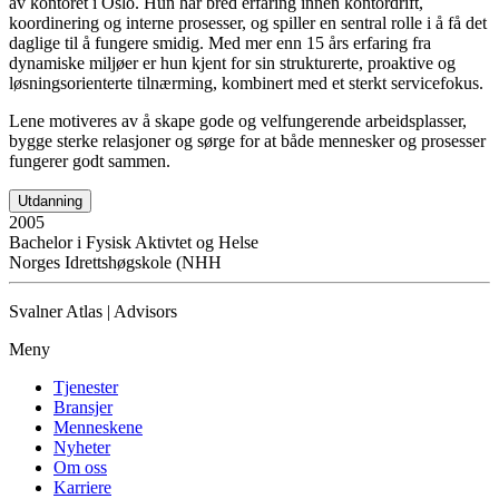
av kontoret i Oslo. Hun har bred erfaring innen kontordrift,
koordinering og interne prosesser, og spiller en sentral rolle i å få det
daglige til å fungere smidig. Med mer enn 15 års erfaring fra
dynamiske miljøer er hun kjent for sin strukturerte, proaktive og
løsningsorienterte tilnærming, kombinert med et sterkt servicefokus.
Lene motiveres av å skape gode og velfungerende arbeidsplasser,
bygge sterke relasjoner og sørge for at både mennesker og prosesser
fungerer godt sammen.
Utdanning
2005
Bachelor i Fysisk Aktivtet og Helse
Norges Idrettshøgskole (NHH
Svalner Atlas | Advisors
Meny
Tjenester
Bransjer
Menneskene
Nyheter
Om oss
Karriere