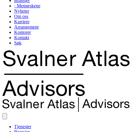
Bransjer
· Menneskene
Nyheter
Om oss
Karriere
Arrangement
Kontorer
Kontakt
Søk
Tjenester
Bransjer