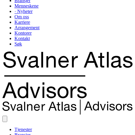
Bransjer
Menneskene
· Nyheter
Om oss
Karriere
Arrangement
Kontorer
Kontakt
Søk
Tjenester
Bransjer