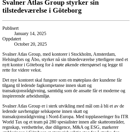
Svalner Atlas Group styrker sin
tilstedeværelse i Göteborg
Publisert
January 14, 2025
Oppdatert
October 20, 2025
Svalner Atlas Group, med kontorer i Stockholm, Amsterdam,
Helsingfors og Åbo, styrker nå sin tilstedeværelse ytterligere med et
nytt kontor i Göteborg for å møte økende etterspørsel og legge til
rette for videre vekst.
Det nye kontoret skal fungere som en møteplass der kundene får
tilgang til ledende fagkompetanse innen skatt og
transaksjonsrådgivning, samtidig som de ansatte får et moderne og
inspirerende arbeidsmiljø.
Svalner Atlas Group er i sterk utvikling med mål om å bli et av de
ledende uavhengige selskapene innen skatt og
transaksjonsrådgivning i Nord-Europa. Med topplasseringer fra ITR
World Tax og et team på 280 spesialister innen alle skatteområder,
regnskap, verdsettelse, due diligence, M&A og ESG, markerer