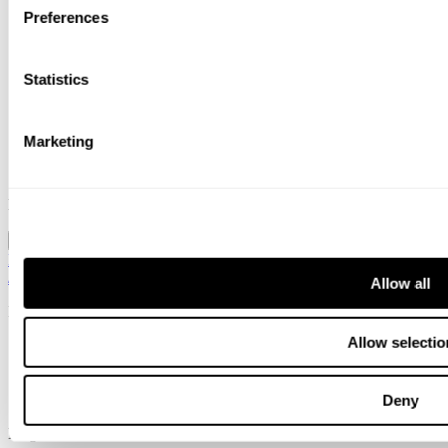
Tjenester
Preferences
Bransjer
Menneskene
Nyheter
Statistics
Om oss
Karriere
Arrangement
Kontorer
Marketing
Kontakt
Søk
Location
Norway / Norwegian
Norway / Norwegian
Global / English
Sweden / Swedish
Denmark
/ Danish
Finland / Finnish
Netherlands / Dutch
Allow all
Info
Allow selectio
Alminnelige vilkår og betingelser
Cookies
Code of conduct for vendors
Personvernerklæring
Deny
Følg oss