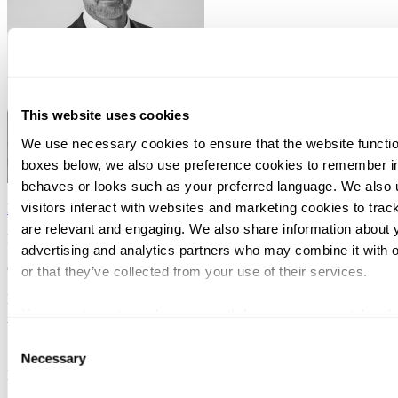
This website uses cookies
We use necessary cookies to ensure that the website function
boxes below, we also use preference cookies to remember in
behaves or looks such as your preferred language. We also 
visitors interact with websites and marketing cookies to trac
David Wastå
are relevant and engaging. We also share information about y
Partner
advertising and analytics partners who may combine it with o
Göteborg
or that they’ve collected from your use of their services.
No results found.
You can at any time change or withdraw your consent, by clic
webpage.
Consent
Svalner Atlas | Advisors
Necessary
Selection
Meny