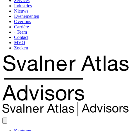
Services
Industries
Nieuws
Evenementen
Over ons
Carrière
· Team
Contact
MVO
Zoeken
Kantoren