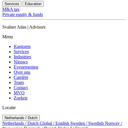
Services
Education
M&A tax
Private equity & funds
Svalner Atlas | Advisors
Menu
Kantoren
Services
Industries
Nieuws
Evenementen
Over ons
Carrière
Team
Contact
MVO
Zoeken
Locatie
Netherlands / Dutch
Netherlands / Dutch
Global / English
Sweden / Swedish
Norway /