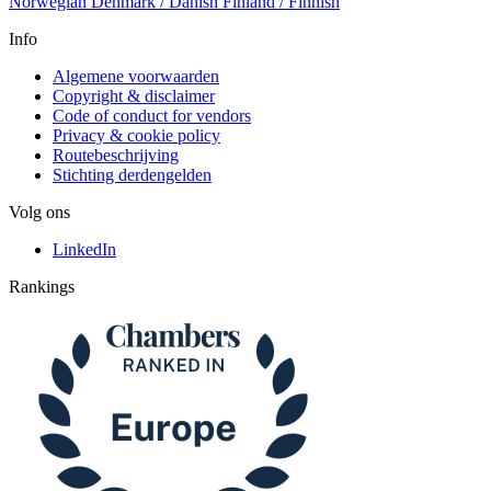
Norwegian
Denmark / Danish
Finland / Finnish
Info
Algemene voorwaarden
Copyright & disclaimer
Code of conduct for vendors
Privacy & cookie policy
Routebeschrijving
Stichting derdengelden
Volg ons
LinkedIn
Rankings