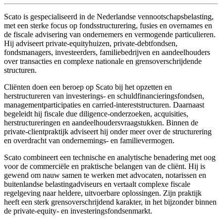
Scato is gespecialiseerd in de Nederlandse vennootschapsbelasting,
met een sterke focus op fondsstructurering, fusies en overnames en
de fiscale advisering van ondernemers en vermogende particulieren.
Hij adviseert private-equityhuizen, private-debtfondsen,
fondsmanagers, investeerders, familiebedrijven en aandeelhouders
over transacties en complexe nationale en grensoverschrijdende
structuren.
Cliënten doen een beroep op Scato bij het opzetten en
herstructureren van investerings- en schuldfinancieringsfondsen,
managementparticipaties en carried-intereststructuren. Daarnaast
begeleidt hij fiscale due diligence-onderzoeken, acquisities,
herstructureringen en aandeelhoudersvraagstukken. Binnen de
private-clientpraktijk adviseert hij onder meer over de structurering
en overdracht van ondernemings- en familievermogen.
Scato combineert een technische en analytische benadering met oog
voor de commerciële en praktische belangen van de cliënt. Hij is
gewend om nauw samen te werken met advocaten, notarissen en
buitenlandse belastingadviseurs en vertaalt complexe fiscale
regelgeving naar heldere, uitvoerbare oplossingen. Zijn praktijk
heeft een sterk grensoverschrijdend karakter, in het bijzonder binnen
de private-equity- en investeringsfondsenmarkt.