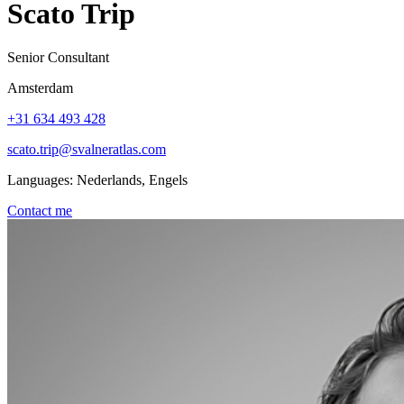
Scato Trip
Senior Consultant
Amsterdam
+31 634 493 428
scato.trip@svalneratlas.com
Languages:
Nederlands, Engels
Contact me