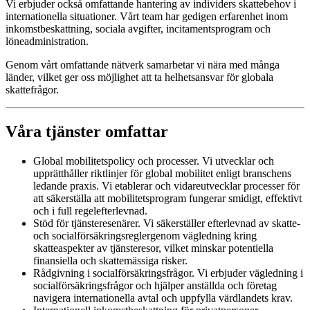
Vi erbjuder också omfattande hantering av individers skattebehov i
internationella situationer. Vårt team har gedigen erfarenhet inom
inkomstbeskattning, sociala avgifter, incitamentsprogram och
löneadministration.
Genom vårt omfattande nätverk samarbetar vi nära med många
länder, vilket ger oss möjlighet att ta helhetsansvar för globala
skattefrågor.
Våra tjänster omfattar
Global mobilitetspolicy och processer. Vi utvecklar och
upprätthåller riktlinjer för global mobilitet enligt branschens
ledande praxis. Vi etablerar och vidareutvecklar processer för
att säkerställa att mobilitetsprogram fungerar smidigt, effektivt
och i full regelefterlevnad.
Stöd för tjänsteresenärer. Vi säkerställer efterlevnad av skatte-
och socialförsäkringsreglergenom vägledning kring
skatteaspekter av tjänsteresor, vilket minskar potentiella
finansiella och skattemässiga risker.
Rådgivning i socialförsäkringsfrågor. Vi erbjuder vägledning i
socialförsäkringsfrågor och hjälper anställda och företag
navigera internationella avtal och uppfylla värdlandets krav.