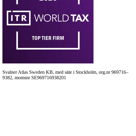
Svalner Atlas Sweden KB, med säte i Stockholm, org.nr 969716–
9382, momsnr SE969716938201