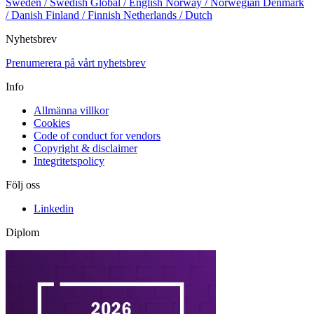
Sweden / Swedish
Global / English
Norway / Norwegian
Denmark
/ Danish
Finland / Finnish
Netherlands / Dutch
Nyhetsbrev
Prenumerera på vårt nyhetsbrev
Info
Allmänna villkor
Cookies
Code of conduct for vendors
Copyright & disclaimer
Integritetspolicy
Följ oss
Linkedin
Diplom