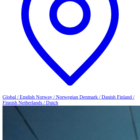
Global / English
Norway / Norwegian
Denmark / Danish
Finland /
Finnish
Netherlands / Dutch