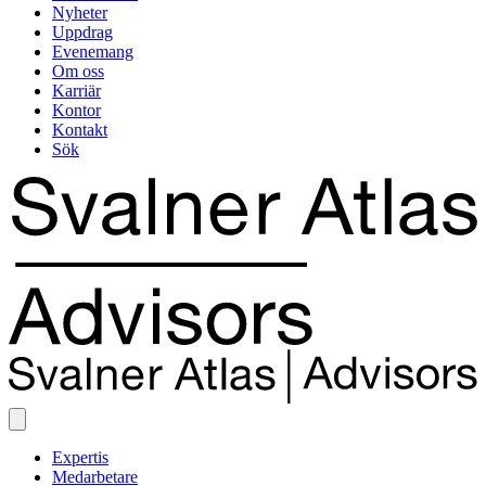
Nyheter
Uppdrag
Evenemang
Om oss
Karriär
Kontor
Kontakt
Sök
Expertis
Medarbetare