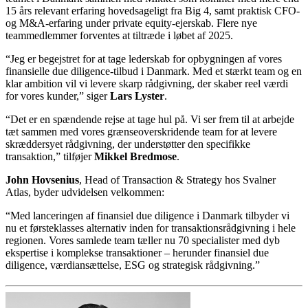
15 års relevant erfaring hovedsageligt fra Big 4, samt praktisk CFO-
og M&A-erfaring under private equity-ejerskab. Flere nye
teammedlemmer forventes at tiltræde i løbet af 2025.
“Jeg er begejstret for at tage lederskab for opbygningen af vores
finansielle due diligence-tilbud i Danmark. Med et stærkt team og en
klar ambition vil vi levere skarp rådgivning, der skaber reel værdi
for vores kunder,” siger
Lars Lyster
.
“Det er en spændende rejse at tage hul på. Vi ser frem til at arbejde
tæt sammen med vores grænseoverskridende team for at levere
skræddersyet rådgivning, der understøtter den specifikke
transaktion,” tilføjer
Mikkel Bredmose
.
John Hovsenius
, Head of Transaction & Strategy hos Svalner
Atlas, byder udvidelsen velkommen:
“Med lanceringen af finansiel due diligence i Danmark tilbyder vi
nu et førsteklasses alternativ inden for transaktionsrådgivning i hele
regionen. Vores samlede team tæller nu 70 specialister med dyb
ekspertise i komplekse transaktioner – herunder finansiel due
diligence, værdiansættelse, ESG og strategisk rådgivning.”