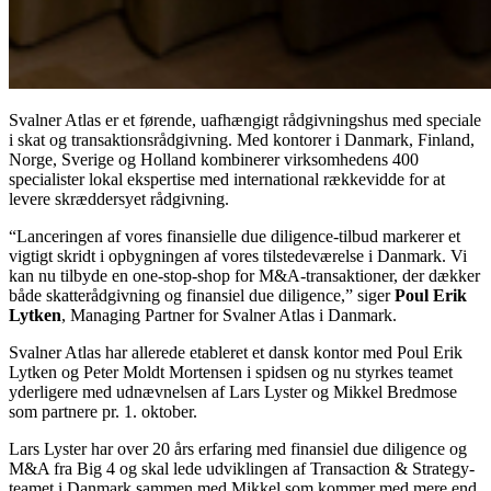
Svalner Atlas er et førende, uafhængigt rådgivningshus med speciale
i skat og transaktionsrådgivning. Med kontorer i Danmark, Finland,
Norge, Sverige og Holland kombinerer virksomhedens 400
specialister lokal ekspertise med international rækkevidde for at
levere skræddersyet rådgivning.
“Lanceringen af vores finansielle due diligence-tilbud markerer et
vigtigt skridt i opbygningen af vores tilstedeværelse i Danmark. Vi
kan nu tilbyde en one-stop-shop for M&A-transaktioner, der dækker
både skatterådgivning og finansiel due diligence,” siger
Poul Erik
Lytken
, Managing Partner for Svalner Atlas i Danmark.
Svalner Atlas har allerede etableret et dansk kontor med Poul Erik
Lytken og Peter Moldt Mortensen i spidsen og nu styrkes teamet
yderligere med udnævnelsen af Lars Lyster og Mikkel Bredmose
som partnere pr. 1. oktober.
Lars Lyster har over 20 års erfaring med finansiel due diligence og
M&A fra Big 4 og skal lede udviklingen af Transaction & Strategy-
teamet i Danmark sammen med Mikkel som kommer med mere end