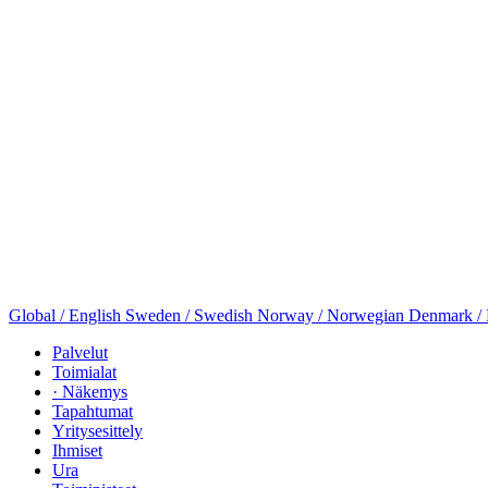
Global / English
Sweden / Swedish
Norway / Norwegian
Denmark /
Palvelut
Toimialat
· Näkemys
Tapahtumat
Yritysesittely
Ihmiset
Ura