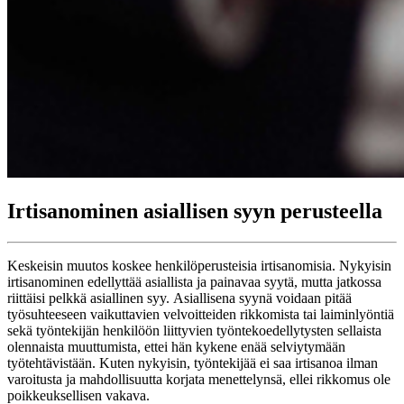
Irtisanominen asiallisen syyn perusteella
Keskeisin muutos koskee henkilöperusteisia irtisanomisia. Nykyisin
irtisanominen edellyttää asiallista ja painavaa syytä, mutta jatkossa
riittäisi pelkkä asiallinen syy. Asiallisena syynä voidaan pitää
työsuhteeseen vaikuttavien velvoitteiden rikkomista tai laiminlyöntiä
sekä työntekijän henkilöön liittyvien työntekoedellytysten sellaista
olennaista muuttumista, ettei hän kykene enää selviytymään
työtehtävistään. Kuten nykyisin, työntekijää ei saa irtisanoa ilman
varoitusta ja mahdollisuutta korjata menettelynsä, ellei rikkomus ole
poikkeuksellisen vakava.