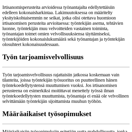
Irtisanomisperusteita arvioidessa työnantajalta edellytettäisiin
edelleen kokonaisharkintaa. Lakimuutoksessa on määritelty
yksityiskohtaisemmin ne seikat, jotka olisi otettava huomioon
irtisanomisen perusteita arvioitaessa: työntekijän asema, tehtävien
luonne, työntekijän muu velvoitteiden vastainen toiminta,
työnantajan toimet omien velvollisuuksiensa täyttämiseksi,
työntekijöiden kokonaislukumäärä sekä työnantajan ja työntekijän
olosuhteet kokonaisuudessaan.
Työn tarjoamisvelvollisuus
Työn tarjoamisvelvollisuus rajattaisiin jatkossa koskemaan vain
tilanteita, joissa työntekijän työsuoritus on puutteellinen hänen
työntekoedellytystensä muuttumisen vuoksi. Jos irtisanomisen
perusteena on esimerkiksi moitittavat menettely työssä ilman
työntekoedellytysten muuttumista, työnantaja ei enää ole velvollinen
selvittämään työntekijän sijoittamista muuhun työhön.
Määräaikaiset työsopimukset
Määräaikaisiin työsopimuksiin esitetään uutta mahdollisuutta, jonka