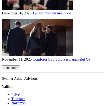
December 16, 2025
Työsopimuslain muutokset
November 11, 2025
Comforta Oy / SOL Pesulapalvelut Oy
Load more
Svalner Atlas | Advisors
Valikko
Palvelut
Toimialat
Näkemys