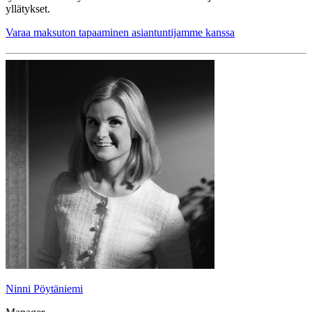
yllätykset.
Varaa maksuton tapaaminen asiantuntijamme kanssa
Ninni Pöytäniemi