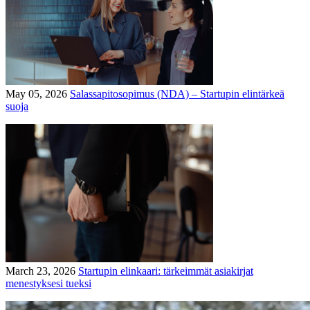
May 05, 2026
Salassapitosopimus (NDA) – Startupin elintärkeä
suoja
March 23, 2026
Startupin elinkaari: tärkeimmät asiakirjat
menestyksesi tueksi