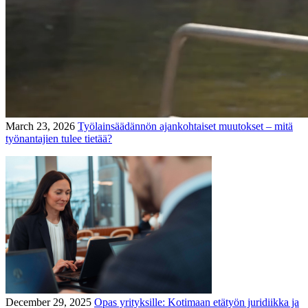
March 23, 2026
Työlainsäädännön ajankohtaiset muutokset – mitä
työnantajien tulee tietää?
December 29, 2025
Opas yrityksille: Kotimaan etätyön juridiikka ja