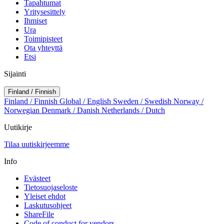
Tapahtumat
Yritysesittely
Ihmiset
Ura
Toimipisteet
Ota yhteyttä
Etsi
Sijainti
Finland / Finnish
Finland / Finnish
Global / English
Sweden / Swedish
Norway /
Norwegian
Denmark / Danish
Netherlands / Dutch
Uutikirje
Tilaa uutiskirjeemme
Info
Evästeet
Tietosuojaseloste
Yleiset ehdot
Laskutusohjeet
ShareFile
Code of conduct for vendors