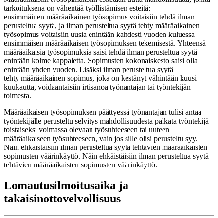
tarkoituksena on vähentää työllistämisen esteitä:
ensimmäinen määräaikainen työsopimus voitaisiin tehdä ilman
perusteltua syytä, ja ilman perusteltua syytä tehty määräaikainen
työsopimus voitaisiin uusia enintään kahdesti vuoden kuluessa
ensimmäisen määräaikaisen työsopimuksen tekemisestä. Yhteensä
määräaikaisia työsopimuksia saisi tehdä ilman perusteltua syytä
enintään kolme kappaletta. Sopimusten kokonaiskesto saisi olla
enintään yhden vuoden. Lisäksi ilman perusteltua syytä
tehty määräaikainen sopimus, joka on kestänyt vähintään kuusi
kuukautta, voidaantaisiin irtisanoa työnantajan tai työntekijän
toimesta.
Määräaikaisen työsopimuksen päättyessä työnantajan tulisi antaa
työntekijälle perusteltu selvitys mahdollisuudesta palkata työntekijä
toistaiseksi voimassa olevaan työsuhteeseen tai uuteen
määräaikaiseen työsuhteeseen, vain jos sille olisi perusteltu syy.
Näin ehkäistäisiin ilman perusteltua syytä tehtävien määräaikaisten
sopimusten väärinkäyttö. Näin ehkäistäisiin ilman perusteltua syytä
tehtävien määräaikaisten sopimusten väärinkäyttö.
Lomautusilmoitusaika ja
takaisinottovelvollisuus