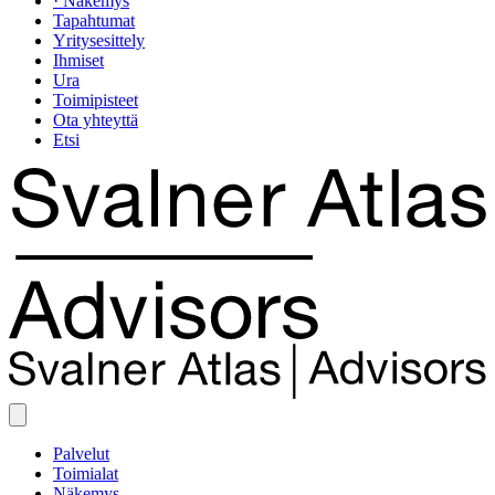
· Näkemys
Tapahtumat
Yritysesittely
Ihmiset
Ura
Toimipisteet
Ota yhteyttä
Etsi
Palvelut
Toimialat
Näkemys