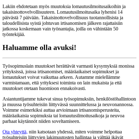
Lakiin ehdotetaan myös muutoksia lomautusilmoitusaikoihin ja
takaisinottovelvollisuuteen. Lomautusilmoitusaika lyhenisi 14
päivästä 7 päivään. Takaisinottovelvollisuus tuotannollisista ja
taloudellisista syistä johtuvan irtisanomisen jälkeen rajattaisiin
jatkossa koskemaan vain työnantajia, joilla on vähintään 50
työntekijää.
Haluamme olla avuksi!
Työsopimuslain muutokset herättävät varmasti kysymyksiä monissa
yrityksissä, joissa irtisanomiset, määräaikaiset sopimukset ja
lomautukset voivat vaikuttaa arkeen. Autamme mielellämme
varmistamaan, että yrityksesi toiminta on lain mukaista ja että
muutokset otetaan huomioon ennakoivasti.
Asiantuntijamme tukevat sinua työsopimuksiin, henkilöstöhallintoon
ja muussa työsuhteisiin liittyvässä suunnittelussa ja neuvonannossa.
Voimme esimerkiksi auttaa arvioimaan irtisanomisperusteita,
määräaikaisia sopimuksia tai lomautusilmoitusaikoja ja neuvoa
parhaat käytännöt niiden soveltamiseen.
Ota yhteyttä,
niin katsotaan yhdessä, miten voimme helpottaa
työsuhteisiin liittyvien lakimuutosten hallintaa ja välttää ikävät