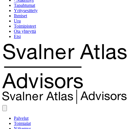
· Näkemys
Tapahtumat
Yritysesittely
Ihmiset
Ura
Toimipisteet
Ota yhteyttä
Etsi
Palvelut
Toimialat
Näkemys