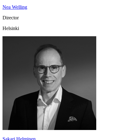
Nea Welling
Director
Helsinki
Sakari Helminen