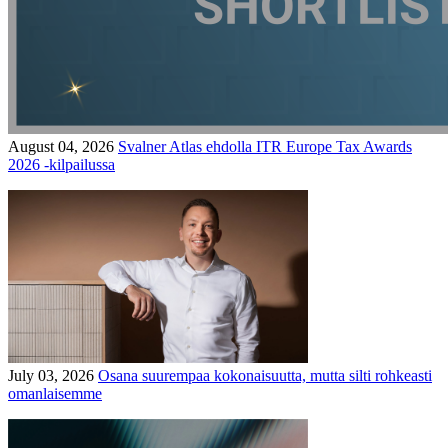
August 04, 2026
Svalner Atlas ehdolla ITR Europe Tax Awards
2026 -kilpailussa
July 03, 2026
Osana suurempaa kokonaisuutta, mutta silti rohkeasti
omanlaisemme