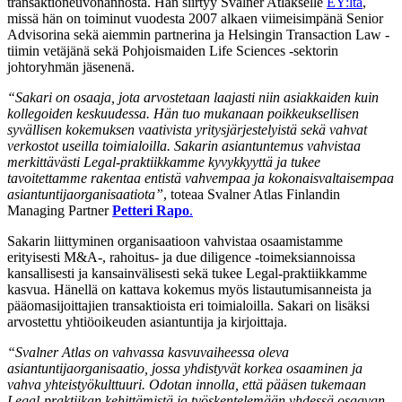
transaktioneuvonannosta. Hän siirtyy Svalner Atlakselle
EY:ltä
,
missä hän on toiminut vuodesta 2007 alkaen viimeisimpänä Senior
Advisorina sekä aiemmin partnerina ja Helsingin Transaction Law -
tiimin vetäjänä sekä Pohjoismaiden Life Sciences -sektorin
johtoryhmän jäsenenä.
“Sakari on osaaja, jota arvostetaan laajasti niin asiakkaiden kuin
kollegoiden keskuudessa. Hän tuo mukanaan poikkeuksellisen
syvällisen kokemuksen vaativista yritysjärjestelyistä sekä vahvat
verkostot useilla toimialoilla. Sakarin asiantuntemus vahvistaa
merkittävästi Legal-praktiikkamme kyvykkyyttä ja tukee
tavoitettamme rakentaa entistä vahvempaa ja kokonaisvaltaisempaa
asiantuntijaorganisaatiota”
, toteaa Svalner Atlas Finlandin
Managing Partner
Petteri Rapo
.
Sakarin liittyminen organisaatioon vahvistaa osaamistamme
erityisesti M&A-, rahoitus- ja due diligence -toimeksiannoissa
kansallisesti ja kansainvälisesti sekä tukee Legal-praktiikkamme
kasvua. Hänellä on kattava kokemus myös listautumisanneista ja
pääomasijoittajien transaktioista eri toimialoilla. Sakari on lisäksi
arvostettu yhtiöoikeuden asiantuntija ja kirjoittaja.
“Svalner Atlas on vahvassa kasvuvaiheessa oleva
asiantuntijaorganisaatio, jossa yhdistyvät korkea osaaminen ja
vahva yhteistyökulttuuri. Odotan innolla, että pääsen tukemaan
Legal-praktiikan kehittämistä ja työskentelemään yhdessä osaavan