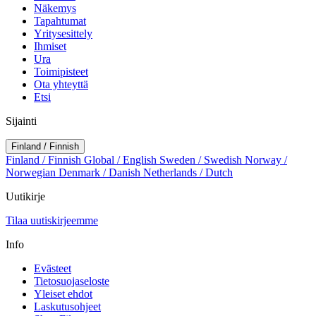
Näkemys
Tapahtumat
Yritysesittely
Ihmiset
Ura
Toimipisteet
Ota yhteyttä
Etsi
Sijainti
Finland / Finnish
Finland / Finnish
Global / English
Sweden / Swedish
Norway /
Norwegian
Denmark / Danish
Netherlands / Dutch
Uutikirje
Tilaa uutiskirjeemme
Info
Evästeet
Tietosuojaseloste
Yleiset ehdot
Laskutusohjeet