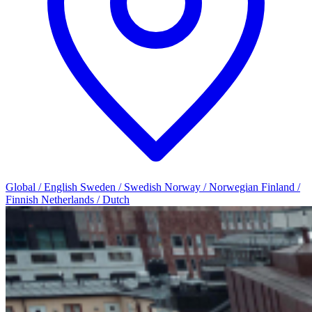
Global / English
Sweden / Swedish
Norway / Norwegian
Finland /
Finnish
Netherlands / Dutch