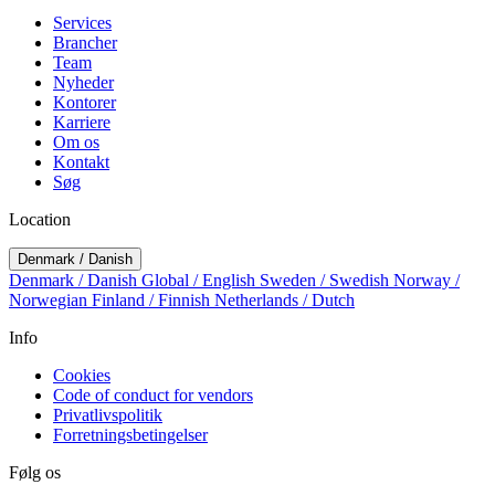
Services
Brancher
Team
Nyheder
Kontorer
Karriere
Om os
Kontakt
Søg
Location
Denmark / Danish
Denmark / Danish
Global / English
Sweden / Swedish
Norway /
Norwegian
Finland / Finnish
Netherlands / Dutch
Info
Cookies
Code of conduct for vendors
Privatlivspolitik
Forretningsbetingelser
Følg os