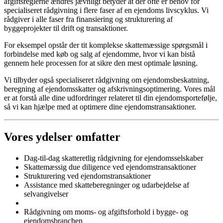
afgiftsreglerne ændres jævnligt betyder at der ofte er behov for
specialiseret rådgivning i flere faser af en ejendoms livscyklus. Vi
rådgiver i alle faser fra finansiering og strukturering af
byggeprojekter til drift og transaktioner.
For eksempel opstår der tit komplekse skattemæssige spørgsmål i
forbindelse med køb og salg af ejendomme, hvor vi kan bistå
gennem hele processen for at sikre den mest optimale løsning.
Vi tilbyder også specialiseret rådgivning om ejendomsbeskatning,
beregning af ejendomsskatter og afskrivningsoptimering. Vores mål
er at forstå alle dine udfordringer relateret til din ejendomsportefølje,
så vi kan hjælpe med at optimere dine ejendomstransaktioner.
Vores ydelser omfatter
Dag-til-dag skatteretlig rådgivning for ejendomsselskaber
Skattemæssig due diligence ved ejendomstransaktioner
Strukturering ved ejendomstransaktioner
Assistance med skatteberegninger og udarbejdelse af
selvangivelser
Rådgivning om moms- og afgiftsforhold i bygge- og
ejendomsbranchen