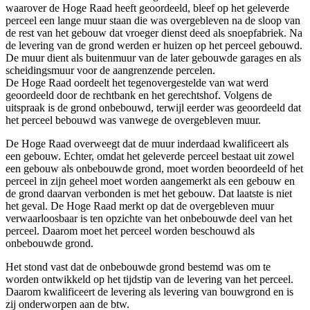
waarover de Hoge Raad heeft geoordeeld, bleef op het geleverde
perceel een lange muur staan die was overgebleven na de sloop van
de rest van het gebouw dat vroeger dienst deed als snoepfabriek. Na
de levering van de grond werden er huizen op het perceel gebouwd.
De muur dient als buitenmuur van de later gebouwde garages en als
scheidingsmuur voor de aangrenzende percelen.
De Hoge Raad oordeelt het tegenovergestelde van wat werd
geoordeeld door de rechtbank en het gerechtshof. Volgens de
uitspraak is de grond onbebouwd, terwijl eerder was geoordeeld dat
het perceel bebouwd was vanwege de overgebleven muur.
De Hoge Raad overweegt dat de muur inderdaad kwalificeert als
een gebouw. Echter, omdat het geleverde perceel bestaat uit zowel
een gebouw als onbebouwde grond, moet worden beoordeeld of het
perceel in zijn geheel moet worden aangemerkt als een gebouw en
de grond daarvan verbonden is met het gebouw. Dat laatste is niet
het geval. De Hoge Raad merkt op dat de overgebleven muur
verwaarloosbaar is ten opzichte van het onbebouwde deel van het
perceel. Daarom moet het perceel worden beschouwd als
onbebouwde grond.
Het stond vast dat de onbebouwde grond bestemd was om te
worden ontwikkeld op het tijdstip van de levering van het perceel.
Daarom kwalificeert de levering als levering van bouwgrond en is
zij onderworpen aan de btw.