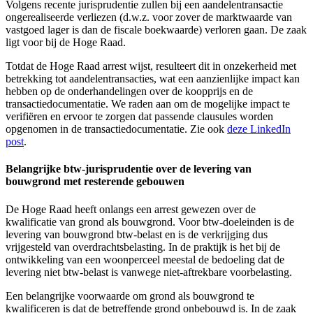
Volgens recente jurisprudentie zullen bij een aandelentransactie
ongerealiseerde verliezen (d.w.z. voor zover de marktwaarde van
vastgoed lager is dan de fiscale boekwaarde) verloren gaan. De zaak
ligt voor bij de Hoge Raad.
Totdat de Hoge Raad arrest wijst, resulteert dit in onzekerheid met
betrekking tot aandelentransacties, wat een aanzienlijke impact kan
hebben op de onderhandelingen over de koopprijs en de
transactiedocumentatie. We raden aan om de mogelijke impact te
verifiëren en ervoor te zorgen dat passende clausules worden
opgenomen in de transactiedocumentatie. Zie ook
deze LinkedIn
post
.
Belangrijke btw-jurisprudentie over de levering van
bouwgrond met resterende gebouwen
De Hoge Raad heeft onlangs een arrest gewezen over de
kwalificatie van grond als bouwgrond. Voor btw-doeleinden is de
levering van bouwgrond btw-belast en is de verkrijging dus
vrijgesteld van overdrachtsbelasting. In de praktijk is het bij de
ontwikkeling van een woonperceel meestal de bedoeling dat de
levering niet btw-belast is vanwege niet-aftrekbare voorbelasting.
Een belangrijke voorwaarde om grond als bouwgrond te
kwalificeren is dat de betreffende grond onbebouwd is. In de zaak