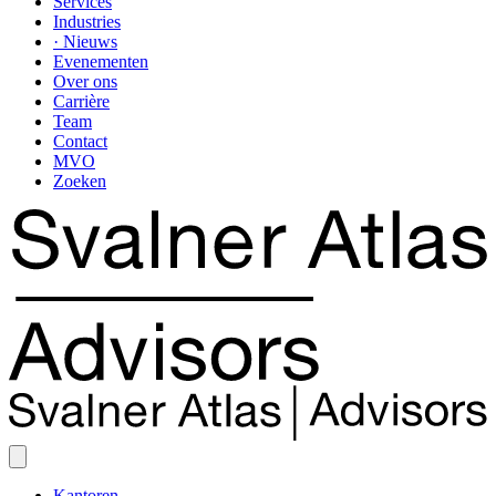
Services
Industries
· Nieuws
Evenementen
Over ons
Carrière
Team
Contact
MVO
Zoeken
Kantoren