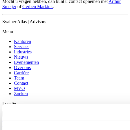
Mocht u vragen hebben, dan kunt u contact opnemen met
Arthur
Smeijer
of
Gerben Markink
.
Svalner Atlas | Advisors
Menu
Kantoren
Services
Industries
Nieuws
Evenementen
Over ons
Carrière
Team
Contact
MVO
Zoeken
Locatie
Netherlands / Dutch
Netherlands / Dutch
Global / English
Sweden / Swedish
Norway /
Norwegian
Denmark / Danish
Finland / Finnish