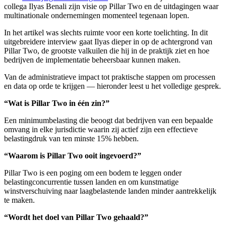
collega Ilyas Benali zijn visie op Pillar Two en de uitdagingen waar
multinationale ondernemingen momenteel tegenaan lopen.
In het artikel was slechts ruimte voor een korte toelichting. In dit
uitgebreidere interview gaat Ilyas dieper in op de achtergrond van
Pillar Two, de grootste valkuilen die hij in de praktijk ziet en hoe
bedrijven de implementatie beheersbaar kunnen maken.
Van de administratieve impact tot praktische stappen om processen
en data op orde te krijgen — hieronder leest u het volledige gesprek.
“Wat is Pillar Two in één zin?”
Een minimumbelasting die beoogt dat bedrijven van een bepaalde
omvang in elke jurisdictie waarin zij actief zijn een effectieve
belastingdruk van ten minste 15% hebben.
“Waarom is Pillar Two ooit ingevoerd?”
Pillar Two is een poging om een bodem te leggen onder
belastingconcurrentie tussen landen en om kunstmatige
winstverschuiving naar laagbelastende landen minder aantrekkelijk
te maken.
“Wordt het doel van Pillar Two gehaald?”