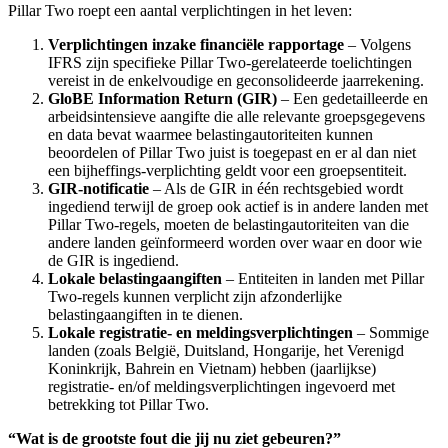
Pillar Two roept een aantal verplichtingen in het leven:
Verplichtingen inzake financiële rapportage
– Volgens
IFRS zijn specifieke Pillar Two-gerelateerde toelichtingen
vereist in de enkelvoudige en geconsolideerde jaarrekening.
GloBE Information Return (GIR)
– Een gedetailleerde en
arbeidsintensieve aangifte die alle relevante groepsgegevens
en data bevat waarmee belastingautoriteiten kunnen
beoordelen of Pillar Two juist is toegepast en er al dan niet
een bijheffings-verplichting geldt voor een groepsentiteit.
GIR-notificatie
– Als de GIR in één rechtsgebied wordt
ingediend terwijl de groep ook actief is in andere landen met
Pillar Two-regels, moeten de belastingautoriteiten van die
andere landen geïnformeerd worden over waar en door wie
de GIR is ingediend.
Lokale belastingaangiften
– Entiteiten in landen met Pillar
Two-regels kunnen verplicht zijn afzonderlijke
belastingaangiften in te dienen.
Lokale registratie- en meldingsverplichtingen
– Sommige
landen (zoals België, Duitsland, Hongarije, het Verenigd
Koninkrijk, Bahrein en Vietnam) hebben (jaarlijkse)
registratie- en/of meldingsverplichtingen ingevoerd met
betrekking tot Pillar Two.
“Wat is de grootste fout die jij nu ziet gebeuren?”