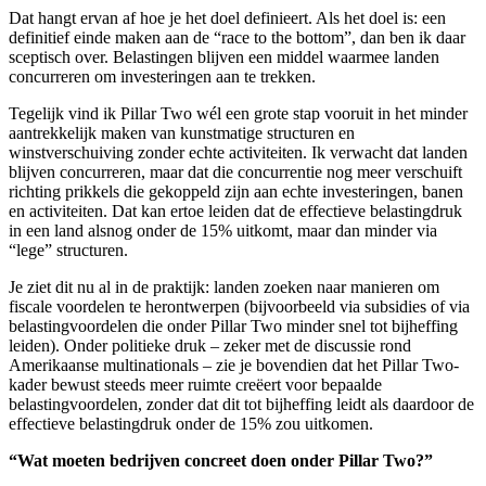
Dat hangt ervan af hoe je het doel definieert. Als het doel is: een
definitief einde maken aan de “race to the bottom”, dan ben ik daar
sceptisch over. Belastingen blijven een middel waarmee landen
concurreren om investeringen aan te trekken.
Tegelijk vind ik Pillar Two wél een grote stap vooruit in het minder
aantrekkelijk maken van kunstmatige structuren en
winstverschuiving zonder echte activiteiten. Ik verwacht dat landen
blijven concurreren, maar dat die concurrentie nog meer verschuift
richting prikkels die gekoppeld zijn aan echte investeringen, banen
en activiteiten. Dat kan ertoe leiden dat de effectieve belastingdruk
in een land alsnog onder de 15% uitkomt, maar dan minder via
“lege” structuren.
Je ziet dit nu al in de praktijk: landen zoeken naar manieren om
fiscale voordelen te herontwerpen (bijvoorbeeld via subsidies of via
belastingvoordelen die onder Pillar Two minder snel tot bijheffing
leiden). Onder politieke druk – zeker met de discussie rond
Amerikaanse multinationals – zie je bovendien dat het Pillar Two-
kader bewust steeds meer ruimte creëert voor bepaalde
belastingvoordelen, zonder dat dit tot bijheffing leidt als daardoor de
effectieve belastingdruk onder de 15% zou uitkomen.
“Wat moeten bedrijven concreet doen onder Pillar Two?”