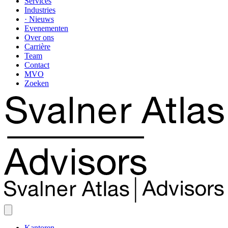
Services
Industries
· Nieuws
Evenementen
Over ons
Carrière
Team
Contact
MVO
Zoeken
Kantoren