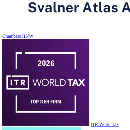
Chambers HNW
ITR World Tax