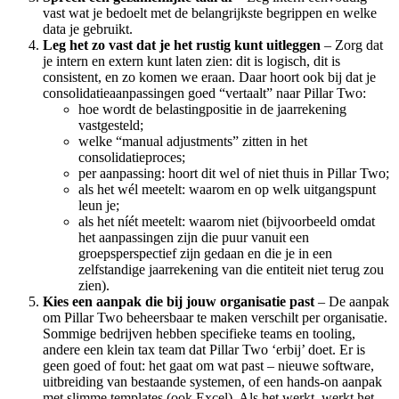
vast wat je bedoelt met de belangrijkste begrippen en welke
data je gebruikt.
Leg het zo vast dat je het rustig kunt uitleggen
– Zorg dat
je intern en extern kunt laten zien: dit is logisch, dit is
consistent, en zo komen we eraan. Daar hoort ook bij dat je
consolidatieaanpassingen goed “vertaalt” naar Pillar Two:
hoe wordt de belastingpositie in de jaarrekening
vastgesteld;
welke “manual adjustments” zitten in het
consolidatieproces;
per aanpassing: hoort dit wel of niet thuis in Pillar Two;
als het wél meetelt: waarom en op welk uitgangspunt
leun je;
als het níét meetelt: waarom niet (bijvoorbeeld omdat
het aanpassingen zijn die puur vanuit een
groepsperspectief zijn gedaan en die je in een
zelfstandige jaarrekening van die entiteit niet terug zou
zien).
Kies een aanpak die bij jouw organisatie past
– De aanpak
om Pillar Two beheersbaar te maken verschilt per organisatie.
Sommige bedrijven hebben specifieke teams en tooling,
andere een klein tax team dat Pillar Two ‘erbij’ doet. Er is
geen goed of fout: het gaat om wat past – nieuwe software,
uitbreiding van bestaande systemen, of een hands-on aanpak
met slimme templates (ook Excel). Als het werkt, werkt het.