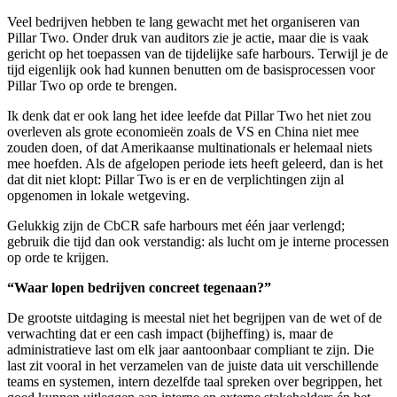
Veel bedrijven hebben te lang gewacht met het organiseren van
Pillar Two. Onder druk van auditors zie je actie, maar die is vaak
gericht op het toepassen van de tijdelijke safe harbours. Terwijl je de
tijd eigenlijk ook had kunnen benutten om de basisprocessen voor
Pillar Two op orde te brengen.
Ik denk dat er ook lang het idee leefde dat Pillar Two het niet zou
overleven als grote economieën zoals de VS en China niet mee
zouden doen, of dat Amerikaanse multinationals er helemaal niets
mee hoefden. Als de afgelopen periode iets heeft geleerd, dan is het
dat dit niet klopt: Pillar Two is er en de verplichtingen zijn al
opgenomen in lokale wetgeving.
Gelukkig zijn de CbCR safe harbours met één jaar verlengd;
gebruik die tijd dan ook verstandig: als lucht om je interne processen
op orde te krijgen.
“Waar lopen bedrijven concreet tegenaan?”
De grootste uitdaging is meestal niet het begrijpen van de wet of de
verwachting dat er een cash impact (bijheffing) is, maar de
administratieve last om elk jaar aantoonbaar compliant te zijn. Die
last zit vooral in het verzamelen van de juiste data uit verschillende
teams en systemen, intern dezelfde taal spreken over begrippen, het