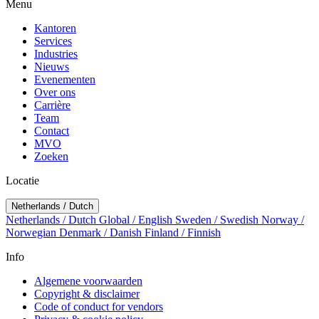
Menu
Kantoren
Services
Industries
Nieuws
Evenementen
Over ons
Carrière
Team
Contact
MVO
Zoeken
Locatie
Netherlands / Dutch
Netherlands / Dutch
Global / English
Sweden / Swedish
Norway /
Norwegian
Denmark / Danish
Finland / Finnish
Info
Algemene voorwaarden
Copyright & disclaimer
Code of conduct for vendors