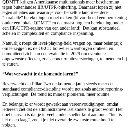
QDMTT krijgen Amerikaanse multinationals meer bescherming
tegen buitenlandse IIR/UTPR-bijheffing. Daarnaast lopen zij niet
tegen situaties aan waarin je voor hetzelfde land meerdere
“parallelle” berekeningen moet maken (bijvoorbeeld één berekening
onder een lokale QDMTT en daarnaast nog een berekening onder
een IIR/UTPR-regime van een ander land). Dat kan substantieel
schelen in complexiteit en compliance-inspanning.
Natuurlijk roept dit level-playing-field vragen op, maar belangrijk
om te zeggen is: de OECD bouwt er waarborgen omheen en
committeert zich aan een evaluatie in 2029 om eventuele
ongewenste effecten, zoals concurrentieverstoringen, te meten en bij
te sturen.
“Wat verwacht je de komende jaren?”
Ik verwacht dat Pillar Two de komende jaren steeds meer een
standaard compliance-discipline wordt, net zoals andere reporting-
verplichtingen. De trend is: minder pionieren, meer routine.
En belangrijk: er wordt gewerkt aan vereenvoudigingen, omdat
iedereen ziet dat de administratieve last anders te groot wordt. Het
doel daarvan is dat je in veel landen sneller kunt aantonen “hier is
het risico laag”, zodat je niet overal de zwaarste route hoeft te
volgen.