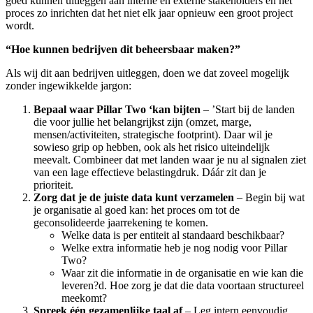
goed kunnen uitleggen aan interne en externe stakeholders én het
proces zo inrichten dat het niet elk jaar opnieuw een groot project
wordt.
“Hoe kunnen bedrijven dit beheersbaar maken?”
Als wij dit aan bedrijven uitleggen, doen we dat zoveel mogelijk
zonder ingewikkelde jargon:
Bepaal waar Pillar Two ‘kan bijten
– ’Start bij de landen
die voor jullie het belangrijkst zijn (omzet, marge,
mensen/activiteiten, strategische footprint). Daar wil je
sowieso grip op hebben, ook als het risico uiteindelijk
meevalt. Combineer dat met landen waar je nu al signalen ziet
van een lage effectieve belastingdruk. Dáár zit dan je
prioriteit.
Zorg dat je de juiste data kunt verzamelen
– Begin bij wat
je organisatie al goed kan: het proces om tot de
geconsolideerde jaarrekening te komen.
Welke data is per entiteit al standaard beschikbaar?
Welke extra informatie heb je nog nodig voor Pillar
Two?
Waar zit die informatie in de organisatie en wie kan die
leveren?d. Hoe zorg je dat die data voortaan structureel
meekomt?
Spreek één gezamenlijke taal af
– Leg intern eenvoudig