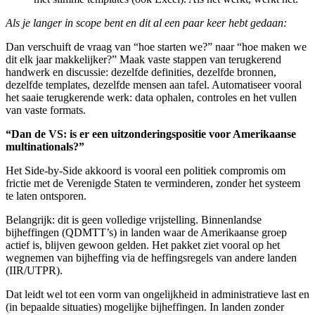
Als je langer in scope bent en dit al een paar keer hebt gedaan:
Dan verschuift de vraag van “hoe starten we?” naar “hoe maken we
dit elk jaar makkelijker?” Maak vaste stappen van terugkerend
handwerk en discussie: dezelfde definities, dezelfde bronnen,
dezelfde templates, dezelfde mensen aan tafel. Automatiseer vooral
het saaie terugkerende werk: data ophalen, controles en het vullen
van vaste formats.
“Dan de VS: is er een uitzonderingspositie voor Amerikaanse
multinationals?”
Het Side-by-Side akkoord is vooral een politiek compromis om
frictie met de Verenigde Staten te verminderen, zonder het systeem
te laten ontsporen.
Belangrijk: dit is geen volledige vrijstelling. Binnenlandse
bijheffingen (QDMTT’s) in landen waar de Amerikaanse groep
actief is, blijven gewoon gelden. Het pakket ziet vooral op het
wegnemen van bijheffing via de heffingsregels van andere landen
(IIR/UTPR).
Dat leidt wel tot een vorm van ongelijkheid in administratieve last en
(in bepaalde situaties) mogelijke bijheffingen. In landen zonder