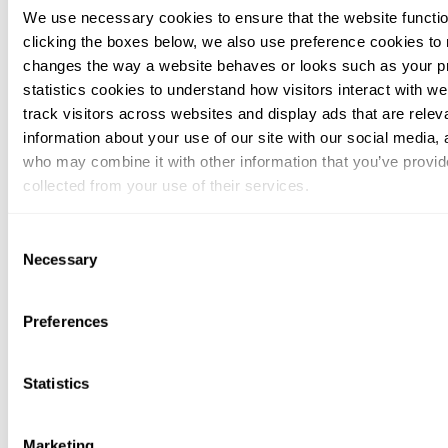
We use necessary cookies to ensure that the website functio
clicking the boxes below, we also use preference cookies to
changes the way a website behaves or looks such as your p
statistics cookies to understand how visitors interact with w
track visitors across websites and display ads that are rele
information about your use of our site with our social media, 
who may combine it with other information that you’ve provid
collected from your use of their services.
You can at any time change or withdraw your consent, by clic
Consent
Chambers
bottom of the webpage.
Necessary
Selection
Preferences
Statistics
Marketing