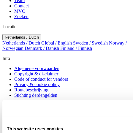
Team
Contact
MVO
Zoeken
Locatie
Netherlands / Dutch
Netherlands / Dutch
Global / English
Sweden / Swedish
Norway /
Norwegian
Denmark / Danish
Finland / Finnish
Info
Algemene voorwaarden
Copyright & disclaimer
Code of conduct for vendors
Privacy & cookie policy
Routebeschrijving
Stichting derdengelden
Volg ons
LinkedIn
Rankings
This website uses cookies