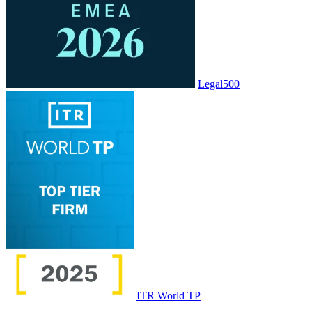
Legal500
ITR World TP