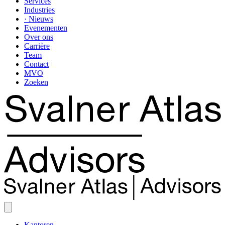
Services
Industries
· Nieuws
Evenementen
Over ons
Carrière
Team
Contact
MVO
Zoeken
Kantoren