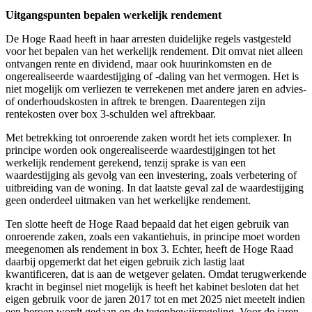
Uitgangspunten bepalen werkelijk rendement
De Hoge Raad heeft in haar arresten duidelijke regels vastgesteld
voor het bepalen van het werkelijk rendement. Dit omvat niet alleen
ontvangen rente en dividend, maar ook huurinkomsten en de
ongerealiseerde waardestijging of -daling van het vermogen. Het is
niet mogelijk om verliezen te verrekenen met andere jaren en advies-
of onderhoudskosten in aftrek te brengen. Daarentegen zijn
rentekosten over box 3-schulden wel aftrekbaar.
Met betrekking tot onroerende zaken wordt het iets complexer. In
principe worden ook ongerealiseerde waardestijgingen tot het
werkelijk rendement gerekend, tenzij sprake is van een
waardestijging als gevolg van een investering, zoals verbetering of
uitbreiding van de woning. In dat laatste geval zal de waardestijging
geen onderdeel uitmaken van het werkelijke rendement.
Ten slotte heeft de Hoge Raad bepaald dat het eigen gebruik van
onroerende zaken, zoals een vakantiehuis, in principe moet worden
meegenomen als rendement in box 3. Echter, heeft de Hoge Raad
daarbij opgemerkt dat het eigen gebruik zich lastig laat
kwantificeren, dat is aan de wetgever gelaten. Omdat terugwerkende
kracht in beginsel niet mogelijk is heeft het kabinet besloten dat het
eigen gebruik voor de jaren 2017 tot en met 2025 niet meetelt indien
een beroep wordt gedaan op de tegenbewijsregeling. Voor de jaren