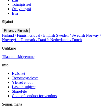
Toimipisteet
Ota yhteyttä
Etsi
Sijainti
Finland / Finnish
Finland / Finnish
Global / English
Sweden / Swedish
Norway /
Norwegian
Denmark / Danish
Netherlands / Dutch
Uutikirje
Tilaa uutiskirjeemme
Info
Evästeet
Tietosuojaseloste
Yleiset ehdot
Laskutusohjeet
ShareFile
Code of conduct for vendors
Seuraa meitä