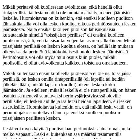
Mikäli perittävä oli kuollessaan avioliitossa, eikä hänellä ollut
rintaperillistä tai testamentilla ole muuta määrätty, menee jäämistö
leskelle. Huomioitavaa on kuitenkin, että ensiksi kuolleen puolison
lähisukulaisilla voi olla lesken kuoltua oikeus perintöosuuteen lesken
jäämistöstä. Näitä ensiksi kuolleen puolison lähisukulaisia
kutsutaankin nimellä ”toissijaiset perilliset” eli ensiksi kuolleen
puolison isä, äiti, veli tai sisar tai veljen tai sisaren jälkeläinen. Mikäli
toissijaisia perillisiä on lesken kuoltua elossa, on heillä lain mukaan
oikeus saada perintönä lähtökohtaisesti puolet lesken jäämistöstä.
Perintöosuus voi olla myös muu osuus kuin puolet, mikäli
puolisoilla ei ollut avio-oikeutta kaikkeen toistensa omaisuuteen.
Mikäli kuitenkaan ensin kuolleella puoleisolla ei ole ns. toissijaisia
perillisiä, on lesken omilla rintaperillisillä (eli lapsilla tai heidän
jälkeläisillään, mikäli lapsi on kuollut) oikeus lesken koko
jäämistöön. Ja edelleen, mikäli leskellä ei ole rintaperillisiä, on hänen
osuutensa menevä seuraavaksi perimysjärjestyksessä oleville
perillisille, eli lesken äidille ja isälle tai heidän lapsilleen, eli lesken
sisaruksille. Huomioitavaa kuitenkin on, että mikäli leski vaatii, on
perinnönjako suoritettava hänen ja ensiksi kuolleen puolison
toissijaisten perillisten kesken.
Leski voi myös käyttää puolisoltaan perinnöksi saatua omaisuutta
melko vapaasti. Leski ei kuitenkaan saa määrätä testamentilla