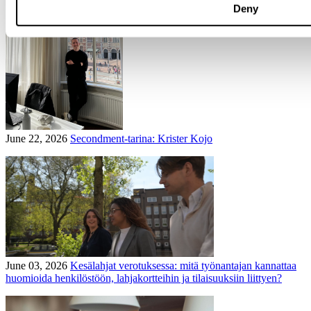
Deny
June 22, 2026
Secondment-tarina: Krister Kojo
June 03, 2026
Kesälahjat verotuksessa: mitä työnantajan kannattaa
huomioida henkilöstöön, lahjakortteihin ja tilaisuuksiin liittyen?