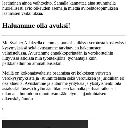
laatiminen ainoa vaihtoehto. Samalla kannattaa aina suunnitella
huolellisesti avio-oikeuden asema ja miettiä avioehtosopimuksen
laatimisen vaikutuksia.
Haluamme olla avuksi!
Me Svalner Atlaksella olemme apunasi kaikissa verotusta koskevissa
kysymyksissä sekä avustamme tarvittavien hakemusten
valmistelussa. Avustamme ennakkoperintään ja verokortteihin
liittyvissä asioissa niin työntekijöitä, työnantajia kuin
palkkahallinnon ammattilaisiakin.
Meillä on kokonaisvaltaista osaamista eri kokoisten yritysten
verokysymyksistä ja -suunnittelusta sekä verotuksen ja juridiikan eri
osa-alueilta. Avustamme ja autamme yrityksiä ja yksityishenkilöitä
asiakaslähtöisesti löytämään tilanteen kannalta parhaat ratkaisut
ottamalla huomioon muuttuvan sääntelyn ja ajankohtaisen
oikeuskäytännön.
c