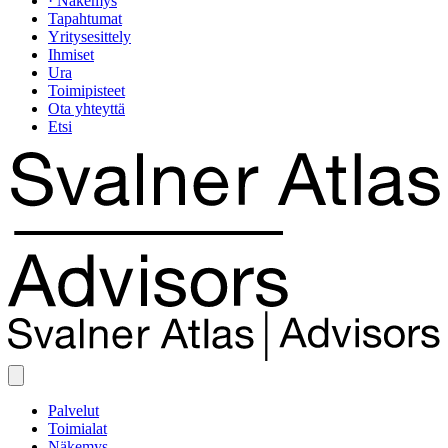
· Näkemys
Tapahtumat
Yritysesittely
Ihmiset
Ura
Toimipisteet
Ota yhteyttä
Etsi
Palvelut
Toimialat
Näkemys