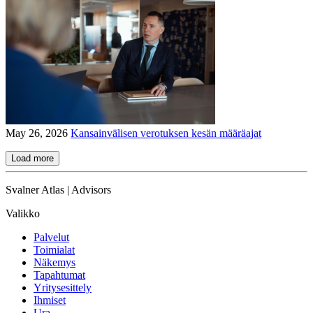
May 26, 2026
Kansainvälisen verotuksen kesän määräajat
Load more
Svalner Atlas | Advisors
Valikko
Palvelut
Toimialat
Näkemys
Tapahtumat
Yritysesittely
Ihmiset
Ura