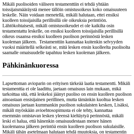
Mikäli puolisoiden väliseen testamenttiin ei tehdä yhtään
toissijaismääräystä menee tällöin omistusoikeus koko omaisuuteen
leskelle. Näin voidaan menetellä, mikäli halutaan, ettei ensiksi
kuolleen toissijaisilla perillisillä ole oikeuksia perintöön.
Lähtökohtaisesti, mikäli omistusoikeudet ei ole kaikilta osin
testamentattu leskelle, on ensiksi kuolleen toissijaisilla perillisillä
oikeus osaansa ensiksi kuolleen puolison perinnöstä lesken
kuoleman jälkeen. Testamenttiin kannattaa kuitenkin selvyyden
vuoksi määritellä selkeästi se, mitä lesken ensin kuolleelta puolisolta
saamalle omaisuudelle tapahtuu lesken kuoleman jälkeen.
Pähkinänkuoressa
Lapsettoman avioparin on erityisen tärkeää laatia testamentti. Mikäli
testamenttia ei ole laadittu, jaetaan omaisuus lain mukaan, mikä
tarkoittaa sitä, että leskeksi jäänyt puoliso on ensin kuolleen puolison
ainoastaan ensisijainen perillinen, mutta tämänkin kuoltua lesken
omaisuus jaetaan kummankin puolison sukulaisten kesken, Lisäksi,
mikäli myöskään avioehtosopimusta ei ole tehty, kannattaa
enemmän omistavan lesken yleensä kieltäytyä perinnöstä, mikäli
leski ei halua, että hänenkin omaisuudestaan menee hänen
kuolemansa jälkeen perintöä ensin kuolleen puolison sukulaisille.
Mikäli tähän asetelmaan halutaan tehdä muutoksia, on testamentin