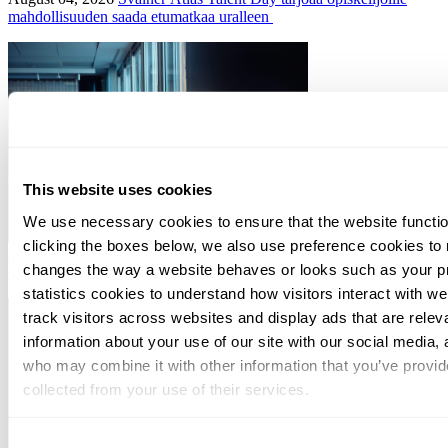
mahdollisuuden saada etumatkaa uralleen
This website uses cookies
We use necessary cookies to ensure that the website functio
clicking the boxes below, we also use preference cookies to
July 16, 2026
Yritysjärjestelyt: mitä uutta lainvalmistelussa ja
changes the way a website behaves or looks such as your p
oikeuskäytännössä?
statistics cookies to understand how visitors interact with w
track visitors across websites and display ads that are rele
information about your use of our site with our social media, 
who may combine it with other information that you’ve provid
collected from your use of their services.
You can at any time change or withdraw your consent, by clic
Consent