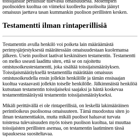
toissijaisille perillisille tulevasta omaisuudesta. Molempien
puolisoiden kuoltua on viimeksi kuolleelta puolisolta jäänyt
omaisuus jaettava tasan kummankin puolison perillisten kesken.
Testamentti ilman rintaperillisiä
Testamentin avulla henkilö voi poiketa lain määräämästä
perimysjärjestyksestä määrätessään omaisuudestaan kuolemansa
jälkeen. Usein puolisot laativat keskinäisen testamentin. Testamentti
on melko useasti laadittu siten, että se on rajoitettu
omistusoikeustestamentti, joka sisältää toissijaismääräyksen.
Toissijaismääräyksellä testamentilla määrätään omaisuus
omistusoikeudella ensin jollekin henkilölle ja tämän ensisaajan
kuoltua vastaavasti jollekin toiselle henkilölle. Jälkimmäistä henkilöä
kutsutaan testamentin toissijaiseksi saajaksi ja häntä koskevaa
testamenttimääräystä testamentin toissijaismääräykseksi.
Mikäli perittävällä ei ole rintaperillisiä, on leskellä lakimääräinen
perintöoikeus puolisonsa omaisuuteen. Tämä muodostuu siten jo
ilman testamenttiakin, mutta mikäli puolisot haluavat turvata
toistensa tulevaisuuden myös toisen puolison kuoltua, tai muuttaa
toissijaisten perillisten asemaa, on testamentin laatiminen tässä
tapauksessa suositeltavaa.