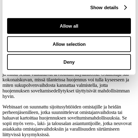
Sijoitusyhtiön
Show details
sukupolvenvaihdos
Allow all
Webinaari 8.9.2026 klo 10-11 (60 min)
Allow selection
Webinaarissa käydään läpi sijoitusyhtiön
sukupolvenvaihdoshuojennuksen soveltamisedellytyksiä, käytännön
toteutustapoja sekä huojennusta koskevaa oikeus- ja
Deny
verotuskäytäntöä. Webinaarissa tarkastellaan erityisesti sitä, milloin
sijoitusyhtiötä voidaan pitää huojennukseen oikeuttavana yrityksenä
ja mitkä seikat vaikuttavat arviointiin käytännössä. Osallistuja saa
kokonaiskuvan, missä tilanteissa huojennus voi tulla kyseeseen ja
miten sukupolvenvaihdosta kannattaa valmistella, jotta
huojennuksen soveltamisedellytykset täyttyisivät mahdollisimman
hyvin.
Webinaari on suunnattu sijoitusyhtiöiden omistajille ja heidän
perheenjäsenilleen, jotka suunnittelevat omistajanvaihdosta tai
haluavat kartoittaa huojennuksen soveltumismahdollisuuksia. Se
sopii myös vero-, laki- ja talousalan asiantuntijoille, jotka neuvovat
asiakkaita omistajanvaihdoksiin ja varallisuuden siirtämiseen
liittyvissä kysymyksissä.