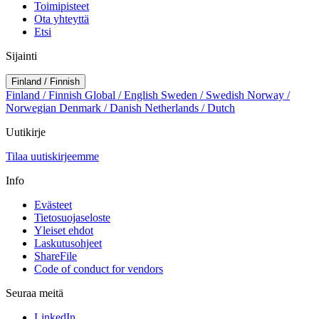
Toimipisteet
Ota yhteyttä
Etsi
Sijainti
Finland / Finnish
Finland / Finnish
Global / English
Sweden / Swedish
Norway /
Norwegian
Denmark / Danish
Netherlands / Dutch
Uutikirje
Tilaa uutiskirjeemme
Info
Evästeet
Tietosuojaseloste
Yleiset ehdot
Laskutusohjeet
ShareFile
Code of conduct for vendors
Seuraa meitä
LinkedIn