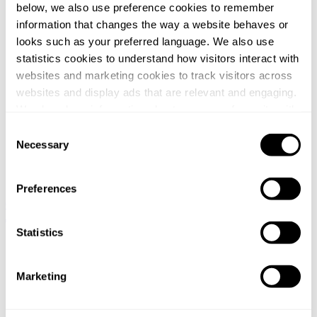
below, we also use preference cookies to remember
information that changes the way a website behaves or
looks such as your preferred language. We also use
statistics cookies to understand how visitors interact with
websites and marketing cookies to track visitors across
websites and display ads that are relevant and engaging.
We also share information about your use of our site with
our social media, advertising and analytics partners who
Consent
may combine it with other information that you’ve
Necessary
Selection
provided to them or that they’ve collected from your use
of their services.
Preferences
Global / English
Sweden / Swedish
Norway / Norwegian
Denmark
You can at any time change or withdraw your consent, by
/ Danish
Netherlands / Dutch
clicking the cookie icon at the bottom of the webpage.
Statistics
Etusivu
/
Tapahtumat
Marketing
/
Sijoitusyhtiön sukupolvenvaihdos