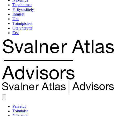
Näkemys
Tapahtumat
Yritysesittely
Ihmiset
Ura
Toimipisteet
Ota yhteyttä
Etsi
Palvelut
Toimialat
Näkemys