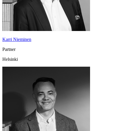
Karri Nieminen
Partner
Helsinki