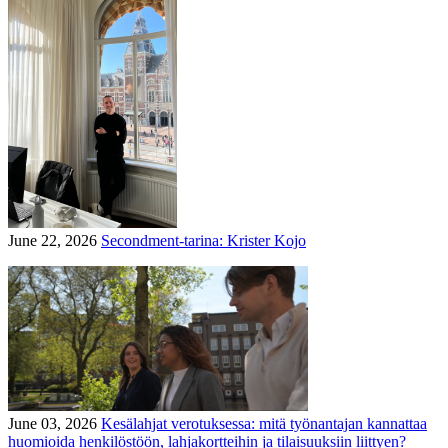
June 22, 2026
Secondment-tarina: Krister Kojo
June 03, 2026
Kesälahjat verotuksessa: mitä työnantajan kannattaa
huomioida henkilöstöön, lahjakortteihin ja tilaisuuksiin liittyen?