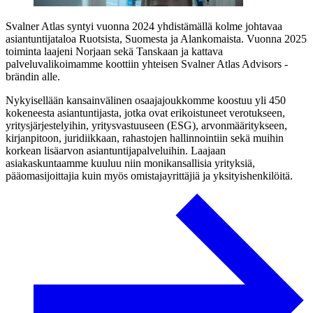
Svalner Atlas syntyi vuonna 2024 yhdistämällä kolme johtavaa
asiantuntijataloa Ruotsista, Suomesta ja Alankomaista. Vuonna 2025
toiminta laajeni Norjaan sekä Tanskaan ja kattava
palveluvalikoimamme koottiin yhteisen Svalner Atlas Advisors -
brändin alle.
Nykyisellään kansainvälinen osaajajoukkomme koostuu yli 450
kokeneesta asiantuntijasta, jotka ovat erikoistuneet verotukseen,
yritysjärjestelyihin, yritysvastuuseen (ESG), arvonmääritykseen,
kirjanpitoon, juridiikkaan, rahastojen hallinnointiin sekä muihin
korkean lisäarvon asiantuntijapalveluihin. Laajaan
asiakaskuntaamme kuuluu niin monikansallisia yrityksiä,
pääomasijoittajia kuin myös omistajayrittäjiä ja yksityishenkilöitä.