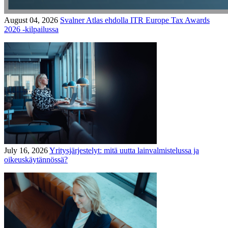
August 04, 2026
Svalner Atlas ehdolla ITR Europe Tax Awards
2026 -kilpailussa
July 16, 2026
Yritysjärjestelyt: mitä uutta lainvalmistelussa ja
oikeuskäytännössä?