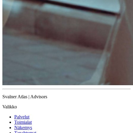
Svalner Atlas | Advisors
Valikko
Palvelut
Toimialat
Näkemys
Tapahtumat