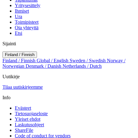
Yritysesittely
Ihmiset
Ura
Toimipisteet
Ota yhteyttä
Etsi
Sijainti
Finland / Finnish
Finland / Finnish
Global / English
Sweden / Swedish
Norway /
Norwegian
Denmark / Danish
Netherlands / Dutch
Uutikirje
Tilaa uutiskirjeemme
Info
Evästeet
Tietosuojaseloste
Yleiset ehdot
Laskutusohjeet
ShareFile
Code of conduct for vendors