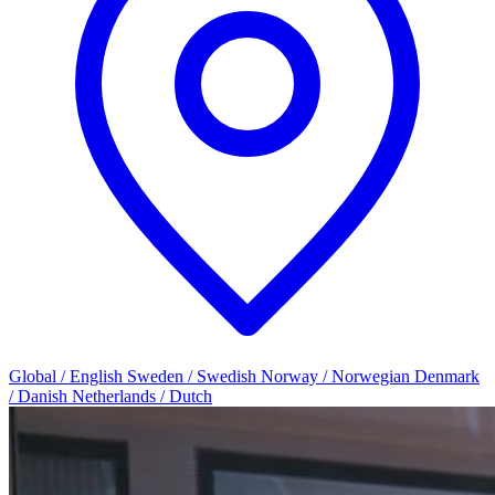
Global / English
Sweden / Swedish
Norway / Norwegian
Denmark
/ Danish
Netherlands / Dutch