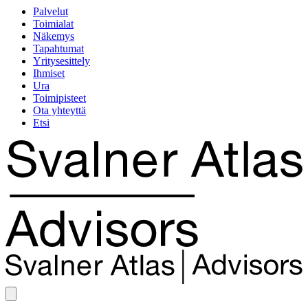
Palvelut
Toimialat
Näkemys
Tapahtumat
Yritysesittely
Ihmiset
Ura
Toimipisteet
Ota yhteyttä
Etsi