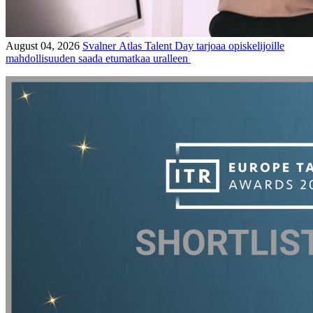
August 04, 2026
Svalner Atlas Talent Day tarjoaa opiskelijoille
mahdollisuuden saada etumatkaa uralleen