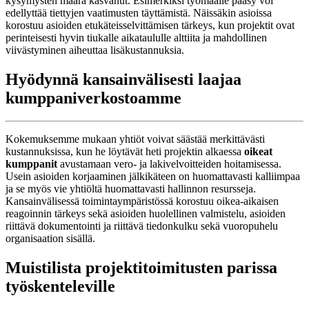
kysymysten määrä kasvanut. Esimerkiksi työmaalle pääsy voi
edellyttää tiettyjen vaatimusten täyttämistä. Näissäkin asioissa
korostuu asioiden etukäteisselvittämisen tärkeys, kun projektit ovat
perinteisesti hyvin tiukalle aikataululle alttiita ja mahdollinen
viivästyminen aiheuttaa lisäkustannuksia.
Hyödynnä kansainvälisesti laajaa
kumppaniverkostoamme
Kokemuksemme mukaan yhtiöt voivat säästää merkittävästi
kustannuksissa, kun he löytävät heti projektin alkaessa
oikeat
kumppanit
avustamaan vero- ja lakivelvoitteiden hoitamisessa.
Usein asioiden korjaaminen jälkikäteen on huomattavasti kalliimpaa
ja se myös vie yhtiöltä huomattavasti hallinnon resursseja.
Kansainvälisessä toimintaympäristössä korostuu oikea-aikaisen
reagoinnin tärkeys sekä asioiden huolellinen valmistelu, asioiden
riittävä dokumentointi ja riittävä tiedonkulku sekä vuoropuhelu
organisaation sisällä.
Muistilista projektitoimitusten parissa
työskenteleville