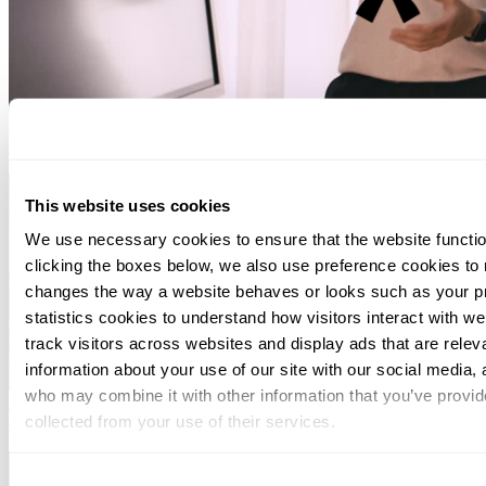
August 04, 2026
Svalner Atlas Talent Day tarjoaa opiskelijoille
mahdollisuuden saada etumatkaa uralleen
This website uses cookies
We use necessary cookies to ensure that the website functio
clicking the boxes below, we also use preference cookies to
changes the way a website behaves or looks such as your p
statistics cookies to understand how visitors interact with w
track visitors across websites and display ads that are rele
information about your use of our site with our social media, 
who may combine it with other information that you’ve provid
July 16, 2026
Yritysjärjestelyt: mitä uutta lainvalmistelussa ja
collected from your use of their services.
oikeuskäytännössä?
You can at any time change or withdraw your consent, by clic
Consent