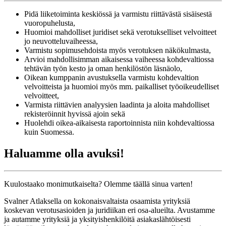
Pidä liiketoiminta keskiössä ja varmistu riittävästä sisäisestä
vuoropuhelusta,
Huomioi mahdolliset juridiset sekä verotukselliset velvoitteet
jo neuvotteluvaiheessa,
Varmistu sopimusehdoista myös verotuksen näkökulmasta,
Arvioi mahdollisimman aikaisessa vaiheessa kohdevaltiossa
tehtävän työn kesto ja oman henkilöstön läsnäolo,
Oikean kumppanin avustuksella varmistu kohdevaltion
velvoitteista ja huomioi myös mm. paikalliset työoikeudelliset
velvoitteet,
Varmista riittävien analyysien laadinta ja aloita mahdolliset
rekisteröinnit hyvissä ajoin sekä
Huolehdi oikea-aikaisesta raportoinnista niin kohdevaltiossa
kuin Suomessa.
Haluamme olla avuksi!
Kuulostaako monimutkaiselta? Olemme täällä sinua varten!
Svalner Atlaksella on kokonaisvaltaista osaamista yrityksiä
koskevan verotusasioiden ja juridiikan eri osa-alueilta. Avustamme
ja autamme yrityksiä ja yksityishenkilöitä asiakaslähtöisesti