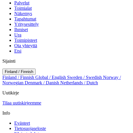
Palvelut
Toimialat
Näkemys
Tapahtumat
Yritysesittely
Ihmiset
Ura
Toimipisteet
Ota yhteyttä
Etsi
Sijainti
Finland / Finnish
Finland / Finnish
Global / English
Sweden / Swedish
Norway /
Norwegian
Denmark / Danish
Netherlands / Dutch
Uutikirje
Tilaa uutiskirjeemme
Info
Evästeet
Tietosuojaseloste