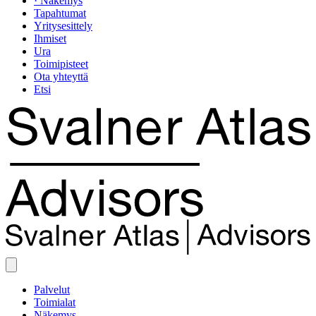
· Näkemys
Tapahtumat
Yritysesittely
Ihmiset
Ura
Toimipisteet
Ota yhteyttä
Etsi
Palvelut
Toimialat
Näkemys