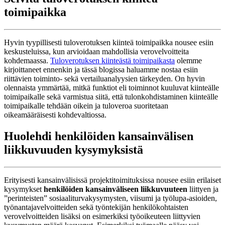
toimipaikka
Hyvin tyypillisesti tuloverotuksen kiinteä toimipaikka nousee esiin
keskusteluissa, kun arvioidaan mahdollisia verovelvoitteita
kohdemaassa.
Tuloverotuksen kiinteästä toimipaikasta
olemme
kirjoittaneet ennenkin ja tässä blogissa haluamme nostaa esiin
riittävien toiminto- sekä vertailuanalyysien tärkeyden. On hyvin
olennaista ymmärtää, mitkä funktiot eli toiminnot kuuluvat kiinteälle
toimipaikalle sekä varmistua siitä, että tulonkohdistaminen kiinteälle
toimipaikalle tehdään oikein ja tuloveroa suoritetaan
oikeamääräisesti kohdevaltiossa.
Huolehdi henkilöiden kansainvälisen
liikkuvuuden kysymyksistä
Erityisesti kansainvälisissä projektitoimituksissa nousee esiin erilaiset
kysymykset
henkilöiden kansainväliseen liikkuvuuteen
liittyen ja
”perinteisten” sosiaaliturvakysymysten, viisumi ja työlupa-asioiden,
työnantajavelvoitteiden sekä työntekijän henkilökohtaisten
verovelvoitteiden lisäksi on esimerkiksi työoikeuteen liittyvien