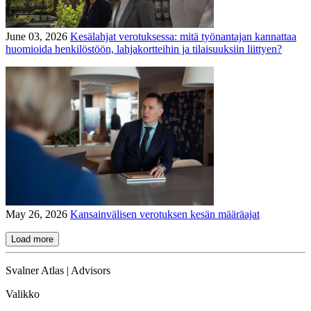
June 03, 2026
Kesälahjat verotuksessa: mitä työnantajan kannattaa
huomioida henkilöstöön, lahjakortteihin ja tilaisuuksiin liittyen?
May 26, 2026
Kansainvälisen verotuksen kesän määräajat
Load more
Svalner Atlas | Advisors
Valikko