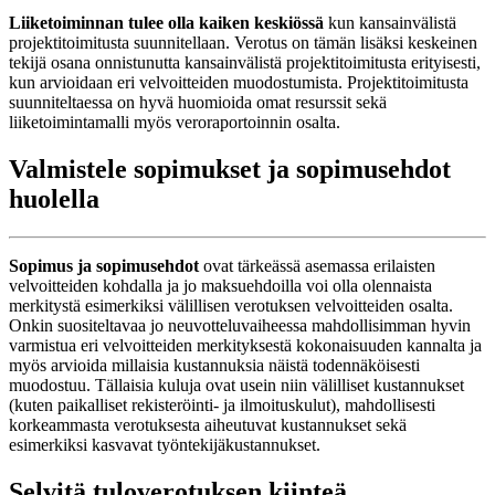
Liiketoiminnan tulee olla kaiken keskiössä
kun kansainvälistä
projektitoimitusta suunnitellaan. Verotus on tämän lisäksi keskeinen
tekijä osana onnistunutta kansainvälistä projektitoimitusta erityisesti,
kun arvioidaan eri velvoitteiden muodostumista. Projektitoimitusta
suunniteltaessa on hyvä huomioida omat resurssit sekä
liiketoimintamalli myös veroraportoinnin osalta.
Valmistele sopimukset ja sopimusehdot
huolella
Sopimus ja sopimusehdot
ovat tärkeässä asemassa erilaisten
velvoitteiden kohdalla ja jo maksuehdoilla voi olla olennaista
merkitystä esimerkiksi välillisen verotuksen velvoitteiden osalta.
Onkin suositeltavaa jo neuvotteluvaiheessa mahdollisimman hyvin
varmistua eri velvoitteiden merkityksestä kokonaisuuden kannalta ja
myös arvioida millaisia kustannuksia näistä todennäköisesti
muodostuu. Tällaisia kuluja ovat usein niin välilliset kustannukset
(kuten paikalliset rekisteröinti- ja ilmoituskulut), mahdollisesti
korkeammasta verotuksesta aiheutuvat kustannukset sekä
esimerkiksi kasvavat työntekijäkustannukset.
Selvitä tuloverotuksen kiinteä