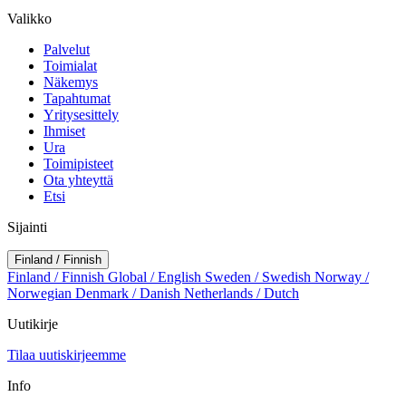
Valikko
Palvelut
Toimialat
Näkemys
Tapahtumat
Yritysesittely
Ihmiset
Ura
Toimipisteet
Ota yhteyttä
Etsi
Sijainti
Finland / Finnish
Finland / Finnish
Global / English
Sweden / Swedish
Norway /
Norwegian
Denmark / Danish
Netherlands / Dutch
Uutikirje
Tilaa uutiskirjeemme
Info