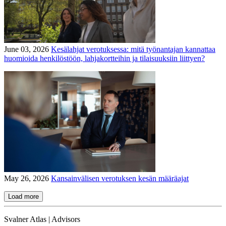
June 03, 2026
Kesälahjat verotuksessa: mitä työnantajan kannattaa
huomioida henkilöstöön, lahjakortteihin ja tilaisuuksiin liittyen?
May 26, 2026
Kansainvälisen verotuksen kesän määräajat
Load more
Svalner Atlas | Advisors