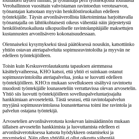
lounaiden täyden hinnan, ja työnantaja perii työntekijöiltä lounaasta
Verohallinnon vuosittain vahvistaman ravintoedun verotusarvon,
työnantajan katsotaan myyvän henkilöstöruokailun edelleen
työntekijälle. Täysin arvonlisäverollista liiketoimintaa harjoittavalla
työnantajalla on lähtökohtaisesti oikeus vähentää näin järjestetystä
henkilöstöruokailusta ulkopuoliselle ravintolanpitäjälle maksettujen
kustannusten arvonlisävero kokonaisuudessaan.
Olennaiseksi kysymykseksi tässä päätöksessä nousikin, katsottiinko
yhtiön ostavan ateriapalveluita sopimusravintoloilta ja myyvän ne
edelleen työntekijöilleen.
Toisin kuin Keskusverolautakunta tapauksen aiemmassa
käsittelyvaiheessa, KHO katsoi, että yhtiö ei suinkaan ostanut
sopimusravintoloilta ateriapalvelua, jonka se luovutti edelleen
työntekijöilleen. KHO:n mukaan sovellukseen sisältyvä ravintoetu
muodosti työntekijälle lounasseteliin verrattavissa olevan arvosetelin.
Yhtiö siis luovutti työntekijöilleen sovelluspalveluntarjoajalta
hankkimiaan arvoseteleitä. Tästä seurasi, että ravintolapalvelun
myyjänä sopimusravintolassa lounastettaessa toimi itse ravintola ja
palvelun ostajana työntekijä.
Arvosetelien arvonlisäverotusta koskevan lainsäädännön mukaan
tällaisen arvosetelin hankkimista ja luovuttamista edelleen ei
arvonlisäverotuksessa katsota hyödykkeen ostamiseksi ja
myymiseksi. Näin ollen yhtiöllä ei ollut oikeutta vähentää