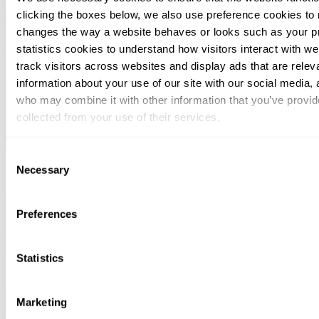
clicking the boxes below, we also use preference cookies to
changes the way a website behaves or looks such as your p
statistics cookies to understand how visitors interact with w
track visitors across websites and display ads that are rele
information about your use of our site with our social media, 
who may combine it with other information that you’ve provid
collected from your use of their services.
You can at any time change or withdraw your consent, by clic
Consent
July 14, 2026
Yrityksen käyvän arvon määrittäminen – mitä KHO:n
bottom of the webpage.
Necessary
Selection
tuoreet ratkaisut tarkoittavat käytännössä?
Preferences
Statistics
Marketing