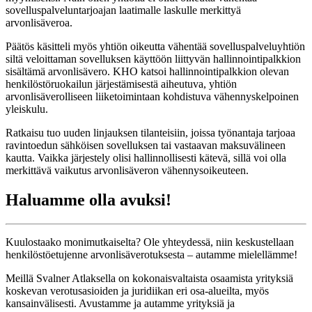
sovelluspalveluntarjoajan laatimalle laskulle merkittyä
arvonlisäveroa.
Päätös käsitteli myös yhtiön oikeutta vähentää sovelluspalveluyhtiön
siltä veloittaman sovelluksen käyttöön liittyvän hallinnointipalkkion
sisältämä arvonlisävero. KHO katsoi hallinnointipalkkion olevan
henkilöstöruokailun järjestämisestä aiheutuva, yhtiön
arvonlisäverolliseen liiketoimintaan kohdistuva vähennyskelpoinen
yleiskulu.
Ratkaisu tuo uuden linjauksen tilanteisiin, joissa työnantaja tarjoaa
ravintoedun sähköisen sovelluksen tai vastaavan maksuvälineen
kautta. Vaikka järjestely olisi hallinnollisesti kätevä, sillä voi olla
merkittävä vaikutus arvonlisäveron vähennysoikeuteen.
Haluamme olla avuksi!
Kuulostaako monimutkaiselta? Ole yhteydessä, niin keskustellaan
henkilöstöetujenne arvonlisäverotuksesta – autamme mielellämme!
Meillä Svalner Atlaksella on kokonaisvaltaista osaamista yrityksiä
koskevan verotusasioiden ja juridiikan eri osa-alueilta, myös
kansainvälisesti. Avustamme ja autamme yrityksiä ja