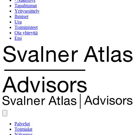
· Näkemys
Tapahtumat
Yritysesittely
Ihmiset
Ura
Toimipisteet
Ota yhteyttä
Etsi
Palvelut
Toimialat
Näkemys