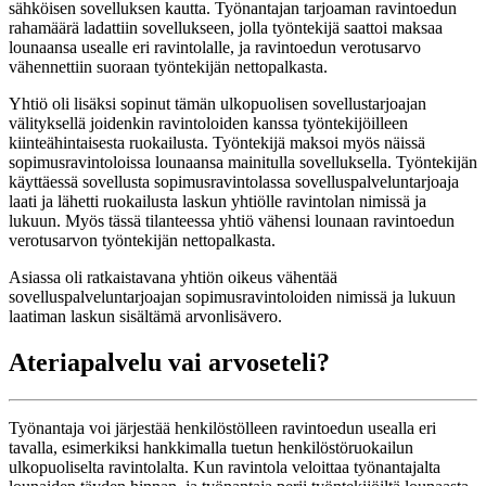
sähköisen sovelluksen kautta. Työnantajan tarjoaman ravintoedun
rahamäärä ladattiin sovellukseen, jolla työntekijä saattoi maksaa
lounaansa usealle eri ravintolalle, ja ravintoedun verotusarvo
vähennettiin suoraan työntekijän nettopalkasta.
Yhtiö oli lisäksi sopinut tämän ulkopuolisen sovellustarjoajan
välityksellä joidenkin ravintoloiden kanssa työntekijöilleen
kiinteähintaisesta ruokailusta. Työntekijä maksoi myös näissä
sopimusravintoloissa lounaansa mainitulla sovelluksella. Työntekijän
käyttäessä sovellusta sopimusravintolassa sovelluspalveluntarjoaja
laati ja lähetti ruokailusta laskun yhtiölle ravintolan nimissä ja
lukuun. Myös tässä tilanteessa yhtiö vähensi lounaan ravintoedun
verotusarvon työntekijän nettopalkasta.
Asiassa oli ratkaistavana yhtiön oikeus vähentää
sovelluspalveluntarjoajan sopimusravintoloiden nimissä ja lukuun
laatiman laskun sisältämä arvonlisävero.
Ateriapalvelu vai arvoseteli?
Työnantaja voi järjestää henkilöstölleen ravintoedun usealla eri
tavalla, esimerkiksi hankkimalla tuetun henkilöstöruokailun
ulkopuoliselta ravintolalta. Kun ravintola veloittaa työnantajalta