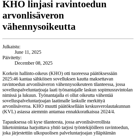
KHO linjasi ravintoedun
arvonlisäveron
vähennysoikeutta
Julkaistu:
June 11, 2025
Päivitetty:
December 08, 2025
Korkein hallinto-oikeus (KHO) otti tuoreessa päätöksessään
2025:46 kantaa sähköisen sovelluksen kautta maksettavan
ravintoedun arvonlisäveron vähennysoikeuteen tilanteessa, jossa
sovelluspalveluntarjoaja laati työnantajalle laskun sopimusravintolan
nimissä ja lukuun. Työnantajalla ei ollut oikeutta vähentää
sovelluspalveluntarjoajan laatimalle laskulle merkittyä
arvonlisäveroa. KHO muutti päätöksellään keskusverolautakunnan
(KVL) asiassa aiemmin antamaa ennakkoratkaisua 2024/4.
Tapauksessa oli kyse tilanteesta, jossa arvonlisäverollista
liiketoimintaa harjoittava yhtiö tarjosi työntekijöilleen ravintoedun,
joka järjestettiin ulkopuolisen palveluntarjoajan ylläpitämän