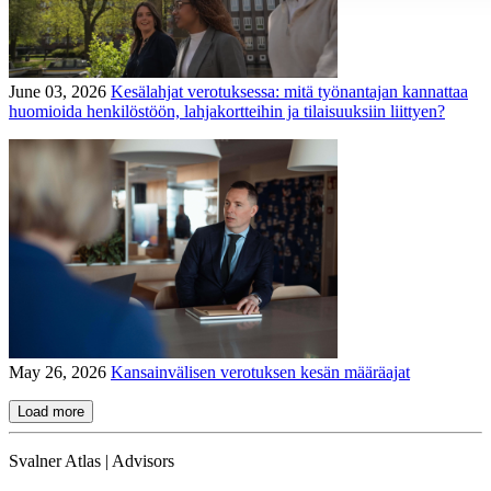
June 03, 2026
Kesälahjat verotuksessa: mitä työnantajan kannattaa
huomioida henkilöstöön, lahjakortteihin ja tilaisuuksiin liittyen?
May 26, 2026
Kansainvälisen verotuksen kesän määräajat
Load more
Svalner Atlas | Advisors