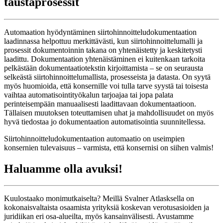
taustaprosessit
Automaation hyödyntäminen siirtohinnoitteludokumentaation
laadinnassa helpottuu merkittävästi, kun siirtohinnoittelumalli ja
prosessit dokumentoinnin takana on yhtenäistetty ja keskitetysti
laadittu. Dokumentaation yhtenäistäminen ei kuitenkaan tarkoita
pelkästään dokumentaatiotekstin kirjoittamista – se on seurausta
selkeästä siirtohinnoittelumallista, prosesseista ja datasta. On syytä
myös huomioida, että konsernille voi tulla tarve syystä tai toisesta
vaihtaa automatisointityökalun tarjoajaa tai jopa palata
perinteisempään manuaalisesti laadittavaan dokumentaatioon.
Tällaisen muutoksen toteuttamisen uhat ja mahdollisuudet on myös
hyvä tiedostaa jo dokumentaation automatisointia suunnitellessa.
Siirtohinnoitteludokumentaation automaatio on useimpien
konsernien tulevaisuus – varmista, että konsernisi on siihen valmis!
Haluamme olla avuksi!
Kuulostaako monimutkaiselta? Meillä Svalner Atlasksella on
kokonaisvaltaista osaamista yrityksiä koskevan verotusasioiden ja
juridiikan eri osa-alueilta, myös kansainvälisesti. Avustamme