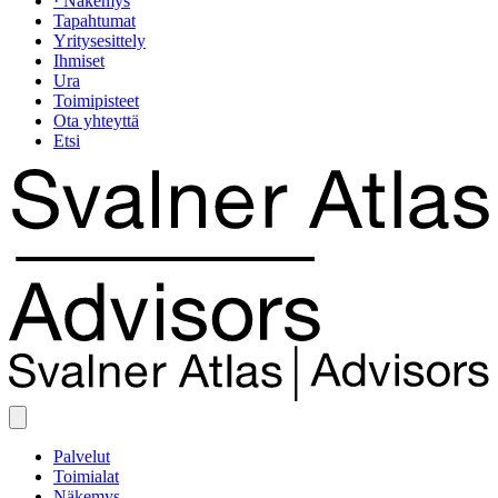
· Näkemys
Tapahtumat
Yritysesittely
Ihmiset
Ura
Toimipisteet
Ota yhteyttä
Etsi
Palvelut
Toimialat
Näkemys