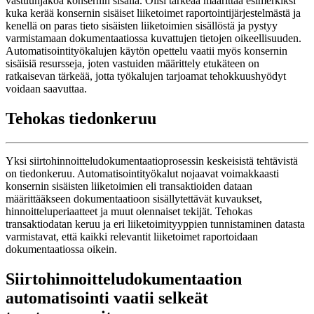
vastuunjakoa konsernin sisällä. Olisi tärkeää määrittää esimerkiksi
kuka kerää konsernin sisäiset liiketoimet raportointijärjestelmästä ja
kenellä on paras tieto sisäisten liiketoimien sisällöstä ja pystyy
varmistamaan dokumentaatiossa kuvattujen tietojen oikeellisuuden.
Automatisointityökalujen käytön opettelu vaatii myös konsernin
sisäisiä resursseja, joten vastuiden määrittely etukäteen on
ratkaisevan tärkeää, jotta työkalujen tarjoamat tehokkuushyödyt
voidaan saavuttaa.
Tehokas tiedonkeruu
Yksi siirtohinnoitteludokumentaatioprosessin keskeisistä tehtävistä
on tiedonkeruu. Automatisointityökalut nojaavat voimakkaasti
konsernin sisäisten liiketoimien eli transaktioiden dataan
määrittääkseen dokumentaatioon sisällytettävät kuvaukset,
hinnoitteluperiaatteet ja muut olennaiset tekijät. Tehokas
transaktiodatan keruu ja eri liiketoimityyppien tunnistaminen datasta
varmistavat, että kaikki relevantit liiketoimet raportoidaan
dokumentaatiossa oikein.
Siirtohinnoitteludokumentaation
automatisointi vaatii selkeät