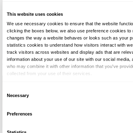
This website uses cookies
We use necessary cookies to ensure that the website functio
clicking the boxes below, we also use preference cookies to
changes the way a website behaves or looks such as your p
statistics cookies to understand how visitors interact with w
track visitors across websites and display ads that are rele
information about your use of our site with our social media, 
July 14, 2026
Yrityksen käyvän arvon määrittäminen – mitä KHO:n
who may combine it with other information that you’ve provid
tuoreet ratkaisut tarkoittavat käytännössä?
collected from your use of their services.
You can at any time change or withdraw your consent, by clic
Consent
bottom of the webpage.
Necessary
Selection
Preferences
July 03, 2026
Osana suurempaa kokonaisuutta, mutta silti rohkeasti
Statistics