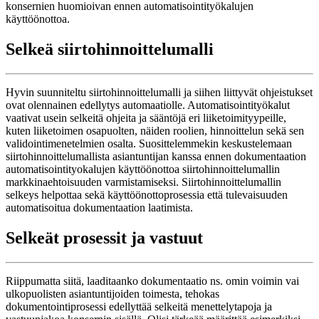
konsernien huomioivan ennen automatisointityökalujen
käyttöönottoa.
Selkeä siirtohinnoittelumalli
Hyvin suunniteltu siirtohinnoittelumalli ja siihen liittyvät ohjeistukset
ovat olennainen edellytys automaatiolle. Automatisointityökalut
vaativat usein selkeitä ohjeita ja sääntöjä eri liiketoimityypeille,
kuten liiketoimen osapuolten, näiden roolien, hinnoittelun sekä sen
validointimenetelmien osalta. Suosittelemmekin keskustelemaan
siirtohinnoittelumallista asiantuntijan kanssa ennen dokumentaation
automatisointityokalujen käyttöönottoa siirtohinnoittelumallin
markkinaehtoisuuden varmistamiseksi. Siirtohinnoittelumallin
selkeys helpottaa sekä käyttöönottoprosessia että tulevaisuuden
automatisoitua dokumentaation laatimista.
Selkeät prosessit ja vastuut
Riippumatta siitä, laaditaanko dokumentaatio ns. omin voimin vai
ulkopuolisten asiantuntijoiden toimesta, tehokas
dokumentointiprosessi edellyttää selkeitä menettelytapoja ja