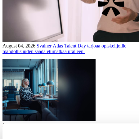
August 04, 2026
Svalner Atlas Talent Day tarjoaa opiskelijoille
mahdollisuuden saada etumatkaa uralleen
July 16, 2026
Yritysjärjestelyt: mitä uutta lainvalmistelussa ja
oikeuskäytännössä?