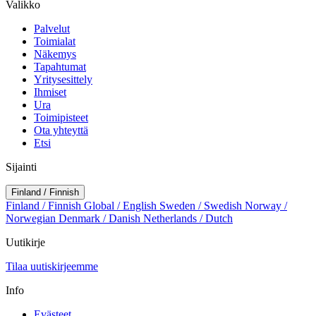
Valikko
Palvelut
Toimialat
Näkemys
Tapahtumat
Yritysesittely
Ihmiset
Ura
Toimipisteet
Ota yhteyttä
Etsi
Sijainti
Finland / Finnish
Finland / Finnish
Global / English
Sweden / Swedish
Norway /
Norwegian
Denmark / Danish
Netherlands / Dutch
Uutikirje
Tilaa uutiskirjeemme
Info
Evästeet