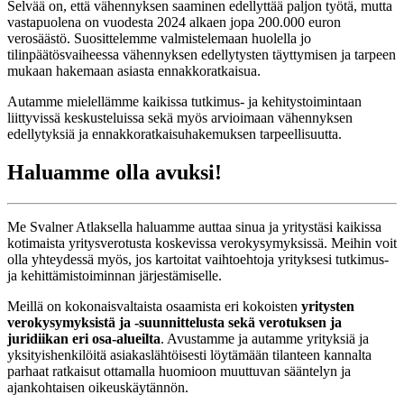
Selvää on, että vähennyksen saaminen edellyttää paljon työtä, mutta
vastapuolena on vuodesta 2024 alkaen jopa 200.000 euron
verosäästö. Suosittelemme valmistelemaan huolella jo
tilinpäätösvaiheessa vähennyksen edellytysten täyttymisen ja tarpeen
mukaan hakemaan asiasta ennakkoratkaisua.
Autamme mielellämme kaikissa tutkimus- ja kehitystoimintaan
liittyvissä keskusteluissa sekä myös arvioimaan vähennyksen
edellytyksiä ja ennakkoratkaisuhakemuksen tarpeellisuutta.
Haluamme olla avuksi!
Me Svalner Atlaksella haluamme auttaa sinua ja yritystäsi kaikissa
kotimaista yritysverotusta koskevissa verokysymyksissä. Meihin voit
olla yhteydessä myös, jos kartoitat vaihtoehtoja yrityksesi tutkimus-
ja kehittämistoiminnan järjestämiselle.
Meillä on kokonaisvaltaista osaamista eri kokoisten
yritysten
verokysymyksistä ja -suunnittelusta sekä verotuksen ja
juridiikan eri osa-alueilta
. Avustamme ja autamme yrityksiä ja
yksityishenkilöitä asiakaslähtöisesti löytämään tilanteen kannalta
parhaat ratkaisut ottamalla huomioon muuttuvan sääntelyn ja
ajankohtaisen oikeuskäytännön.