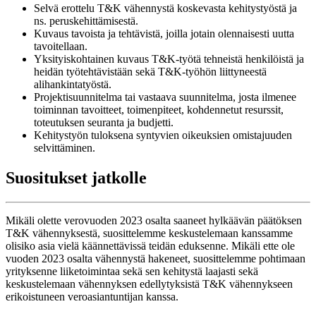
Selvä erottelu T&K vähennystä koskevasta kehitystyöstä ja
ns. peruskehittämisestä.
Kuvaus tavoista ja tehtävistä, joilla jotain olennaisesti uutta
tavoitellaan.
Yksityiskohtainen kuvaus T&K-työtä tehneistä henkilöistä ja
heidän työtehtävistään sekä T&K-työhön liittyneestä
alihankintatyöstä.
Projektisuunnitelma tai vastaava suunnitelma, josta ilmenee
toiminnan tavoitteet, toimenpiteet, kohdennetut resurssit,
toteutuksen seuranta ja budjetti.
Kehitystyön tuloksena syntyvien oikeuksien omistajuuden
selvittäminen.
Suositukset jatkolle
Mikäli olette verovuoden 2023 osalta saaneet hylkäävän päätöksen
T&K vähennyksestä, suosittelemme keskustelemaan kanssamme
olisiko asia vielä käännettävissä teidän eduksenne. Mikäli ette ole
vuoden 2023 osalta vähennystä hakeneet, suosittelemme pohtimaan
yrityksenne liiketoimintaa sekä sen kehitystä laajasti sekä
keskustelemaan vähennyksen edellytyksistä T&K vähennykseen
erikoistuneen veroasiantuntijan kanssa.