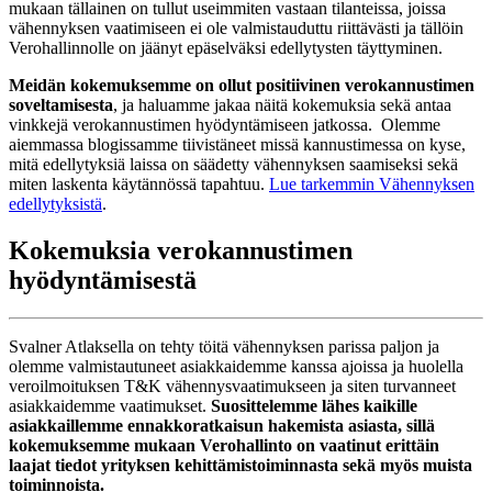
mukaan tällainen on tullut useimmiten vastaan tilanteissa, joissa
vähennyksen vaatimiseen ei ole valmistauduttu riittävästi ja tällöin
Verohallinnolle on jäänyt epäselväksi edellytysten täyttyminen.
Meidän kokemuksemme on ollut positiivinen verokannustimen
soveltamisesta
, ja haluamme jakaa näitä kokemuksia sekä antaa
vinkkejä verokannustimen hyödyntämiseen jatkossa. Olemme
aiemmassa blogissamme tiivistäneet missä kannustimessa on kyse,
mitä edellytyksiä laissa on säädetty vähennyksen saamiseksi sekä
miten laskenta käytännössä tapahtuu.
Lue tarkemmin Vähennyksen
edellytyksistä
.
Kokemuksia verokannustimen
hyödyntämisestä
Svalner Atlaksella on tehty töitä vähennyksen parissa paljon ja
olemme valmistautuneet asiakkaidemme kanssa ajoissa ja huolella
veroilmoituksen T&K vähennysvaatimukseen ja siten turvanneet
asiakkaidemme vaatimukset.
Suosittelemme lähes kaikille
asiakkaillemme ennakkoratkaisun hakemista asiasta, sillä
kokemuksemme mukaan Verohallinto on vaatinut erittäin
laajat tiedot yrityksen kehittämistoiminnasta sekä myös muista
toiminnoista.