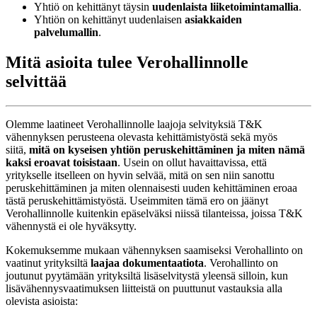
Yhtiö on kehittänyt täysin
uudenlaista liiketoimintamallia
.
Yhtiön on kehittänyt uudenlaisen
asiakkaiden
palvelumallin
.
Mitä asioita tulee Verohallinnolle
selvittää
Olemme laatineet Verohallinnolle laajoja selvityksiä T&K
vähennyksen perusteena olevasta kehittämistyöstä sekä myös
siitä,
mitä on kyseisen yhtiön peruskehittäminen ja miten nämä
kaksi eroavat toisistaan
. Usein on ollut havaittavissa, että
yritykselle itselleen on hyvin selvää, mitä on sen niin sanottu
peruskehittäminen ja miten olennaisesti uuden kehittäminen eroaa
tästä peruskehittämistyöstä. Useimmiten tämä ero on jäänyt
Verohallinnolle kuitenkin epäselväksi niissä tilanteissa, joissa T&K
vähennystä ei ole hyväksytty.
Kokemuksemme mukaan vähennyksen saamiseksi Verohallinto on
vaatinut yrityksiltä
laajaa dokumentaatiota
. Verohallinto on
joutunut pyytämään yrityksiltä lisäselvitystä yleensä silloin, kun
lisävähennysvaatimuksen liitteistä on puuttunut vastauksia alla
olevista asioista: