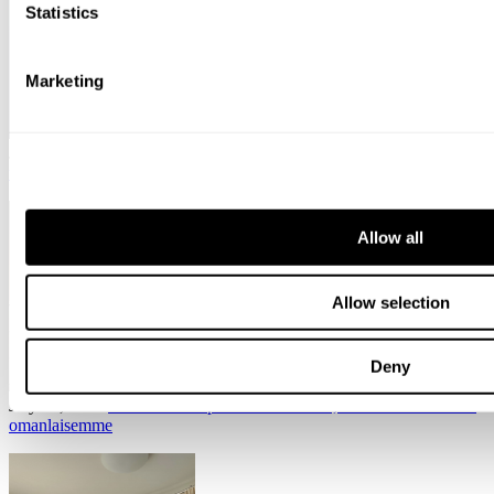
Statistics
Marketing
July 14, 2026
Yrityksen käyvän arvon määrittäminen – mitä KHO:n
tuoreet ratkaisut tarkoittavat käytännössä?
Allow all
Allow selection
Deny
July 03, 2026
Osana suurempaa kokonaisuutta, mutta silti rohkeasti
omanlaisemme