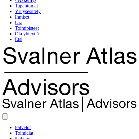
· Näkemys
Tapahtumat
Yritysesittely
Ihmiset
Ura
Toimipisteet
Ota yhteyttä
Etsi
Palvelut
Toimialat
Näkemys