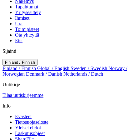
Näkemys
Tapahtumat
Yritysesittely
Ihmiset
Ura
Toimipisteet
Ota yhteyttä
Etsi
Sijainti
Finland / Finnish
Finland / Finnish
Global / English
Sweden / Swedish
Norway /
Norwegian
Denmark / Danish
Netherlands / Dutch
Uutikirje
Tilaa uutiskirjeemme
Info
Evästeet
Tietosuojaseloste
Yleiset ehdot
Laskutusohjeet
ShareFile