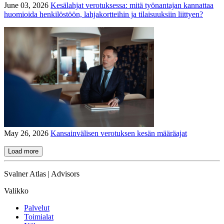
June 03, 2026
Kesälahjat verotuksessa: mitä työnantajan kannattaa
huomioida henkilöstöön, lahjakortteihin ja tilaisuuksiin liittyen?
May 26, 2026
Kansainvälisen verotuksen kesän määräajat
Load more
Svalner Atlas | Advisors
Valikko
Palvelut
Toimialat