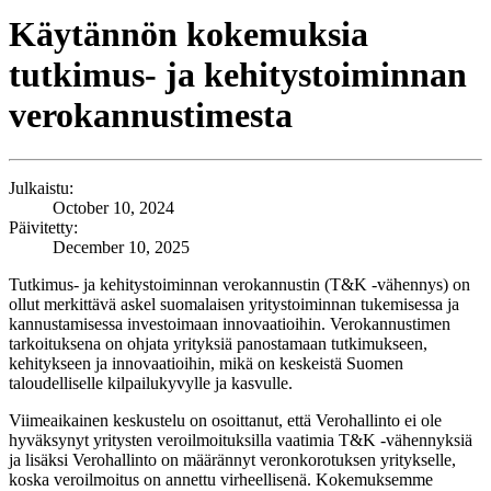
Käytännön kokemuksia
tutkimus- ja kehitystoiminnan
verokannustimesta
Julkaistu:
October 10, 2024
Päivitetty:
December 10, 2025
Tutkimus- ja kehitystoiminnan verokannustin (T&K -vähennys) on
ollut merkittävä askel suomalaisen yritystoiminnan tukemisessa ja
kannustamisessa investoimaan innovaatioihin. Verokannustimen
tarkoituksena on ohjata yrityksiä panostamaan tutkimukseen,
kehitykseen ja innovaatioihin, mikä on keskeistä Suomen
taloudelliselle kilpailukyvylle ja kasvulle.
Viimeaikainen keskustelu on osoittanut, että Verohallinto ei ole
hyväksynyt yritysten veroilmoituksilla vaatimia T&K -vähennyksiä
ja lisäksi Verohallinto on määrännyt veronkorotuksen yritykselle,
koska veroilmoitus on annettu virheellisenä. Kokemuksemme