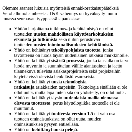
Olemme saaneet lukuisia myönteisiä ennakkoratkaisupäätöksiä
Verohallinnolta aiheesta. T&K vähennys on hyväksytty muun
muassa seuraavan tyyppisissä tapauksissa:
Yhtiön harjoittama tutkimus- ja kehittämistyö on ollut
tuotteiden
uusien mahdollisten käyttötarkoituksien
etsimistä ja tutkimista
sekä niihin perustuvaa
tuotteiden
uusien toiminnallisuuksien kehittämistä.
Yhtiö on kehittänyt
tekoälypohjaista tuotetta
, jonka
tavoitteena on luoda täysin uudenlainen ratkaisu markkinoille.
Yhtiö on kehittänyt
sisäistä prosessia
, jonka taustalla on tarve
luoda myynnin ja suunnittelun välille ajantasainen ja jaettu
tilannekuva tulevista asiakasprojekteista sekä projekteihin
käytettävissä olevista henkilöstöresursseista.
Yhtiö on kehittänyt
uusia teknologisia
ratkaisuja
asiakkaiden tarpeisiin. Teknologia sinällään ei ole
ollut uutta, mutta tapa miten sitä on yhdistetty, on ollut uutta.
Yhtiö on kehittänyt täysin
uudenlaista mallia olemassa
olevasta tuotteesta
, perus käyttölogiikka tuotteelle ei ole
muuttunut.
Yhtiö on kehittänyt
tuotteesta version 1.5
eli vain osa
tuotteen ominaisuuksista on ollut uutta, muiden
ominaisuuksien pysyen entisellään.
Yhtiö on
kehittänyt uusia pelejä
.