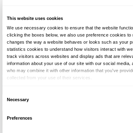
This website uses cookies
August 04, 2026
Svalner Atlas Talent Day tarjoaa opiskelijoille
We use necessary cookies to ensure that the website functio
mahdollisuuden saada etumatkaa uralleen
clicking the boxes below, we also use preference cookies to
changes the way a website behaves or looks such as your p
statistics cookies to understand how visitors interact with w
track visitors across websites and display ads that are rele
information about your use of our site with our social media, 
who may combine it with other information that you’ve provid
collected from your use of their services.
You can at any time change or withdraw your consent, by clic
Consent
July 16, 2026
Yritysjärjestelyt: mitä uutta lainvalmistelussa ja
bottom of the webpage.
Necessary
Selection
oikeuskäytännössä?
Preferences